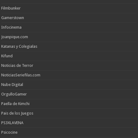
Filmbunker
Gamerstown
Infocinema
Joanpique.com
Katanas y Colegialas
Kifund
Noticias de Terror
NoticiasSeriefilas.com
Nube Digital
OrgulloGamer
Paella de Kimchi
Pais de los Juegos
PS3XLAVENA
Psicocine