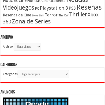
Noticias Cine
Noticias Cine Occidental
Reseñas
Videojuegos
Playstation 3
PS3
PC
Thriller
Xbox
Terror
Reseñas de Cine
The CW
Steve Shill
Zona de Series
360
Archivo
Archivo
Categorias
Categorias
Anuncios