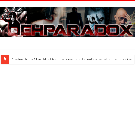
Introducción al maravilloso mundo de ‘Deadly Premonition’