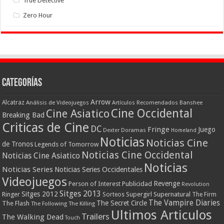
True Detective
Zero Hour
Categorías
Arrow
Alcatraz
Análisis de Videojuegos
Artículos Recomendados
Banshee
Cine Occidental
Cine Asiatico
Breaking Bad
Criticas de Cine
DC
Fringe
Juego
Dexter
Doramas
Homeland
Noticias
Noticias Cine
de Tronos
Legends of Tomorrow
Noticias Cine Occidental
Noticias Cine Asiatico
Noticias
Noticias Series
Noticias Series Occidentales
Videojuegos
Revenge
Person of Interest
Publicidad
Revolution
Sitges 2013
Sitges 2012
Ringer
Supergirl
Supernatural
Sorteos
The Firm
The Vampire Diaries
The Secret Circle
The Flash
The Following
The Killing
Ultimos Articulos
Trailers
The Walking Dead
Touch