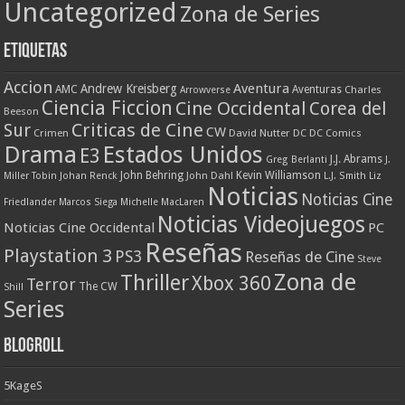
Uncategorized
Zona de Series
Etiquetas
Accion
Aventura
Andrew Kreisberg
AMC
Aventuras
Charles
Arrowverse
Ciencia Ficcion
Cine Occidental
Corea del
Beeson
Criticas de Cine
Sur
CW
Crimen
David Nutter
DC
DC Comics
Drama
Estados Unidos
E3
J.J. Abrams
Greg Berlanti
J.
John Behring
Kevin Williamson
Miller Tobin
Johan Renck
John Dahl
L.J. Smith
Liz
Noticias
Noticias Cine
Friedlander
Marcos Siega
Michelle MacLaren
Noticias Videojuegos
Noticias Cine Occidental
PC
Reseñas
Playstation 3
PS3
Reseñas de Cine
Steve
Zona de
Thriller
Xbox 360
Terror
The CW
Shill
Series
Blogroll
5KageS