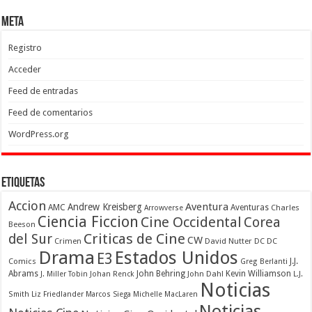
Meta
Registro
Acceder
Feed de entradas
Feed de comentarios
WordPress.org
Etiquetas
Accion
Aventura
Andrew Kreisberg
AMC
Aventuras
Charles
Arrowverse
Ciencia Ficcion
Cine Occidental
Corea
Beeson
Criticas de Cine
del Sur
CW
Crimen
David Nutter
DC
DC
Drama
Estados Unidos
E3
Comics
J.J.
Greg Berlanti
Abrams
John Behring
Kevin Williamson
J. Miller Tobin
Johan Renck
John Dahl
L.J.
Noticias
Smith
Liz Friedlander
Marcos Siega
Michelle MacLaren
Noticias