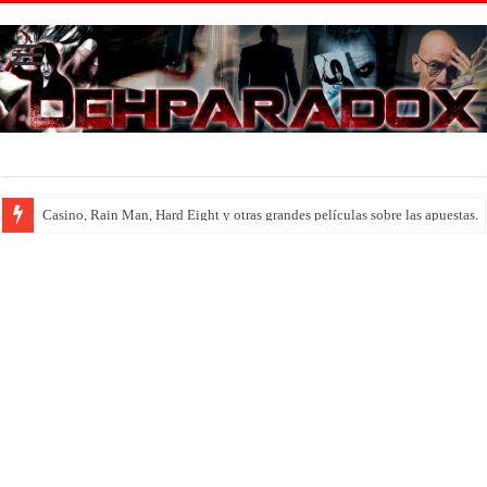
Introducción al maravilloso mundo de ‘Deadly Premonition’