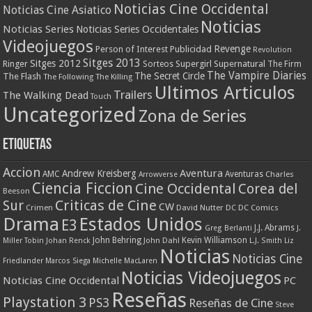
Noticias Cine Occidental
Noticias Cine Asiatico
Noticias
Noticias Series
Noticias Series Occidentales
Videojuegos
Revenge
Person of Interest
Publicidad
Revolution
Sitges 2013
Sitges 2012
Ringer
Supergirl
Supernatural
Sorteos
The Firm
The Vampire Diaries
The Secret Circle
The Flash
The Following
The Killing
Ultimos Articulos
Trailers
The Walking Dead
Touch
Uncategorized
Zona de Series
Etiquetas
Accion
Aventura
Andrew Kreisberg
AMC
Aventuras
Charles
Arrowverse
Ciencia Ficcion
Cine Occidental
Corea del
Beeson
Criticas de Cine
Sur
CW
Crimen
David Nutter
DC
DC Comics
Drama
Estados Unidos
E3
J.J. Abrams
Greg Berlanti
J.
John Behring
Kevin Williamson
Miller Tobin
Johan Renck
John Dahl
L.J. Smith
Liz
Noticias
Noticias Cine
Friedlander
Marcos Siega
Michelle MacLaren
Noticias Videojuegos
Noticias Cine Occidental
PC
Reseñas
Playstation 3
PS3
Reseñas de Cine
Steve