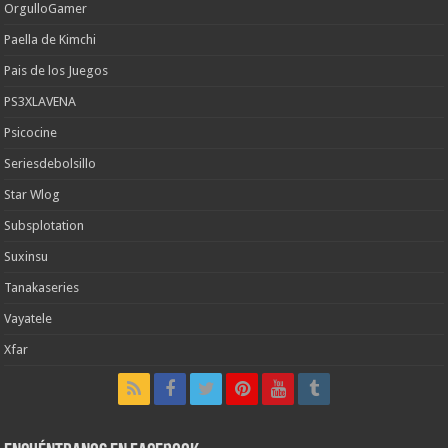
OrgulloGamer
Paella de Kimchi
Pais de los Juegos
PS3XLAVENA
Psicocine
Seriesdebolsillo
Star Wlog
Subsplotation
Suxinsu
Tanakaseries
Vayatele
Xfar