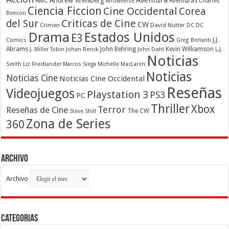
Aventura
Andrew Kreisberg
AMC
Aventuras
Charles
Arrowverse
Ciencia Ficcion
Cine Occidental
Corea
Beeson
Criticas de Cine
del Sur
CW
Crimen
David Nutter
DC
DC
Drama
Estados Unidos
E3
Comics
J.J.
Greg Berlanti
Abrams
John Behring
Kevin Williamson
J. Miller Tobin
Johan Renck
John Dahl
L.J.
Noticias
Smith
Liz Friedlander
Marcos Siega
Michelle MacLaren
Noticias
Noticias Cine
Noticias Cine Occidental
Reseñas
Videojuegos
Playstation 3
PS3
PC
Thriller
Xbox
Terror
Reseñas de Cine
The CW
Steve Shill
Zona de Series
360
Archivo
Archivo
Categorias