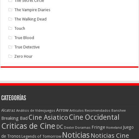
The Secret Circle
The Vampire Diaries
The Walking Dead
Touch
True Blood
True Detective
Zero Hour
Categorías
Arrow
Alcatraz
Análisis de Videojuegos
Artículos Recomendados
Banshee
Cine Occidental
Cine Asiatico
Breaking Bad
Criticas de Cine
DC
Fringe
Juego
Dexter
Doramas
Homeland
Noticias
Noticias Cine
de Tronos
Legends of Tomorrow