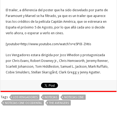
El trailer, a diferencia del poster que ha sido desvelado por parte de
Paramount y Marvel se ha filtrado, ya que es un trailer que aparece
tras los créditos de la película Capitán América, que se estrenara en
España el próximo 5 de Agosto, por lo que allá cada uno si decide
verlo ahora, o esperar a verlo en cines.
[youtube=http://www.youtube.com/watch?v=e5P0I-ZHtis
Los Vengadores estara dirigida por Joss Whedon y protagonizada
por Chris Evans, Robert Downey Jr., Chris Hemsworth, Jeremy Renner,
Scarlett Johansson, Tom Hiddleston, Samuel L. Jackson, Mark Ruffalo,
Cobie Smulders, Stellan Skarsgård, Clark Gregg y Jenny Agutter.
Tags
LOS VENGADORES
NOTICIAS
NOTICIAS CINE
NOTICIAS CINE OCCIDENTAL
THE AVENGERS