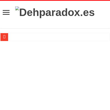
Casino, Rain Man, Hard Eight y otras grandes películas sobre las apuestas.
Introducción al maravilloso mundo de ‘Deadly Premonition’
Análisis ‘The Last Of Us: Parte II’
Netflix se asoma de cerca a la industria del cine
Top 20 de series 2017
‘The Flash’: 3×11 – Dead or Alive
‘Legends of Tomorrow’: 2×10 – The Legion of Doom
‘Supergirl’: 2×10 – We Can Be Heroes
‘Arrow’: 5×10 – Who Are You?