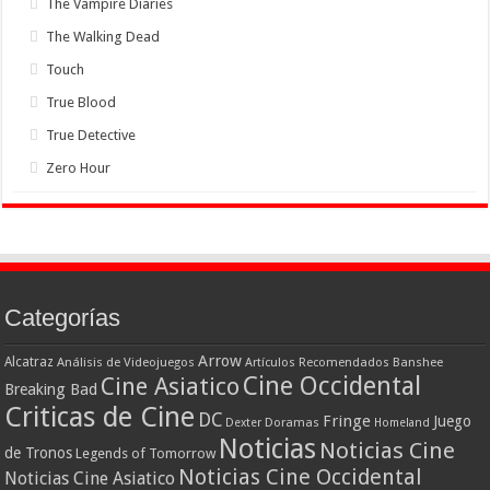
The Vampire Diaries
The Walking Dead
Touch
True Blood
True Detective
Zero Hour
Categorías
Arrow
Alcatraz
Análisis de Videojuegos
Artículos Recomendados
Banshee
Cine Occidental
Cine Asiatico
Breaking Bad
Criticas de Cine
DC
Fringe
Juego
Dexter
Doramas
Homeland
Noticias
Noticias Cine
de Tronos
Legends of Tomorrow
Noticias Cine Occidental
Noticias Cine Asiatico