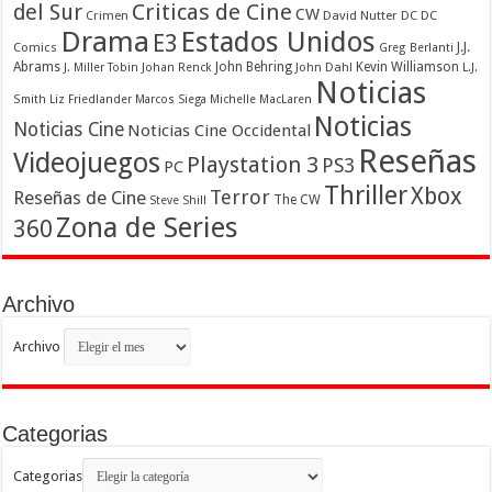
Criticas de Cine
del Sur
CW
Crimen
David Nutter
DC
DC
Drama
Estados Unidos
E3
Comics
J.J.
Greg Berlanti
Abrams
John Behring
Kevin Williamson
J. Miller Tobin
Johan Renck
John Dahl
L.J.
Noticias
Smith
Liz Friedlander
Marcos Siega
Michelle MacLaren
Noticias
Noticias Cine
Noticias Cine Occidental
Reseñas
Videojuegos
Playstation 3
PS3
PC
Thriller
Xbox
Terror
Reseñas de Cine
The CW
Steve Shill
Zona de Series
360
Archivo
Archivo
Categorias
Categorias