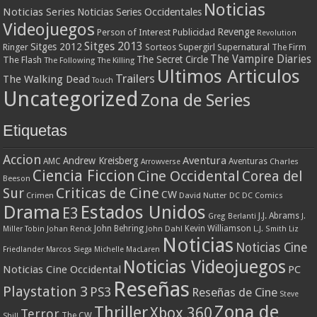
Noticias
Noticias Series
Noticias Series Occidentales
Videojuegos
Revenge
Person of Interest
Publicidad
Revolution
Sitges 2013
Sitges 2012
Ringer
Supergirl
Supernatural
Sorteos
The Firm
The Vampire Diaries
The Secret Circle
The Flash
The Following
The Killing
Ultimos Articulos
Trailers
The Walking Dead
Touch
Uncategorized
Zona de Series
Etiquetas
Accion
Aventura
Andrew Kreisberg
AMC
Aventuras
Charles
Arrowverse
Ciencia Ficcion
Cine Occidental
Corea del
Beeson
Criticas de Cine
Sur
CW
Crimen
David Nutter
DC
DC Comics
Drama
Estados Unidos
E3
J.J. Abrams
Greg Berlanti
J.
John Behring
Kevin Williamson
Miller Tobin
Johan Renck
John Dahl
L.J. Smith
Liz
Noticias
Noticias Cine
Friedlander
Marcos Siega
Michelle MacLaren
Noticias Videojuegos
Noticias Cine Occidental
PC
Reseñas
Playstation 3
PS3
Reseñas de Cine
Steve
Zona de
Thriller
Xbox 360
Terror
The CW
Shill