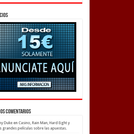
cios
mos Comentarios
my Duke
en
Casino, Rain Man, Hard Eight y
s grandes películas sobre las apuestas.