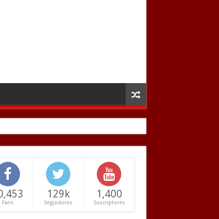
0,453
129k
1,400
Fans
Seguidores
Suscriptores