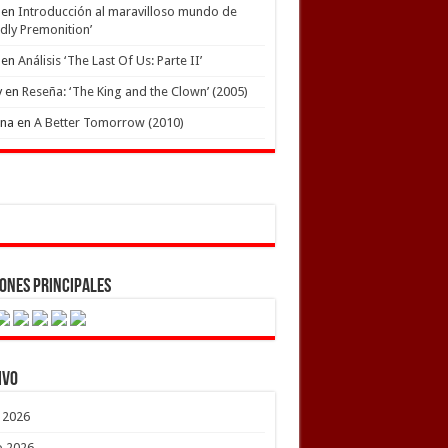
en
Introducción al maravilloso mundo de
dly Premonition’
en
Análisis ‘The Last Of Us: Parte II’
y
en
Reseña: ‘The King and the Clown’ (2005)
ena
en
A Better Tomorrow (2010)
ones Principales
ivo
o 2026
o 2026