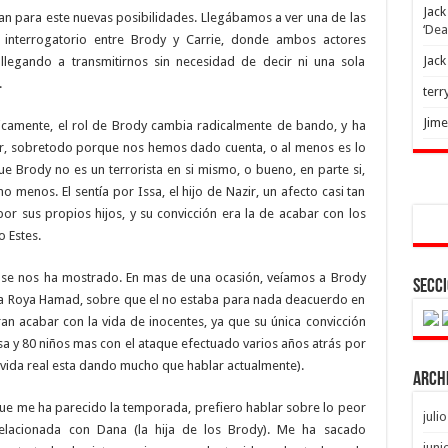
Jack
an para este nuevas posibilidades. Llegábamos a ver una de las
‘Dea
l interrogatorio entre Brody y Carrie, donde ambos actores
Jack
llegando a transmitirnos sin necesidad de decir ni una sola
.
terr
Jim
ticamente, el rol de Brody cambia radicalmente de bando, y ha
r, sobretodo porque nos hemos dado cuenta, o al menos es lo
e Brody no es un terrorista en si mismo, o bueno, en parte si,
menos. El sentía por Issa, el hijo de Nazir, un afecto casi tan
 por sus propios hijos, y su convicción era la de acabar con los
 Estes.
 se nos ha mostrado. En mas de una ocasión, veíamos a Brody
Secci
ista Roya Hamad, sobre que el no estaba para nada deacuerdo en
ran acabar con la vida de inocentes, ya que su única convicción
sa y 80 niños mas con el ataque efectuado varios años atrás por
vida real esta dando mucho que hablar actualmente).
Arch
que me ha parecido la temporada, prefiero hablar sobre lo peor
juli
elacionada con Dana (la hija de los Brody). Me ha sacado
juni