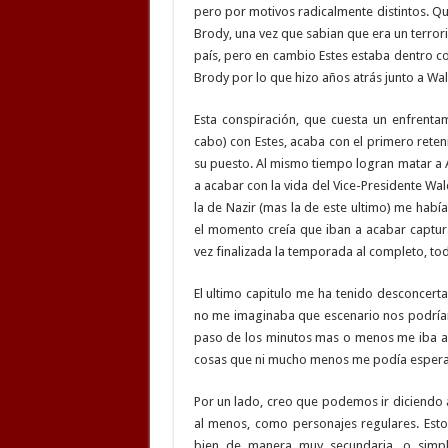
pero por motivos radicalmente distintos. Qu
Brody, una vez que sabian que era un terrori
país, pero en cambio Estes estaba dentro co
Brody por lo que hizo años atrás junto a Wal
Esta conspiración, que cuesta un enfrentam
cabo) con Estes, acaba con el primero reteni
su puesto. Al mismo tiempo logran matar a A
a acabar con la vida del Vice-Presidente Wa
la de Nazir (mas la de este ultimo) me hab
el momento creía que iban a acabar captur
vez finalizada la temporada al completo, to
El ultimo capitulo me ha tenido desconcert
no me imaginaba que escenario nos podrían
paso de los minutos mas o menos me iba ac
cosas que ni mucho menos me podía espera
Por un lado, creo que podemos ir diciendo a
al menos, como personajes regulares. Est
bien de manera muy secundaria, o simpl