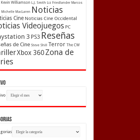
Kevin Williamson
L.J. Smith
Liz Friedlander
Marcos
Noticias
a
Michelle MacLaren
icias Cine
Noticias Cine Occidental
ticias Videojuegos
PC
Reseñas
aystation 3
PS3
Terror
eñas de Cine
The CW
Steve Shill
Zona de
riller
Xbox 360
ries
ivo
ivo
gorias
gorias