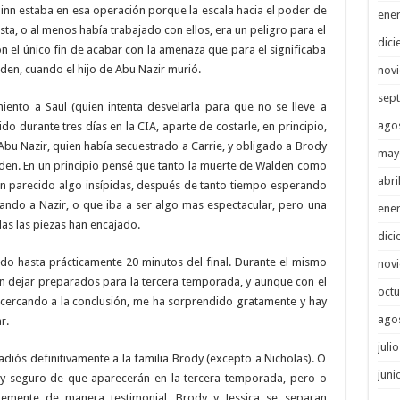
inn estaba en esa operación porque la escala hacia el poder de
ene
sta, o al menos había trabajado con ellos, era un peligro para el
dici
n el único fin de acabar con la amenaza que para el significaba
den, cuando el hijo de Abu Nazir murió.
nov
sep
iento a Saul (quien intenta desvelarla para que no se lleve a
ago
do durante tres días en la CIA, aparte de costarle, en principio,
bu Nazir, quien había secuestrado a Carrie, y obligado a Brody
may
lden. En un principio pensé que tanto la muerte de Walden como
abri
ían parecido algo insípidas, después de tanto tiempo esperando
ando a Nazir, o que iba a ser algo mas espectacular, pero una
ene
das las piezas han encajado.
dici
ado hasta prácticamente 20 minutos del final. Durante el mismo
nov
 dejar preparados para la tercera temporada, y aunque con el
octu
ercando a la conclusión, me ha sorprendido gratamente y hay
ago
r.
juli
diós definitivamente a la familia Brody (excepto a Nicholas). O
juni
oy seguro de que aparecerán en la tercera temporada, pero o
emente de manera testimonial. Brody y Jessica se separan