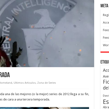
Meta
Regi
Acc
Feed
Feed
Wor
Etiqu
Ac
rada
Ave
Fi
Homeland
,
Ultimos Articulos
,
Zona de Series
de
una de las mejores (o la mejor) series de 2012 llega a su fin,
Davi
tas de cara a una tercera temporada.
Es
Abr