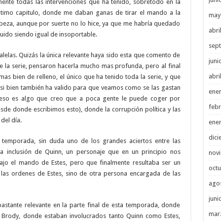
mente todas las intervenciones que ha tenido, sobretodo en la
ltimo capitulo, donde me daban ganas de tirar el mando a la
may
cabeza, aunque por suerte no lo hice, ya que me habría quedado
abri
guido siendo igual de insoportable.
sep
lelas. Quizás la única relevante haya sido esta que comento de
juni
e la serie, pensaron hacerla mucho mas profunda, pero al final
abri
 bien de relleno, el único que ha tenido toda la serie, y que
 si bien también ha valido para que veamos como se las gastan
ene
ue eso es algo que creo que a poca gente le puede coger por
febr
sde donde escribimos esto), donde la corrupción política y las
del día.
ene
dici
a temporada, sin duda uno de los grandes aciertos entre las
 inclusión de Quinn, un personaje que en un principio nos
nov
ajo el mando de Estes, pero que finalmente resultaba ser un
octu
las ordenes de Estes, sino de otra persona encargada de las
ago
juni
astante relevante en la parte final de esta temporada, donde
mar
 Brody, donde estaban involucrados tanto Quinn como Estes,