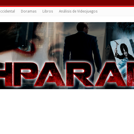
ccidental
Doramas
Libros
Análisis de Videojuegos