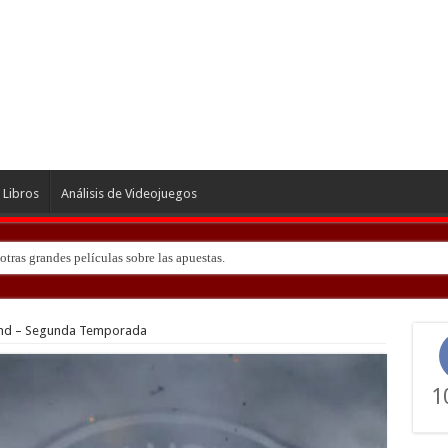
Libros
Análisis de Videojuegos
tras grandes películas sobre las apuestas.
ndo de ‘Deadly Premonition’
nd – Segunda Temporada
1