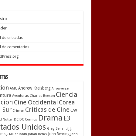
stro
eder
 de entradas
 de comentarios
dPress.org
etas
cion
Andrew Kreisberg
AMC
Arrowverse
Ciencia
ntura
Aventuras
Charles Beeson
ccion
Cine Occidental
Corea
Criticas de Cine
l Sur
CW
Crimen
Drama
E3
d Nutter
DC
DC Comics
tados Unidos
J.J.
Greg Berlanti
ams
John Behring
J. Miller Tobin
Johan Renck
John