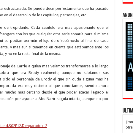
e estructurada. Se puede decir perfectamente que ha pasado
Anun
mo en el desarrollo de los capítulos, personajes, etc…
nte de trepidante. Cada capitulo era mas apasionante que el
fhangers con los que cualquier otra serie soñaría para si misma
 se podían permitir el lujo de ofrecérnoslo al final de cada
nante, y mas aun si tenemos en cuenta que estábamos ante los
 y no en la recta final de la misma.
sonaje de Carrie a quien mas veíamos transformarse a lo largo
 sobra que era Brody realmente, aunque no sabíamos sus
ha sido el personaje de Brody el que sin duda alguna mas ha
 temporada era muy distinto al que conocíamos, siendo ahora
gar mucho mas cercano desde el que poder atacar llegado el
minación por ayudar a Abu Nazir seguía intacta, aunque no por
Ulti
Jim
otra