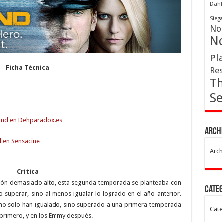
Dahl
Sieg
Not
No
Pl
Ficha Técnica
Res
Th
Se
nd en Dehparadox.es
Arch
 en Sensacine
Arch
Crítica
stón demasiado alto, esta segunda temporada se planteaba con
Cate
no superar, sino al menos igualar lo logrado en el año anterior.
 no solo han igualado, sino superado a una primera temporada
Cate
primero, y en los Emmy después.