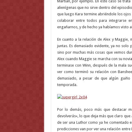
Martian, por ejemplo. En este caso se trata
alienígenas que no sirve dentro del episodi
que luego Kara termine abriéndole los ojo
colaborar entre todos para integrarse en
engañarnos, y de hecho ya habíamos visto al
En cuanto a la relación de Alex y Maggie,
juntas. Es demasiado evidente, ya no solo 
sino por muchas más cosas que vemos dura
Alex cuando Maggie se marcha con su novia 
terminase con Winn, después de la mala sue
ver como terminó su relación con Banshe
demasiado, a pesar de que algún guiño 
temporada.
Por lo demás, poco más que destacar má
devolverás», lo que deja más que claro que 
de ser una Luthor como ya he comentado en
predicciones van por ver una relación entre K