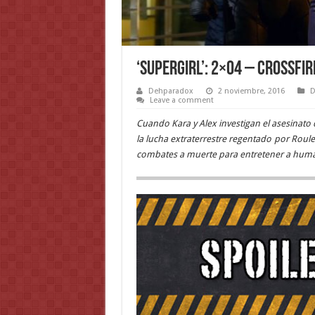
‘Supergirl’: 2×04 – Crossfir
Dehparadox
2 noviembre, 2016
D
Leave a comment
Cuando Kara y Alex investigan el asesinato de
la lucha extraterrestre regentado por Roulet
combates a muerte para entretener a huma