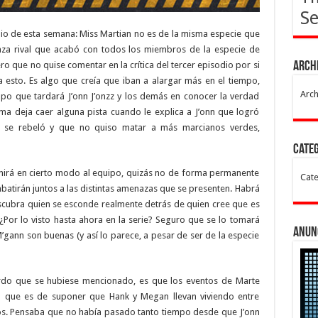
Se
io de esta semana: Miss Martian no es de la misma especie que
 raza rival que acabó con todos los miembros de la especie de
ro que no quise comentar en la crítica del tercer episodio por si
Arch
 esto. Es algo que creía que iban a alargar más en el tiempo,
Arch
mpo que tardará J’onn J’onzz y los demás en conocer la verdad
ma deja caer alguna pista cuando le explica a J’onn que logró
e se rebeló y que no quiso matar a más marcianos verdes,
Cate
irá en cierto modo al equipo, quizás no de forma permanente
Cate
mbatirán juntos a las distintas amenazas que se presenten. Habrá
cubra quien se esconde realmente detrás de quien cree que es
¿Por lo visto hasta ahora en la serie? Seguro que se lo tomará
Anun
M’gann son buenas (y así lo parece, a pesar de ser de la especie
rdo que se hubiese mencionado, es que los eventos de Marte
lo que es de suponer que Hank y Megan llevan viviendo entre
. Pensaba que no había pasado tanto tiempo desde que J’onn