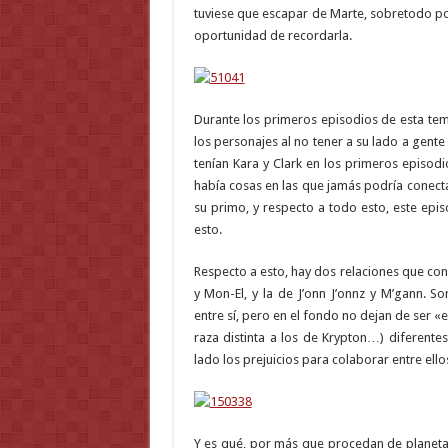
tuviese que escapar de Marte, sobretodo por
oportunidad de recordarla.
Durante los primeros episodios de esta te
los personajes al no tener a su lado a gente
tenían Kara y Clark en los primeros episod
había cosas en las que jamás podría conect
su primo, y respecto a todo esto, este ep
esto.
Respecto a esto, hay dos relaciones que con
y Mon-El, y la de J’onn J’onnz y M’gann. 
entre sí, pero en el fondo no dejan de ser «
raza distinta a los de Krypton…) diferente
lado los prejuicios para colaborar entre ello
Y es qué, por más que procedan de planetas 