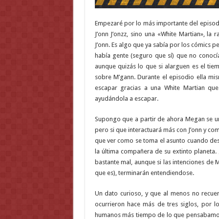
Empezaré por lo más importante del episod
J’onn J’onzz, sino una «White Martian», la
J’onn. Es algo que ya sabía por los cómics pe
había gente (seguro que sí) que no conocía
aunque quizás lo que si alarguen es el tie
sobre M’gann. Durante el episodio ella mis
escapar gracias a una White Martian qu
ayudándola a escapar.
Supongo que a partir de ahora Megan se un
pero si que interactuará más con J’onn y co
que ver como se toma el asunto cuando des
la última compañera de su extinto planeta. 
bastante mal, aunque si las intenciones de 
que es), terminarán entendiendose.
Un dato curioso, y que al menos no recue
ocurrieron hace más de tres siglos, por 
humanos más tiempo de lo que pensabamos