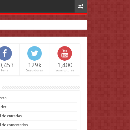
0,453
129k
1,400
Fans
Seguidores
Suscriptores
stro
eder
 de entradas
 de comentarios