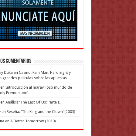
mos Comentarios
my Duke
en
Casino, Rain Man, Hard Eight y
s grandes películas sobre las apuestas.
en
Introducción al maravilloso mundo de
dly Premonition’
en
Análisis ‘The Last Of Us: Parte II’
y
en
Reseña: ‘The King and the Clown’ (2005)
ena
en
A Better Tomorrow (2010)