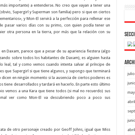
más importante) a entenderse. No creo que vayan a tener una
(obvio, Supergirl y Superman son familia) pero si que en ciertos
mentarios», y Mon-El servirá a la perfección para rellenar ese
de pasar varios días con su primo, con quien podía tener un
er otra persona en la tierra, por más que la relación con su
Secci
 en Daxam, parece que a pesar de su apariencia fiestera (algo
ando sobre todos los habitantes de Daxam), es alguien hasta
Arch
o leal, tal y como vemos cuando intenta salvar al príncipe de
 que Supergirl si que tiene algunos, y supongo que terminará
juli
 dicen en ningún momento si la ausencia de ciertos poderes es
juni
s tiene desarrollados y tardará en hacerlo. En parte esto último
ipio vemos a una Kara que tiene todos (si mal no recuerdo) sus
may
ía mal ver como Mon-El va descubriendo poco a poco sus
abri
sep
juni
rata de otro personaje creado por Geoff Johns, igual que Miss
abri