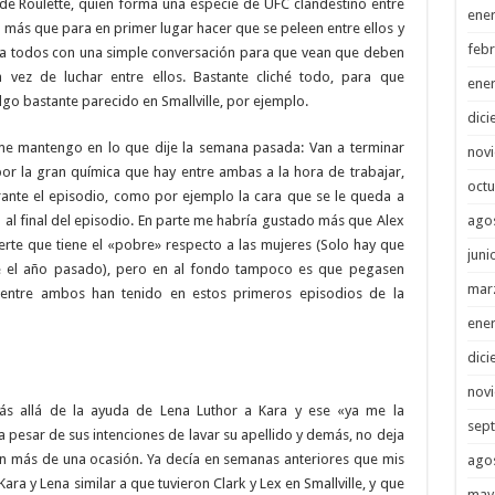
 de Roulette, quien forma una especie de UFC clandestino entre
ene
o más que para en primer lugar hacer que se peleen entre ellos y
febr
s a todos con una simple conversación para que vean que deben
 vez de luchar entre ellos. Bastante cliché todo, para que
ene
go bastante parecido en Smallville, por ejemplo.
dici
 me mantengo en lo que dije la semana pasada: Van a terminar
nov
por la gran química que hay entre ambas a la hora de trabajar,
octu
nte el episodio, como por ejemplo la cara que se le queda a
ago
al final del episodio. En parte me habría gustado más que Alex
rte que tiene el «pobre» respecto a las mujeres (Solo hay que
juni
e el año pasado), pero en al fondo tampoco es que pegasen
mar
entre ambos han tenido en estos primeros episodios de la
ene
dici
nov
s allá de la ayuda de Lena Luthor a Kara y ese «ya me la
sep
a pesar de sus intenciones de lavar su apellido y demás, no deja
 más de una ocasión. Ya decía en semanas anteriores que mis
ago
ara y Lena similar a que tuvieron Clark y Lex en Smallville, y que
may