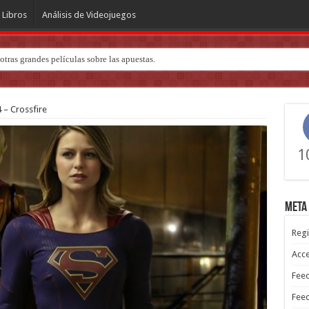
Libros
Análisis de Videojuegos
tras grandes películas sobre las apuestas.
ndo de ‘Deadly Premonition’
4 – Crossfire
1
Meta
Regi
Acc
Feed
Feed