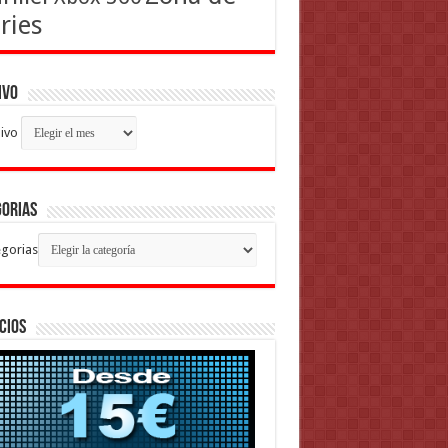
ries
ivo
ivo
gorias
gorias
cios