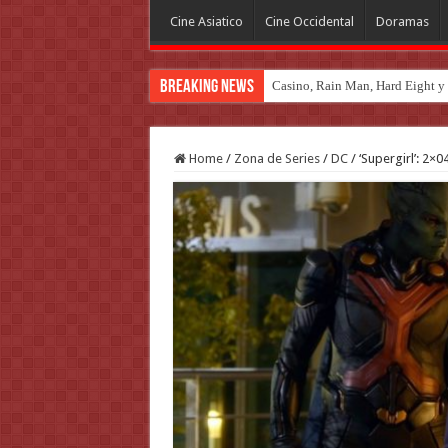
Cine Asiatico
Cine Occidental
Doramas
Breaking News
Casino, Rain Man, Hard Eight y o
Introducción al maravilloso mu
Home
/
Zona de Series
/
DC
/
‘Supergirl’: 2×0