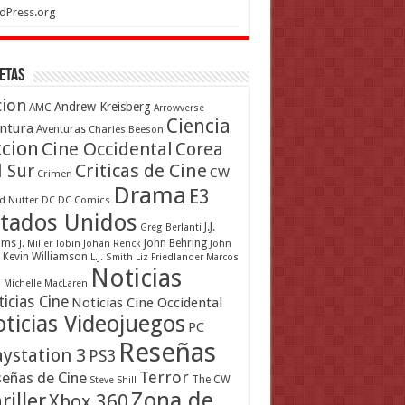
dPress.org
etas
cion
Andrew Kreisberg
AMC
Arrowverse
Ciencia
ntura
Aventuras
Charles Beeson
ccion
Cine Occidental
Corea
Criticas de Cine
l Sur
CW
Crimen
Drama
E3
d Nutter
DC
DC Comics
tados Unidos
J.J.
Greg Berlanti
ams
John Behring
J. Miller Tobin
Johan Renck
John
Kevin Williamson
L.J. Smith
Liz Friedlander
Marcos
Noticias
a
Michelle MacLaren
icias Cine
Noticias Cine Occidental
ticias Videojuegos
PC
Reseñas
aystation 3
PS3
Terror
eñas de Cine
The CW
Steve Shill
Zona de
riller
Xbox 360