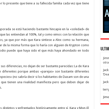
 lo presente que tiene a su fallecida familia cada vez que tiene
mporada se está haciendo bastante hincapie en la «soledad» de
 que las entiendan al 100%, tal y como vimos con la relación que
ios, ya que por más que Kara sintiese a Alex como su hermana,
ar de la misma forma que lo haría con alguien de Krypton como
Ulti
isodio puede que haya sido el que más haya ahondado en todo
Jim
otra
 sus diferencias, no dejan de ser bastante parecidas: La de Kara
Jack
Son diferentes porque ambas «parejas» son bastante diferentes
‘Dea
especies» (no sabría decir si los habitantes de Daxam son de una
Jack
s que tienen una rivalidad manifiesta pero que deben dejar de
s.
terr
Jim
distintos y enfrentados históricamente entre sí, Kara y Mon-El