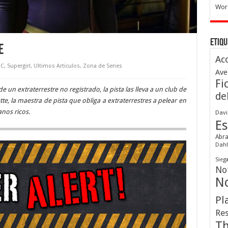
Wor
Etiqu
e
Ac
C
,
Supergirl
,
Ultimos Articulos
,
Zona de Series
Ave
Fi
 un extraterrestre no registrado, la pista las lleva a un club de
de
te, la maestra de pista que obliga a extraterrestres a pelear en
nos ricos.
Davi
Es
Abr
Dahl
Sieg
Not
No
Pl
Res
Th