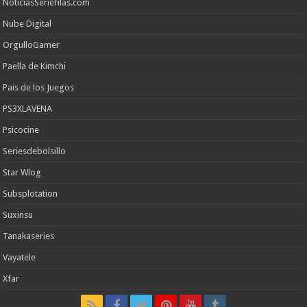
NoticiasSeriefilas.com
Nube Digital
OrgulloGamer
Paella de Kimchi
Pais de los Juegos
PS3XLAVENA
Psicocine
Seriesdebolsillo
Star Wlog
Subsplotation
Suxinsu
Tanakaseries
Vayatele
Xfar