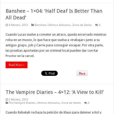
Banshee – 1×04: ‘Half Deaf Is Better Than
All Dead’
4 febrero, 2013
Banshee
,
Ultimos Articulos
,
Zona de Series
0
Cuando Lucas vuelve a cometer un atraco, queda encerrado mientras
roba en un museo, lo que hace que vuelva a «trabajar» junto a su
antiguo grupo, Job y Carrie para conseguir escapar. Por otra parte,
las pruebas aportadas por un criminal local pueden dar con Kai
Proctor en la carcel.
Read More »
The Vampire Diaries – 4×12: ‘A View to Kill’
2 febrero, 2013
The Vampire Diaries
,
Ultimos Articulos
,
Zona de Series
0
Cuando Rebekah rechaza la petición de Klaus para detener a Kol y