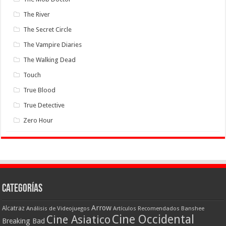
The River
The Secret Circle
The Vampire Diaries
The Walking Dead
Touch
True Blood
True Detective
Zero Hour
Categorías
Arrow
Alcatraz
Análisis de Videojuegos
Artículos Recomendados
Banshee
Cine Occidental
Cine Asiatico
Breaking Bad