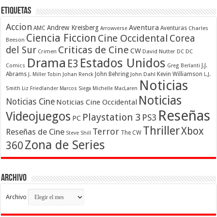
Etiquetas
Accion
Aventura
Andrew Kreisberg
AMC
Aventuras
Charles
Arrowverse
Ciencia Ficcion
Cine Occidental
Corea
Beeson
Criticas de Cine
del Sur
CW
Crimen
David Nutter
DC
DC
Drama
Estados Unidos
E3
Comics
J.J.
Greg Berlanti
Abrams
John Behring
Kevin Williamson
J. Miller Tobin
Johan Renck
John Dahl
L.J.
Noticias
Smith
Liz Friedlander
Marcos Siega
Michelle MacLaren
Noticias
Noticias Cine
Noticias Cine Occidental
Reseñas
Videojuegos
Playstation 3
PS3
PC
Thriller
Xbox
Terror
Reseñas de Cine
The CW
Steve Shill
Zona de Series
360
Archivo
Archivo