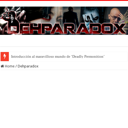
Introducción al maravilloso mundo de ‘Deadly Premonition’
Home
/
Dehparadox