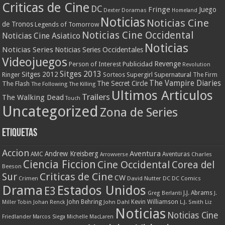
Criticas de Cine
DC
Fringe
Juego
Dexter
Doramas
Homeland
Noticias
Noticias Cine
de Tronos
Legends of Tomorrow
Noticias Cine Occidental
Noticias Cine Asiatico
Noticias
Noticias Series
Noticias Series Occidentales
Videojuegos
Revenge
Person of Interest
Publicidad
Revolution
Sitges 2013
Sitges 2012
Ringer
Supergirl
Supernatural
Sorteos
The Firm
The Vampire Diaries
The Secret Circle
The Flash
The Following
The Killing
Ultimos Articulos
Trailers
The Walking Dead
Touch
Uncategorized
Zona de Series
Etiquetas
Accion
Aventura
Andrew Kreisberg
AMC
Aventuras
Charles
Arrowverse
Ciencia Ficcion
Cine Occidental
Corea del
Beeson
Criticas de Cine
Sur
CW
Crimen
David Nutter
DC
DC Comics
Drama
Estados Unidos
E3
J.J. Abrams
Greg Berlanti
J.
John Behring
Kevin Williamson
Miller Tobin
Johan Renck
John Dahl
L.J. Smith
Liz
Noticias
Noticias Cine
Friedlander
Marcos Siega
Michelle MacLaren