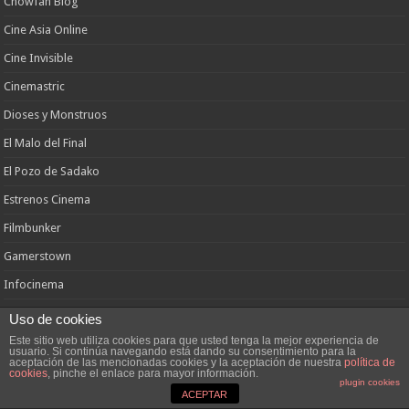
Chowfan Blog
Cine Asia Online
Cine Invisible
Cinemastric
Dioses y Monstruos
El Malo del Final
El Pozo de Sadako
Estrenos Cinema
Filmbunker
Gamerstown
Infocinema
Joanpique.com
Uso de cookies
Este sitio web utiliza cookies para que usted tenga la mejor experiencia de
Katanas y Colegialas
usuario. Si continúa navegando está dando su consentimiento para la
aceptación de las mencionadas cookies y la aceptación de nuestra
política de
Kifund
cookies
, pinche el enlace para mayor información.
plugin cookies
ACEPTAR
Noticias de Terror