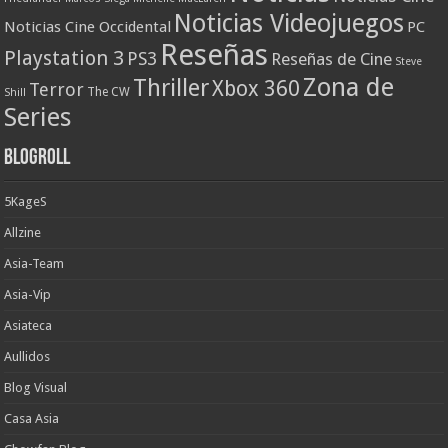
Noticias Videojuegos
Noticias Cine Occidental
PC
Reseñas
Playstation 3
PS3
Reseñas de Cine
Steve
Zona de
Thriller
Xbox 360
Terror
The CW
Shill
Series
Blogroll
5KageS
Allzine
Asia-Team
Asia-Vip
Asiateca
Aullidos
Blog Visual
Casa Asia