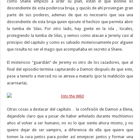
como Shane empezo a urdir su plan, están el que Bonnie es
descendiente de esta poderosa bruja, y quizás de ahí provengan gran
parte de sus poderes, ademas de que es necesario que sea una
descendiente de esta bruja quien ejecute el hechizo que permita abrir
la tumba de Silas. Por otro lado, hay gente en la isla , locales,
protegiendo la tumba de Silas, y vemos como atacan a Jeremy casi al
principio del capitulo y como es salvado misteriosamente por alguien
que resulta no ser el mago que acompañaba en secreto a Shane.
El misterioso “guardián” de Jeremy es otro de los cazadores, que al
final del episodio termina capturando a Damon después de que este,
pese a tenerlo a merced no se atreva a matarlo (por la maldición que
acarrearía).
Otras cosas a destacar del capítulo… la confesión de Damon a Elena,
dejandole claro que a pesar de haber anhelado durante muchísimos
años el volver a ser humano, no es lo que siente ahora mismo, y no
quiere dejar de ser vampiro, a diferencia de ella que quiere que
tomen la cura juntos para poder así envejecer juntos y formar una