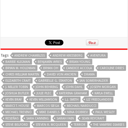
Tags
ANDREW CHAMBLISS
ANDREW KREISBERG
AVENTURA
BARBIE KLIGMAN
BENJAMIN AYRES
BRIAN YOUNG
BRYAN M. HOLDMAN
BRYAN OH
CANDICE ACCOLA
CAROLINE DRIES
CHRIS WILLIAM MARTIN
DAVID VON ANCKEN
DRAMA
ELIZABETH CRAFT
GABRIELLE G. STANTON
IAN SOMERHALDER
J. MILLER TOBIN
JOHN BEHRING
JOHN DAHL
JOSEPH MORGAN
JOSHUA BUTLER
JULIE PLEC
KATERINA GRAHAM
KAYLA EWELL
KEVIN BRAY
KEVIN WILLIAMSON
L.J. SMITH
LIZ FRIEDLANDER
MARCI T. HOUSE
MARCOS SIEGA
MICHAEL NARDUCCI
MICHAEL TREVINO
MIKE DANIELS
NINA DOBREV
PAUL WESLEY
RESEÑAS
SARA CANNING
SARAH FAIN
SEAN REYCRAFT
STEVE BELFORD
STEVEN R. MCQUEEN
TERROR
THE VAMPIRE DIARIES