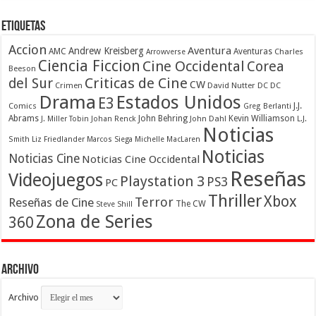
Etiquetas
Accion
Aventura
Andrew Kreisberg
AMC
Aventuras
Charles
Arrowverse
Ciencia Ficcion
Cine Occidental
Corea
Beeson
Criticas de Cine
del Sur
CW
Crimen
David Nutter
DC
DC
Drama
Estados Unidos
E3
Comics
J.J.
Greg Berlanti
Abrams
John Behring
Kevin Williamson
J. Miller Tobin
Johan Renck
John Dahl
L.J.
Noticias
Smith
Liz Friedlander
Marcos Siega
Michelle MacLaren
Noticias
Noticias Cine
Noticias Cine Occidental
Reseñas
Videojuegos
Playstation 3
PS3
PC
Thriller
Xbox
Terror
Reseñas de Cine
The CW
Steve Shill
Zona de Series
360
Archivo
Archivo