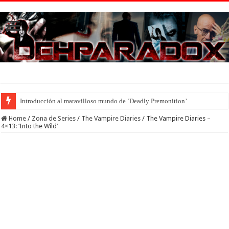
Introducción al maravilloso mundo de ‘Deadly Premonition’
Home
/
Zona de Series
/
The Vampire Diaries
/
The Vampire Diaries –
4×13: ‘Into the Wild’