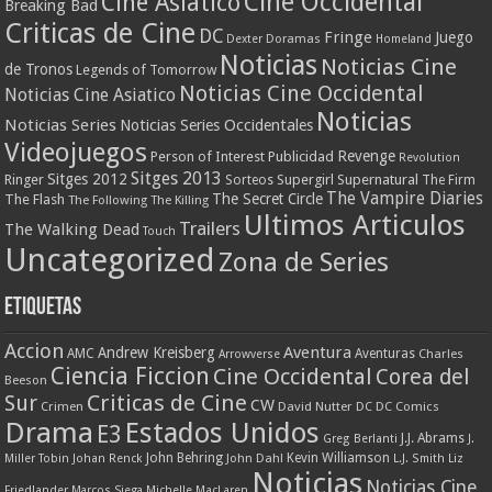
Cine Occidental
Cine Asiatico
Breaking Bad
Criticas de Cine
DC
Fringe
Juego
Dexter
Doramas
Homeland
Noticias
Noticias Cine
de Tronos
Legends of Tomorrow
Noticias Cine Occidental
Noticias Cine Asiatico
Noticias
Noticias Series
Noticias Series Occidentales
Videojuegos
Revenge
Person of Interest
Publicidad
Revolution
Sitges 2013
Sitges 2012
Ringer
Supergirl
Supernatural
Sorteos
The Firm
The Vampire Diaries
The Secret Circle
The Flash
The Following
The Killing
Ultimos Articulos
Trailers
The Walking Dead
Touch
Uncategorized
Zona de Series
Etiquetas
Accion
Aventura
Andrew Kreisberg
AMC
Aventuras
Charles
Arrowverse
Ciencia Ficcion
Cine Occidental
Corea del
Beeson
Criticas de Cine
Sur
CW
Crimen
David Nutter
DC
DC Comics
Drama
Estados Unidos
E3
J.J. Abrams
Greg Berlanti
J.
John Behring
Kevin Williamson
Miller Tobin
Johan Renck
John Dahl
L.J. Smith
Liz
Noticias
Noticias Cine
Friedlander
Marcos Siega
Michelle MacLaren