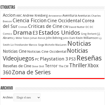
Etiquetas
Accion
Aventura
Andrew Kreisberg
AMC
Aventuras
Charles
Arrowverse
Ciencia Ficcion
Cine Occidental
Corea
Beeson
Criticas de Cine
del Sur
CW
Crimen
David Nutter
DC
DC
Drama
Estados Unidos
E3
Comics
J.J.
Greg Berlanti
Abrams
John Behring
Kevin Williamson
J. Miller Tobin
Johan Renck
John Dahl
L.J.
Noticias
Smith
Liz Friedlander
Marcos Siega
Michelle MacLaren
Noticias
Noticias Cine
Noticias Cine Occidental
Reseñas
Videojuegos
Playstation 3
PS3
PC
Thriller
Xbox
Terror
Reseñas de Cine
The CW
Steve Shill
Zona de Series
360
Archivo
Archivo