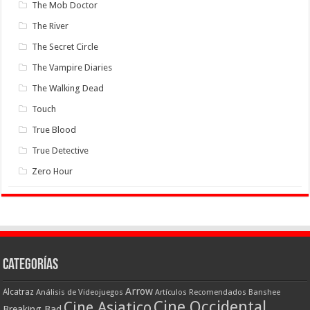
The Mob Doctor
The River
The Secret Circle
The Vampire Diaries
The Walking Dead
Touch
True Blood
True Detective
Zero Hour
Categorías
Arrow
Alcatraz
Análisis de Videojuegos
Artículos Recomendados
Banshee
Cine Occidental
Cine Asiatico
Breaking Bad