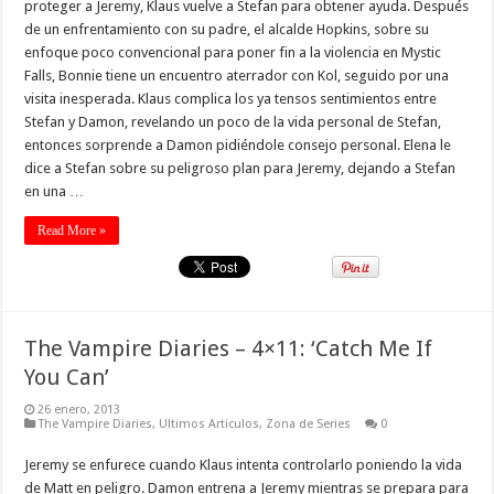
proteger a Jeremy, Klaus vuelve a Stefan para obtener ayuda. Después
de un enfrentamiento con su padre, el alcalde Hopkins, sobre su
enfoque poco convencional para poner fin a la violencia en Mystic
Falls, Bonnie tiene un encuentro aterrador con Kol, seguido por una
visita inesperada. Klaus complica los ya tensos sentimientos entre
Stefan y Damon, revelando un poco de la vida personal de Stefan,
entonces sorprende a Damon pidiéndole consejo personal. Elena le
dice a Stefan sobre su peligroso plan para Jeremy, dejando a Stefan
en una …
Read More »
The Vampire Diaries – 4×11: ‘Catch Me If
You Can’
26 enero, 2013
The Vampire Diaries
,
Ultimos Articulos
,
Zona de Series
0
Jeremy se enfurece cuando Klaus intenta controlarlo poniendo la vida
de Matt en peligro. Damon entrena a Jeremy mientras se prepara para