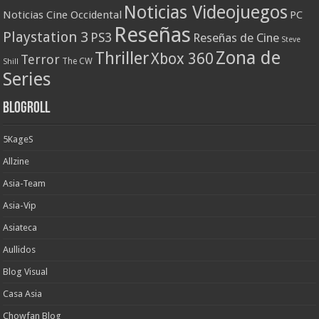
Noticias Videojuegos
Noticias Cine Occidental
PC
Reseñas
Playstation 3
PS3
Reseñas de Cine
Steve
Zona de
Thriller
Xbox 360
Terror
The CW
Shill
Series
Blogroll
5KageS
Allzine
Asia-Team
Asia-Vip
Asiateca
Aullidos
Blog Visual
Casa Asia
Chowfan Blog