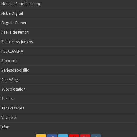
NoticiasSeriefilas.com
Nube Digital
OrgulloGamer
Paella de Kimchi
Pais de los Juegos
PS3XLAVENA
Psicocine
Seriesdebolsillo
Star Wlog
Subsplotation
Suxinsu
Tanakaseries
Vayatele
Xfar