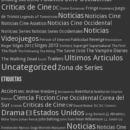
Criticas de Cine
DC
Fringe
Juego
Dexter
Doramas
Homeland
Noticias
Noticias Cine
de Tronos
Legends of Tomorrow
Noticias Cine Occidental
Noticias Cine Asiatico
Noticias
Noticias Series
Noticias Series Occidentales
Videojuegos
Revenge
Person of Interest
Publicidad
Revolution
Sitges 2013
Sitges 2012
Ringer
Supergirl
Supernatural
Sorteos
The Firm
The Vampire Diaries
The Secret Circle
The Flash
The Following
The Killing
Ultimos Articulos
Trailers
The Walking Dead
Touch
Uncategorized
Zona de Series
Etiquetas
Accion
Aventura
Andrew Kreisberg
AMC
Aventuras
Charles
Arrowverse
Ciencia Ficcion
Cine Occidental
Corea del
Beeson
Criticas de Cine
Sur
CW
Crimen
David Nutter
DC
DC Comics
Drama
Estados Unidos
E3
J.J. Abrams
Greg Berlanti
J.
John Behring
Kevin Williamson
Miller Tobin
Johan Renck
John Dahl
L.J. Smith
Liz
Noticias
Noticias Cine
Friedlander
Marcos Siega
Michelle MacLaren