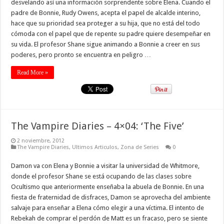
desvelando así una información sorprendente sobre Elena. Cuando el
padre de Bonnie, Rudy Owens, acepta el papel de alcalde interino,
hace que su prioridad sea proteger a su hija, que no está del todo
cómoda con el papel que de repente su padre quiere desempeñar en
su vida. El profesor Shane sigue animando a Bonnie a creer en sus
poderes, pero pronto se encuentra en peligro …
Read More »
The Vampire Diaries – 4×04: ‘The Five’
2 noviembre, 2012
The Vampire Diaries
,
Ultimos Articulos
,
Zona de Series
0
Damon va con Elena y Bonnie a visitar la universidad de Whitmore,
donde el profesor Shane se está ocupando de las clases sobre
Ocultismo que anteriormente enseñaba la abuela de Bonnie. En una
fiesta de fraternidad de disfraces, Damon se aprovecha del ambiente
salvaje para enseñar a Elena cómo elegir a una víctima. El intento de
Rebekah de comprar el perdón de Matt es un fracaso, pero se siente