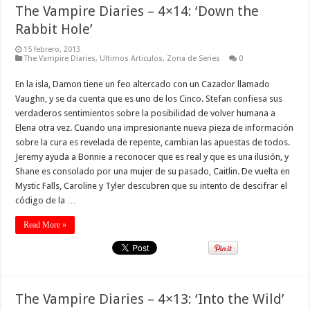
The Vampire Diaries – 4×14: ‘Down the
Rabbit Hole’
15 febrero, 2013
The Vampire Diaries
,
Ultimos Articulos
,
Zona de Series
0
En la isla, Damon tiene un feo altercado con un Cazador llamado
Vaughn, y se da cuenta que es uno de los Cinco. Stefan confiesa sus
verdaderos sentimientos sobre la posibilidad de volver humana a
Elena otra vez. Cuando una impresionante nueva pieza de información
sobre la cura es revelada de repente, cambian las apuestas de todos.
Jeremy ayuda a Bonnie a reconocer que es real y que es una ilusión, y
Shane es consolado por una mujer de su pasado, Caitlin. De vuelta en
Mystic Falls, Caroline y Tyler descubren que su intento de descifrar el
código de la …
Read More »
The Vampire Diaries – 4×13: ‘Into the Wild’