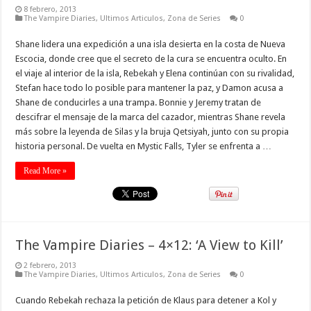
8 febrero, 2013
The Vampire Diaries
,
Ultimos Articulos
,
Zona de Series
0
Shane lidera una expedición a una isla desierta en la costa de Nueva
Escocia, donde cree que el secreto de la cura se encuentra oculto. En
el viaje al interior de la isla, Rebekah y Elena continúan con su rivalidad,
Stefan hace todo lo posible para mantener la paz, y Damon acusa a
Shane de conducirles a una trampa. Bonnie y Jeremy tratan de
descifrar el mensaje de la marca del cazador, mientras Shane revela
más sobre la leyenda de Silas y la bruja Qetsiyah, junto con su propia
historia personal. De vuelta en Mystic Falls, Tyler se enfrenta a …
Read More »
The Vampire Diaries – 4×12: ‘A View to Kill’
2 febrero, 2013
The Vampire Diaries
,
Ultimos Articulos
,
Zona de Series
0
Cuando Rebekah rechaza la petición de Klaus para detener a Kol y