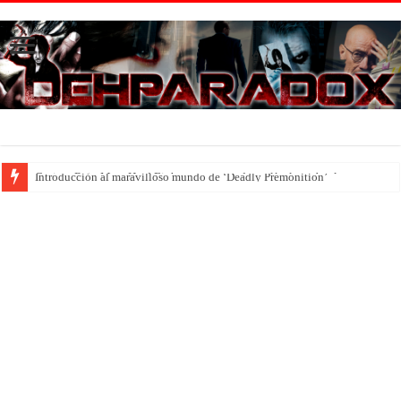
Introducción al maravilloso mundo de ‘Deadly Premonition’