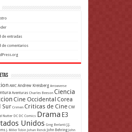
stro
eder
 de entradas
 de comentarios
dPress.org
etas
cion
Andrew Kreisberg
AMC
Arrowverse
Ciencia
ntura
Aventuras
Charles Beeson
ccion
Cine Occidental
Corea
Criticas de Cine
l Sur
CW
Crimen
Drama
E3
d Nutter
DC
DC Comics
tados Unidos
J.J.
Greg Berlanti
ams
John Behring
J. Miller Tobin
Johan Renck
John