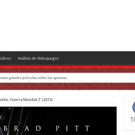
Libros
Análisis de Videojuegos
tras grandes películas sobre las apuestas.
ndo de ‘Deadly Premonition’
seña: ‘Guerra Mundial Z’ (2013)
1