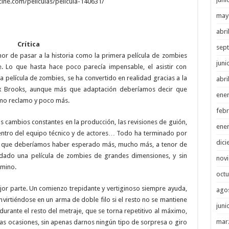
ine.com/peliculas/pelicula-140631/
may
abri
Crítica
sep
nor de pasar a la historia como la primera película de zombies
juni
ne. Lo que hasta hace poco parecía impensable, el asistir con
 película de zombies, se ha convertido en realidad gracias a la
abri
x Brooks, aunque más que adaptación deberíamos decir que
ene
mo reclamo y poco más.
febr
os cambios constantes en la producción, las revisiones de guión,
ene
entro del equipo técnico y de actores… Todo ha terminado por
dici
la que deberíamos haber esperado más, mucho más, a tenor de
dado una película de zombies de grandes dimensiones, y sin
nov
mino.
octu
ejor parte. Un comienzo trepidante y vertiginoso siempre ayuda,
ago
irtiéndose en un arma de doble filo si el resto no se mantiene
juni
 durante el resto del metraje, que se torna repetitivo al máximo,
mar
as ocasiones, sin apenas darnos ningún tipo de sorpresa o giro