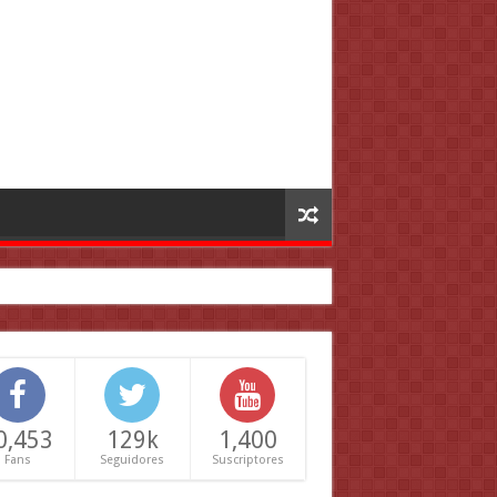
0,453
129k
1,400
Fans
Seguidores
Suscriptores