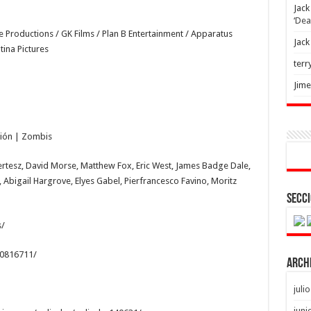
Jack
‘Dea
 Productions / GK Films / Plan B Entertainment / Apparatus
Jack
tina Pictures
terr
Jim
cción | Zombis
 Kertesz, David Morse, Matthew Fox, Eric West, James Badge Dale,
bigail Hargrove, Elyes Gabel, Pierfrancesco Favino, Moritz
Secci
s/
t0816711/
Arch
juli
juni