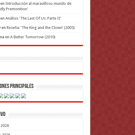
en
Introducción al maravilloso mundo de
dly Premonition’
en
Análisis ‘The Last Of Us: Parte II’
y
en
Reseña: ‘The King and the Clown’ (2005)
ena
en
A Better Tomorrow (2010)
ones Principales
ivo
o 2026
o 2026