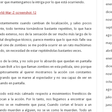
r que mantengamos la intriga por lo que está ocurriendo.
ene
dici
nov
onstantemente cuando cambian de localización, y salvo pocos
sep
e, todo termina tornándose bastante repetitivo, lo que hace
siado extenso, nos de la sensación de ser mucho más largo de lo
ago
tal despliegue técnico, parece mentira que lo que más falle sea
may
l cine de zombies se me podría ocurrir en un rato muchísimas
do, sin necesidad de estar repitiéndolas bastantes veces.
abri
ene
ico de la cinta, y no solo por lo absurdo que quedan en pantalla
dici
sain Bolt a los que llaman zombies en esta película, sino porque
pitosamente al querer mostrarnos la acción con constantes
nov
grando que se maree al espectador y no sea capaz de ver en
octu
ando en pantalla.
ago
todo está más calmado respecto a movimientos frenéticos de
juli
an a la acción. Por lo tanto, nos llegamos a encontrar que
no se ve realmente que pasa; Cuando cortan el brazo a un
juni
uando muerden a alguien, no se ve como le muerden. Todo un