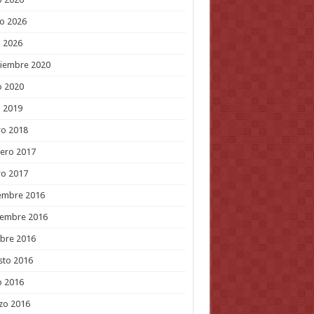
o 2026
l 2026
tiembre 2020
o 2020
l 2019
ro 2018
ero 2017
ro 2017
embre 2016
iembre 2016
bre 2016
sto 2016
o 2016
zo 2016