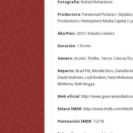
Fotografia:
Robert Richardson
Productora:
Paramount Pictures / Skydance
Productions / Hemisphere Media Capital / La
Año/País:
2013 / Estados Unidos
Duración:
116 min.
Género:
Acción. Thriller. Terror. Ciencia fi
Reparto:
Brad Pitt, Mireille Enos, Daniella
David Andrews, Ludi Boeken, Fana Mokoena, A
Bleibtreu, Ruth Negga
Web oficial:
http://www.guerramundialz.e
Enlace IMDB:
http://www.imdb.com/title/t
Puntuación IMDB:
7.2/10