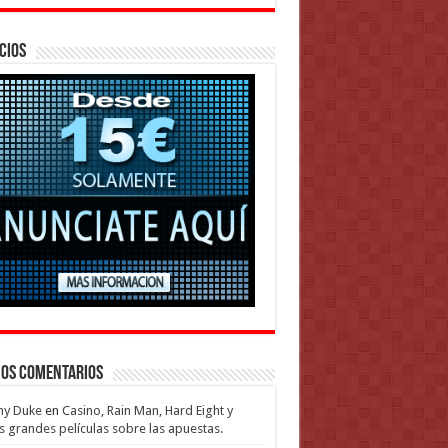
cios
mos Comentarios
my Duke
en
Casino, Rain Man, Hard Eight y
s grandes películas sobre las apuestas.