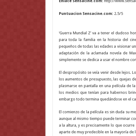
Enlace Sensacine.com:
http://www.sensac
Puntuacion Sensacine.com:
2.5/5
‘Guerra Mundial Z’ va a tener el dudoso ho
para toda la familia en la historia del ci
pequeños de todas las edades a visionar una
adaptación de la aclamada novela de Ma
simplemente se dedica a usar el nombre co
El despropósito se veía venir desde lejos. L
los aumentos de presupuesto, las quejas d
plasmarse en pantalla en una película de 
los medios que tenían para habernos brin
embargo todo termina quedándose en el ca
El comienzo de la película es sin duda su m
aunque al mismo tiempo puede terminar conv
a la altura, y es precisamente lo que ocurre
aparte de muy predecible en la mayoría de l