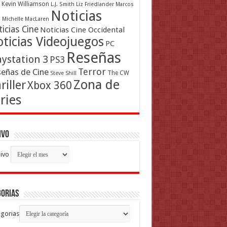
Kevin Williamson
L.J. Smith
Liz Friedlander
Marcos
Noticias
a
Michelle MacLaren
icias Cine
Noticias Cine Occidental
ticias Videojuegos
PC
Reseñas
aystation 3
PS3
Terror
eñas de Cine
The CW
Steve Shill
Zona de
riller
Xbox 360
ries
ivo
ivo
gorias
gorias