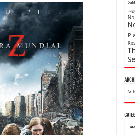
Dahl
Sieg
Not
No
Pl
Res
Th
Se
Arch
Arch
Cate
Cate