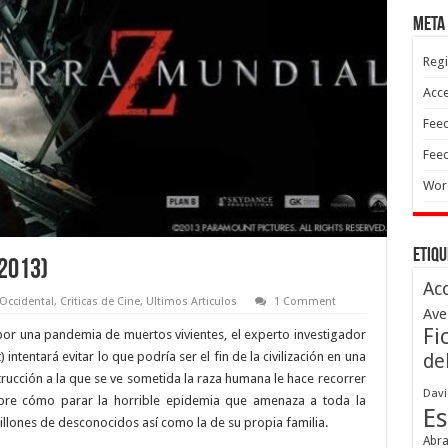
Meta
Regi
Acc
Feed
Feed
Wor
Etiqu
(2013)
Ac
Occidental
,
Criticas de Cine
,
Ultimos Articulos
1 Comment
Ave
Fi
or una pandemia de muertos vivientes, el experto investigador
intentará evitar lo que podría ser el fin de la civilización en una
de
strucción a la que se ve sometida la raza humana le hace recorrer
Davi
bre cómo parar la horrible epidemia que amenaza a toda la
Es
illones de desconocidos así como la de su propia familia.
Abr