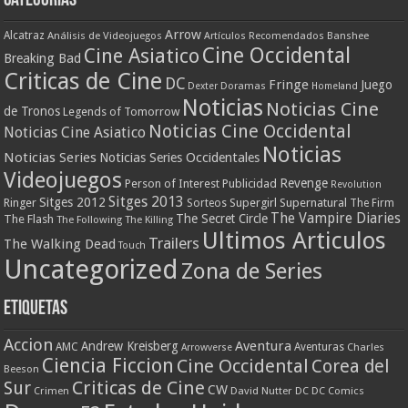
Categorías
Arrow
Alcatraz
Análisis de Videojuegos
Artículos Recomendados
Banshee
Cine Occidental
Cine Asiatico
Breaking Bad
Criticas de Cine
DC
Fringe
Juego
Dexter
Doramas
Homeland
Noticias
Noticias Cine
de Tronos
Legends of Tomorrow
Noticias Cine Occidental
Noticias Cine Asiatico
Noticias
Noticias Series
Noticias Series Occidentales
Videojuegos
Revenge
Person of Interest
Publicidad
Revolution
Sitges 2013
Sitges 2012
Ringer
Supergirl
Supernatural
Sorteos
The Firm
The Vampire Diaries
The Secret Circle
The Flash
The Following
The Killing
Ultimos Articulos
Trailers
The Walking Dead
Touch
Uncategorized
Zona de Series
Etiquetas
Accion
Aventura
Andrew Kreisberg
AMC
Aventuras
Charles
Arrowverse
Ciencia Ficcion
Cine Occidental
Corea del
Beeson
Criticas de Cine
Sur
CW
Crimen
David Nutter
DC
DC Comics