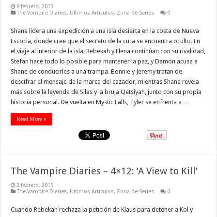
8 febrero, 2013
The Vampire Diaries
,
Ultimos Articulos
,
Zona de Series
0
Shane lidera una expedición a una isla desierta en la costa de Nueva
Escocia, donde cree que el secreto de la cura se encuentra oculto. En
el viaje al interior de la isla, Rebekah y Elena continúan con su rivalidad,
Stefan hace todo lo posible para mantener la paz, y Damon acusa a
Shane de conducirles a una trampa. Bonnie y Jeremy tratan de
descifrar el mensaje de la marca del cazador, mientras Shane revela
más sobre la leyenda de Silas y la bruja Qetsiyah, junto con su propia
historia personal. De vuelta en Mystic Falls, Tyler se enfrenta a …
Read More »
The Vampire Diaries – 4×12: ‘A View to Kill’
2 febrero, 2013
The Vampire Diaries
,
Ultimos Articulos
,
Zona de Series
0
Cuando Rebekah rechaza la petición de Klaus para detener a Kol y