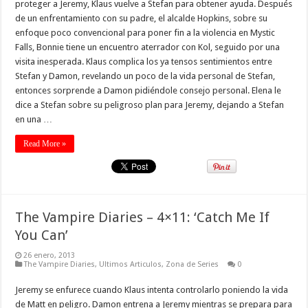
proteger a Jeremy, Klaus vuelve a Stefan para obtener ayuda. Después
de un enfrentamiento con su padre, el alcalde Hopkins, sobre su
enfoque poco convencional para poner fin a la violencia en Mystic
Falls, Bonnie tiene un encuentro aterrador con Kol, seguido por una
visita inesperada. Klaus complica los ya tensos sentimientos entre
Stefan y Damon, revelando un poco de la vida personal de Stefan,
entonces sorprende a Damon pidiéndole consejo personal. Elena le
dice a Stefan sobre su peligroso plan para Jeremy, dejando a Stefan
en una …
Read More »
The Vampire Diaries – 4×11: ‘Catch Me If
You Can’
26 enero, 2013
The Vampire Diaries
,
Ultimos Articulos
,
Zona de Series
0
Jeremy se enfurece cuando Klaus intenta controlarlo poniendo la vida
de Matt en peligro. Damon entrena a Jeremy mientras se prepara para