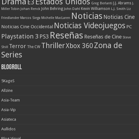
Drama
Estados Unidos
E3
J.J. Abrams
Greg Berlanti
J.
John Behring
Kevin Williamson
Miller Tobin
Johan Renck
John Dahl
L.J. Smith
Liz
Noticias
Noticias Cine
Friedlander
Marcos Siega
Michelle MacLaren
Noticias Videojuegos
Noticias Cine Occidental
PC
Reseñas
Playstation 3
PS3
Reseñas de Cine
Steve
Zona de
Thriller
Xbox 360
Terror
The CW
Shill
Series
Blogroll
5KageS
Allzine
Asia-Team
Asia-Vip
Asiateca
Aullidos
Blog Visual