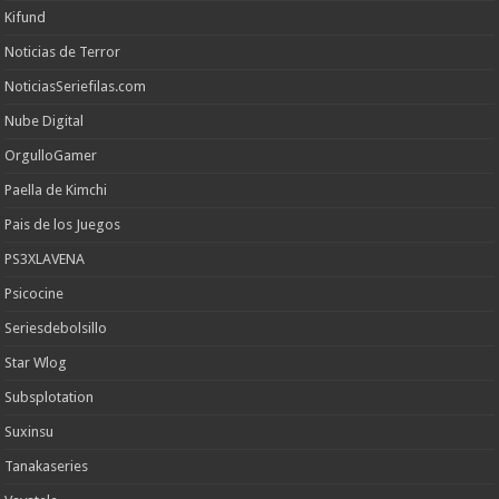
Kifund
Noticias de Terror
NoticiasSeriefilas.com
Nube Digital
OrgulloGamer
Paella de Kimchi
Pais de los Juegos
PS3XLAVENA
Psicocine
Seriesdebolsillo
Star Wlog
Subsplotation
Suxinsu
Tanakaseries