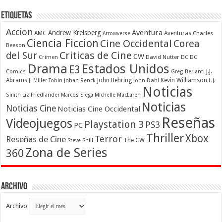
Etiquetas
Accion
Aventura
Andrew Kreisberg
AMC
Aventuras
Charles
Arrowverse
Ciencia Ficcion
Cine Occidental
Corea
Beeson
Criticas de Cine
del Sur
CW
Crimen
David Nutter
DC
DC
Drama
Estados Unidos
E3
Comics
J.J.
Greg Berlanti
Abrams
John Behring
Kevin Williamson
J. Miller Tobin
Johan Renck
John Dahl
L.J.
Noticias
Smith
Liz Friedlander
Marcos Siega
Michelle MacLaren
Noticias
Noticias Cine
Noticias Cine Occidental
Reseñas
Videojuegos
Playstation 3
PS3
PC
Thriller
Xbox
Terror
Reseñas de Cine
The CW
Steve Shill
Zona de Series
360
Archivo
Archivo