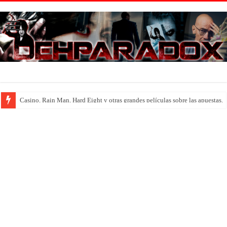
Introducción al maravilloso mundo de ‘Deadly Premonition’