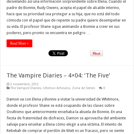
desvelando así una información sorprendente sobre Elena. Cuando el
padre de Bonnie, Rudy Owens, acepta el papel de alcalde interino,
hace que su prioridad sea proteger a su hija, que no está del todo
cómoda con el papel que de repente su padre quiere desempeñar en
su vida. El profesor Shane sigue animando a Bonnie a creer en sus
poderes, pero pronto se encuentra en peligro …
Read More »
The Vampire Diaries – 4×04: ‘The Five’
2 noviembre, 2012
The Vampire Diaries
,
Ultimos Articulos
,
Zona de Series
0
Damon va con Elena y Bonnie a visitar la universidad de Whitmore,
donde el profesor Shane se está ocupando de las clases sobre
Ocultismo que anteriormente enseñaba la abuela de Bonnie. En una
fiesta de fraternidad de disfraces, Damon se aprovecha del ambiente
salvaje para enseñar a Elena cómo elegir a una víctima. El intento de
Rebekah de comprar el perdón de Matt es un fracaso, pero se siente