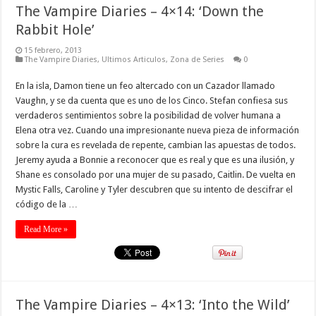
The Vampire Diaries – 4×14: ‘Down the
Rabbit Hole’
15 febrero, 2013
The Vampire Diaries
,
Ultimos Articulos
,
Zona de Series
0
En la isla, Damon tiene un feo altercado con un Cazador llamado
Vaughn, y se da cuenta que es uno de los Cinco. Stefan confiesa sus
verdaderos sentimientos sobre la posibilidad de volver humana a
Elena otra vez. Cuando una impresionante nueva pieza de información
sobre la cura es revelada de repente, cambian las apuestas de todos.
Jeremy ayuda a Bonnie a reconocer que es real y que es una ilusión, y
Shane es consolado por una mujer de su pasado, Caitlin. De vuelta en
Mystic Falls, Caroline y Tyler descubren que su intento de descifrar el
código de la …
Read More »
The Vampire Diaries – 4×13: ‘Into the Wild’