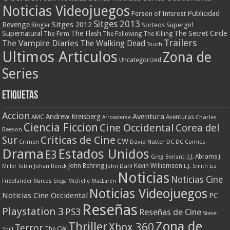
Noticias Videojuegos
Publicidad
Person of Interest
Sitges 2013
Revenge
Sitges 2012
Ringer
Supergirl
Sorteos
Supernatural
The Flash
The Secret Circle
The Firm
The Following
The Killing
Trailers
The Vampire Diaries
The Walking Dead
Touch
Ultimos Articulos
Zona de
Uncategorized
Series
Etiquetas
Accion
Aventura
Andrew Kreisberg
AMC
Aventuras
Charles
Arrowverse
Ciencia Ficcion
Cine Occidental
Corea del
Beeson
Criticas de Cine
Sur
CW
Crimen
David Nutter
DC
DC Comics
Drama
Estados Unidos
E3
J.J. Abrams
Greg Berlanti
J.
John Behring
Kevin Williamson
Miller Tobin
Johan Renck
John Dahl
L.J. Smith
Liz
Noticias
Noticias Cine
Friedlander
Marcos Siega
Michelle MacLaren
Noticias Videojuegos
Noticias Cine Occidental
PC
Reseñas
Playstation 3
PS3
Reseñas de Cine
Steve
Zona de
Thriller
Xbox 360
Terror
The CW
Shill