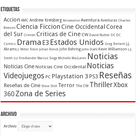
Etiquetas
Accion
Aventura
Andrew Kreisberg
AMC
Aventuras
Charles
Arrowverse
Ciencia Ficcion
Cine Occidental
Corea
Beeson
Criticas de Cine
del Sur
CW
Crimen
David Nutter
DC
DC
Drama
Estados Unidos
E3
Comics
J.J.
Greg Berlanti
Abrams
John Behring
Kevin Williamson
J. Miller Tobin
Johan Renck
John Dahl
L.J.
Noticias
Smith
Liz Friedlander
Marcos Siega
Michelle MacLaren
Noticias
Noticias Cine
Noticias Cine Occidental
Reseñas
Videojuegos
Playstation 3
PS3
PC
Thriller
Xbox
Terror
Reseñas de Cine
The CW
Steve Shill
Zona de Series
360
Archivo
Archivo