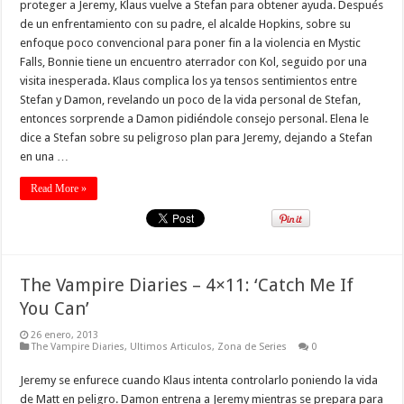
proteger a Jeremy, Klaus vuelve a Stefan para obtener ayuda. Después
de un enfrentamiento con su padre, el alcalde Hopkins, sobre su
enfoque poco convencional para poner fin a la violencia en Mystic
Falls, Bonnie tiene un encuentro aterrador con Kol, seguido por una
visita inesperada. Klaus complica los ya tensos sentimientos entre
Stefan y Damon, revelando un poco de la vida personal de Stefan,
entonces sorprende a Damon pidiéndole consejo personal. Elena le
dice a Stefan sobre su peligroso plan para Jeremy, dejando a Stefan
en una …
Read More »
The Vampire Diaries – 4×11: ‘Catch Me If
You Can’
26 enero, 2013
The Vampire Diaries
,
Ultimos Articulos
,
Zona de Series
0
Jeremy se enfurece cuando Klaus intenta controlarlo poniendo la vida
de Matt en peligro. Damon entrena a Jeremy mientras se prepara para