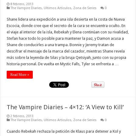
8 febrero, 2013
The Vampire Diaries
,
Ultimos Articulos
,
Zona de Series
0
Shane lidera una expedición a una isla desierta en la costa de Nueva
Escocia, donde cree que el secreto de la cura se encuentra oculto. En
el viaje al interior de la isla, Rebekah y Elena continúan con su rivalidad,
Stefan hace todo lo posible para mantener la paz, y Damon acusa a
Shane de conducirles a una trampa. Bonnie y Jeremy tratan de
descifrar el mensaje de la marca del cazador, mientras Shane revela
más sobre la leyenda de Silas y la bruja Qetsiyah, junto con su propia
historia personal. De vuelta en Mystic Falls, Tyler se enfrenta a …
Read More »
The Vampire Diaries – 4×12: ‘A View to Kill’
2 febrero, 2013
The Vampire Diaries
,
Ultimos Articulos
,
Zona de Series
0
Cuando Rebekah rechaza la petición de Klaus para detener a Kol y