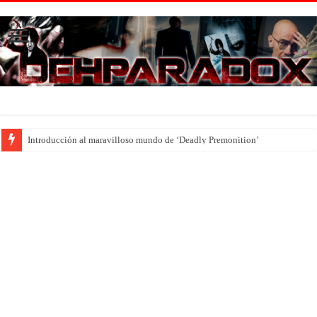
Introducción al maravilloso mundo de ‘Deadly Premonition’