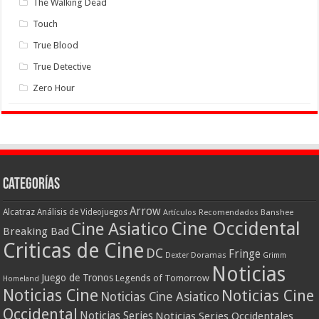
The Walking Dead
Touch
True Blood
True Detective
Zero Hour
Categorías
Arrow
Alcatraz
Análisis de Videojuegos
Artículos Recomendados
Banshee
Cine Occidental
Cine Asiatico
Breaking Bad
Criticas de Cine
DC
Fringe
Doramas
Dexter
Grimm
Noticias
Juego de Tronos
Legends of Tomorrow
Homeland
Noticias Cine
Noticias Cine
Noticias Cine Asiatico
Occidental
Noticias Series
Noticias Series Occidentales