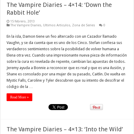
The Vampire Diaries – 4×14: ‘Down the
Rabbit Hole’
15 febrero, 2013
The Vampire Diaries
,
Ultimos Articulos
,
Zona de Series
0
En la isla, Damon tiene un feo altercado con un Cazador llamado
Vaughn, y se da cuenta que es uno de los Cinco. Stefan confiesa sus
verdaderos sentimientos sobre la posibilidad de volver humana a
Elena otra vez. Cuando una impresionante nueva pieza de información
sobre la cura es revelada de repente, cambian las apuestas de todos.
Jeremy ayuda a Bonnie a reconocer que es real y que es una ilusión, y
Shane es consolado por una mujer de su pasado, Caitlin. De vuelta en
Mystic Falls, Caroline y Tyler descubren que su intento de descifrar el
código de la …
Read More »
The Vampire Diaries – 4×13: ‘Into the Wild’