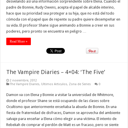
desvelando así una información sorprendente sobre Elena. Cuando el
padre de Bonnie, Rudy Owens, acepta el papel de alcalde interino,
hace que su prioridad sea proteger a su hija, que no está del todo
cómoda con el papel que de repente su padre quiere desempeñar en
su vida. El profesor Shane sigue animando a Bonnie a creer en sus
poderes, pero pronto se encuentra en peligro …
Read More »
The Vampire Diaries – 4×04: ‘The Five’
2 noviembre, 2012
The Vampire Diaries
,
Ultimos Articulos
,
Zona de Series
0
Damon va con Elena y Bonnie a visitar la universidad de Whitmore,
donde el profesor Shane se está ocupando de las clases sobre
Ocultismo que anteriormente enseñaba la abuela de Bonnie. En una
fiesta de fraternidad de disfraces, Damon se aprovecha del ambiente
salvaje para enseñar a Elena cómo elegir a una víctima. El intento de
Rebekah de comprar el perdón de Matt es un fracaso, pero se siente