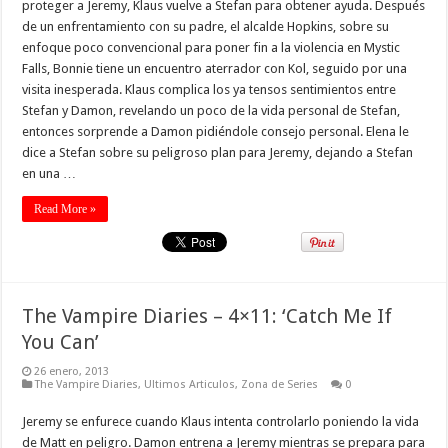
proteger a Jeremy, Klaus vuelve a Stefan para obtener ayuda. Después
de un enfrentamiento con su padre, el alcalde Hopkins, sobre su
enfoque poco convencional para poner fin a la violencia en Mystic
Falls, Bonnie tiene un encuentro aterrador con Kol, seguido por una
visita inesperada. Klaus complica los ya tensos sentimientos entre
Stefan y Damon, revelando un poco de la vida personal de Stefan,
entonces sorprende a Damon pidiéndole consejo personal. Elena le
dice a Stefan sobre su peligroso plan para Jeremy, dejando a Stefan
en una …
Read More »
The Vampire Diaries – 4×11: ‘Catch Me If
You Can’
26 enero, 2013
The Vampire Diaries
,
Ultimos Articulos
,
Zona de Series
0
Jeremy se enfurece cuando Klaus intenta controlarlo poniendo la vida
de Matt en peligro. Damon entrena a Jeremy mientras se prepara para