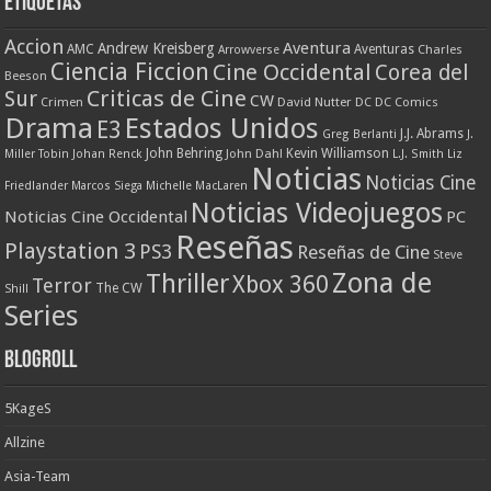
Etiquetas
Accion
Aventura
Andrew Kreisberg
AMC
Aventuras
Charles
Arrowverse
Ciencia Ficcion
Cine Occidental
Corea del
Beeson
Criticas de Cine
Sur
CW
Crimen
David Nutter
DC
DC Comics
Drama
Estados Unidos
E3
J.J. Abrams
Greg Berlanti
J.
John Behring
Kevin Williamson
Miller Tobin
Johan Renck
John Dahl
L.J. Smith
Liz
Noticias
Noticias Cine
Friedlander
Marcos Siega
Michelle MacLaren
Noticias Videojuegos
Noticias Cine Occidental
PC
Reseñas
Playstation 3
PS3
Reseñas de Cine
Steve
Zona de
Thriller
Xbox 360
Terror
The CW
Shill
Series
Blogroll
5KageS
Allzine
Asia-Team