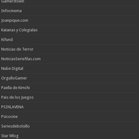
Gamerstown
Infocinema
Joanpique.com
Katanas y Colegialas
Kifund
Noticias de Terror
NoticiasSeriefilas.com
Nube Digital
OrgulloGamer
Paella de Kimchi
Pais de los Juegos
PS3XLAVENA
Psicocine
Seriesdebolsillo
Star Wlog