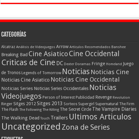
Categorías
Arrow
Alcatraz
Análisis de Videojuegos
Artículos Recomendados
Banshee
Cine Occidental
Cine Asiatico
Breaking Bad
Criticas de Cine
DC
Fringe
Juego
Dexter
Doramas
Homeland
Noticias
Noticias Cine
de Tronos
Legends of Tomorrow
Noticias Cine Occidental
Noticias Cine Asiatico
Noticias
Noticias Series
Noticias Series Occidentales
Videojuegos
Revenge
Person of Interest
Publicidad
Revolution
Sitges 2013
Sitges 2012
Ringer
Supergirl
Supernatural
Sorteos
The Firm
The Vampire Diaries
The Secret Circle
The Flash
The Following
The Killing
Ultimos Articulos
Trailers
The Walking Dead
Touch
Uncategorized
Zona de Series