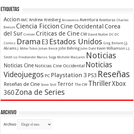
Etiquetas
Accion
Aventura
Andrew Kreisberg
AMC
Aventuras
Charles
Arrowverse
Ciencia Ficcion
Cine Occidental
Corea
Beeson
Criticas de Cine
del Sur
CW
Crimen
David Nutter
DC
DC
Drama
Estados Unidos
E3
Comics
J.J.
Greg Berlanti
Abrams
John Behring
Kevin Williamson
J. Miller Tobin
Johan Renck
John Dahl
L.J.
Noticias
Smith
Liz Friedlander
Marcos Siega
Michelle MacLaren
Noticias
Noticias Cine
Noticias Cine Occidental
Reseñas
Videojuegos
Playstation 3
PS3
PC
Thriller
Xbox
Terror
Reseñas de Cine
The CW
Steve Shill
Zona de Series
360
Archivo
Archivo