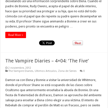
desvelando así una información sorprendente sobre Elena. Cuando el
padre de Bonnie, Rudy Owens, acepta el papel de alcalde interino,
hace que su prioridad sea proteger a su hija, que no está del todo
cómoda con el papel que de repente su padre quiere desempeñar en
su vida. El profesor Shane sigue animando a Bonnie a creer en sus
poderes, pero pronto se encuentra en peligro …
Read More »
The Vampire Diaries – 4×04: ‘The Five’
2 noviembre, 2012
The Vampire Diaries
,
Ultimos Articulos
,
Zona de Series
0
Damon va con Elena y Bonnie a visitar la universidad de Whitmore,
donde el profesor Shane se está ocupando de las clases sobre
Ocultismo que anteriormente enseñaba la abuela de Bonnie. En una
fiesta de fraternidad de disfraces, Damon se aprovecha del ambiente
salvaje para enseñar a Elena cómo elegir a una víctima. El intento de
Rebekah de comprar el perdón de Matt es un fracaso, pero se siente