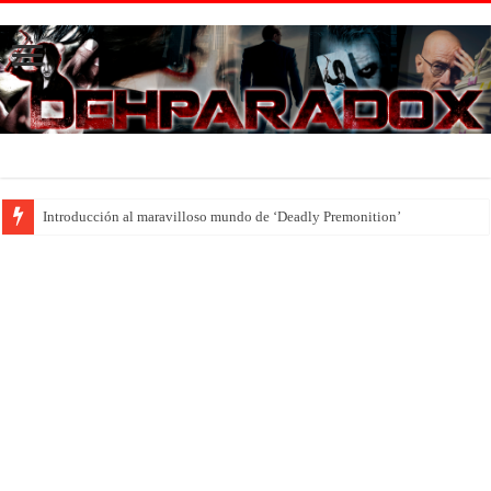
Introducción al maravilloso mundo de ‘Deadly Premonition’