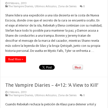
8 febrero, 2013
The Vampire Diaries
,
Ultimos Articulos
,
Zona de Series
0
Shane lidera una expedición a una isla desierta en la costa de Nueva
Escocia, donde cree que el secreto de la cura se encuentra oculto. En
el viaje al interior de la isla, Rebekah y Elena continúan con su rivalidad,
Stefan hace todo lo posible para mantener la paz, y Damon acusa a
Shane de conducirles a una trampa. Bonnie y Jeremy tratan de
descifrar el mensaje de la marca del cazador, mientras Shane revela
más sobre la leyenda de Silas y la bruja Qetsiyah, junto con su propia
historia personal. De vuelta en Mystic Falls, Tyler se enfrenta a …
Read More »
The Vampire Diaries – 4×12: ‘A View to Kill’
2 febrero, 2013
The Vampire Diaries
,
Ultimos Articulos
,
Zona de Series
0
Cuando Rebekah rechaza la petición de Klaus para detener a Kol y