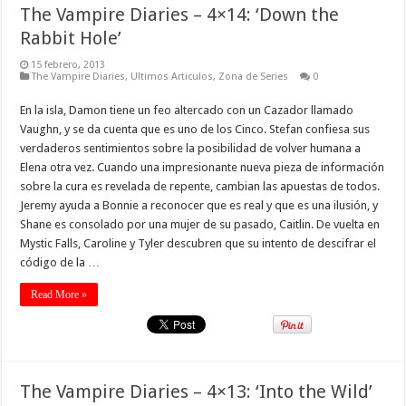
The Vampire Diaries – 4×14: ‘Down the
Rabbit Hole’
15 febrero, 2013
The Vampire Diaries
,
Ultimos Articulos
,
Zona de Series
0
En la isla, Damon tiene un feo altercado con un Cazador llamado
Vaughn, y se da cuenta que es uno de los Cinco. Stefan confiesa sus
verdaderos sentimientos sobre la posibilidad de volver humana a
Elena otra vez. Cuando una impresionante nueva pieza de información
sobre la cura es revelada de repente, cambian las apuestas de todos.
Jeremy ayuda a Bonnie a reconocer que es real y que es una ilusión, y
Shane es consolado por una mujer de su pasado, Caitlin. De vuelta en
Mystic Falls, Caroline y Tyler descubren que su intento de descifrar el
código de la …
Read More »
The Vampire Diaries – 4×13: ‘Into the Wild’