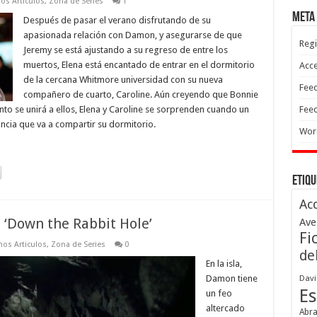
os Articulos
,
Zona de Series
1
Meta
Después de pasar el verano disfrutando de su
apasionada relación con Damon, y asegurarse de que
Regi
Jeremy se está ajustando a su regreso de entre los
muertos, Elena está encantado de entrar en el dormitorio
Acc
de la cercana Whitmore universidad con su nueva
Feed
compañero de cuarto, Caroline. Aún creyendo que Bonnie
to se unirá a ellos, Elena y Caroline se sorprenden cuando un
Feed
ncia que va a compartir su dormitorio.
Wor
Etiqu
Ac
 ‘Down the Rabbit Hole’
Ave
Fi
mos Articulos
,
Zona de Series
0
de
En la isla,
Damon tiene
Davi
Es
un feo
altercado
Abr