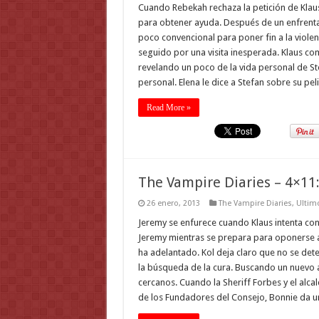
Cuando Rebekah rechaza la petición de Klaus
para obtener ayuda. Después de un enfrenta
poco convencional para poner fin a la violenc
seguido por una visita inesperada. Klaus co
revelando un poco de la vida personal de S
personal. Elena le dice a Stefan sobre su p
Read More »
The Vampire Diaries – 4×11:
26 enero, 2013
The Vampire Diaries
,
Ultimo
Jeremy se enfurece cuando Klaus intenta con
Jeremy mientras se prepara para oponerse a
ha adelantado. Kol deja claro que no se det
la búsqueda de la cura. Buscando un nuevo 
cercanos. Cuando la Sheriff Forbes y el alc
de los Fundadores del Consejo, Bonnie da 