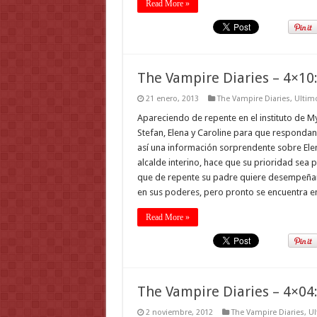
Read More »
The Vampire Diaries – 4×10: 
21 enero, 2013
The Vampire Diaries
,
Ultimo
Apareciendo de repente en el instituto de My
Stefan, Elena y Caroline para que responda
así una información sorprendente sobre Ele
alcalde interino, hace que su prioridad sea 
que de repente su padre quiere desempeñar 
en sus poderes, pero pronto se encuentra e
Read More »
The Vampire Diaries – 4×04:
2 noviembre, 2012
The Vampire Diaries
,
Ul