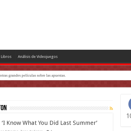
Libros
Análisis de Videojuegos
tras grandes películas sobre las apuestas.
ndo de ‘Deadly Premonition’
ton
1
: ‘I Know What You Did Last Summer’