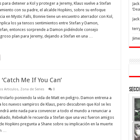
 para detener a Kol y proteger a Jeremy, Klaus vuelve a Stefan
Jack
‘Dea
miento con su padre, el alcalde Hopkins, sobre su enfoque
ia en Mystic Falls, Bonnie tiene un encuentro aterrador con Kol,
Jack
mplica los ya tensos sentimientos entre Stefan y Damon,
terr
tefan, entonces sorprende a Damon pidiéndole consejo
eligroso plan para Jeremy, dejando a Stefan en una …
Jim
 ‘Catch Me If You Can’
Secci
s Articulos
,
Zona de Series
0
trolarlo poniendo la vida de Matt en peligro. Damon entrena a
 los nuevos vampiros de Klaus, pero descubren que Kol se les
endrá ante nada para convencer a todo el mundo a renunciar a
aliado, Rebekah le recuerda a Stefan que una vez fueron amigos
alde Hopkins pregunta a Shane sobre su implicación en la muerte
un …