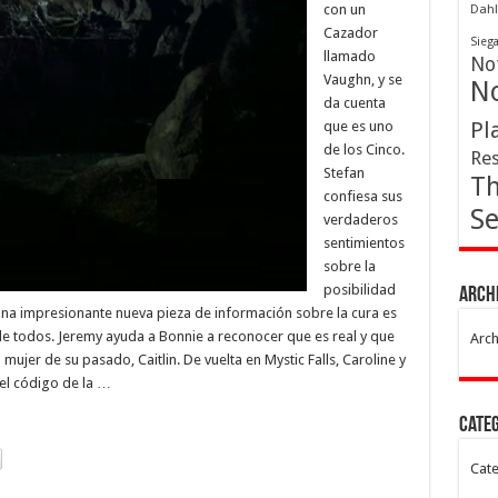
con un
Dahl
Cazador
Sieg
llamado
Not
Vaughn, y se
No
da cuenta
Pl
que es uno
de los Cinco.
Res
Stefan
Th
confiesa sus
Se
verdaderos
sentimientos
sobre la
posibilidad
Arch
una impresionante nueva pieza de información sobre la cura es
e todos. Jeremy ayuda a Bonnie a reconocer que es real y que
Arch
mujer de su pasado, Caitlin. De vuelta en Mystic Falls, Caroline y
 el código de la …
Cate
Cate