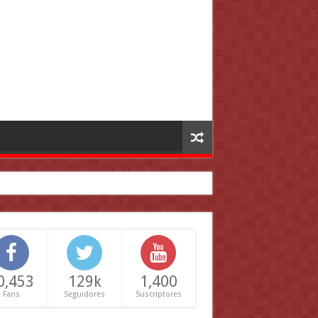
0,453
129k
1,400
Fans
Seguidores
Suscriptores