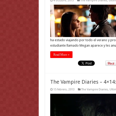
4 octubre, 2013
The Vampire Diaries
,
Ultim
ha estado viajando por todo el verano y pron
estudiante llamado Megan aparece y les anu
Read More »
The Vampire Diaries – 4×14:
15 febrero, 2013
The Vampire Diaries
,
Ulti