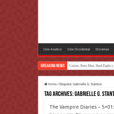
Cine Asiatico
Cine Occidental
Doramas
Breaking News
Casino, Rain Man, Hard Eight y o
Introducción al maravilloso mu
Home
/
Etiqueta:
Gabrielle G. Stanton
Tag Archives:
Gabrielle G. Stan
The Vampire Diaries – 5×01