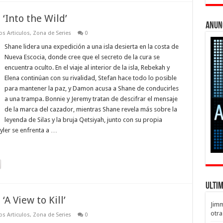
‘Into the Wild’
Anun
os Articulos
,
Zona de Series
0
Shane lidera una expedición a una isla desierta en la costa de
Nueva Escocia, donde cree que el secreto de la cura se
encuentra oculto. En el viaje al interior de la isla, Rebekah y
Elena continúan con su rivalidad, Stefan hace todo lo posible
para mantener la paz, y Damon acusa a Shane de conducirles
a una trampa. Bonnie y Jeremy tratan de descifrar el mensaje
de la marca del cazador, mientras Shane revela más sobre la
leyenda de Silas y la bruja Qetsiyah, junto con su propia
Tyler se enfrenta a …
Ulti
A View to Kill’
Jim
otra
os Articulos
,
Zona de Series
0