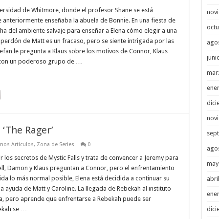
iversidad de Whitmore, donde el profesor Shane se está
nov
 anteriormente enseñaba la abuela de Bonnie. En una fiesta de
octu
ha del ambiente salvaje para enseñar a Elena cómo elegir a una
 perdón de Matt es un fracaso, pero se siente intrigada por las
ago
efan le pregunta a Klaus sobre los motivos de Connor, Klaus
juni
 con un poderoso grupo de …
mar
ene
dici
nov
 ‘The Rager’
sep
mos Articulos
,
Zona de Series
0
ago
los secretos de Mystic Falls y trata de convencer a Jeremy para
may
Fell, Damon y Klaus preguntan a Connor, pero el enfrentamiento
da lo más normal posible, Elena está decidida a continuar su
abri
 la ayuda de Matt y Caroline. La llegada de Rebekah al instituto
ene
ira, pero aprende que enfrentarse a Rebekah puede ser
dici
ekah se …