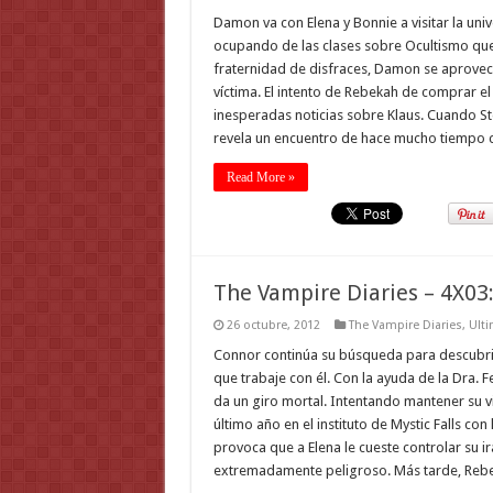
Damon va con Elena y Bonnie a visitar la un
ocupando de las clases sobre Ocultismo que
fraternidad de disfraces, Damon se aprovec
víctima. El intento de Rebekah de comprar el
inesperadas noticias sobre Klaus. Cuando St
revela un encuentro de hace mucho tiempo
Read More »
The Vampire Diaries – 4X03:
26 octubre, 2012
The Vampire Diaries
,
Ulti
Connor continúa su búsqueda para descubrir 
que trabaje con él. Con la ayuda de la Dra. 
da un giro mortal. Intentando mantener su vi
último año en el instituto de Mystic Falls con
provoca que a Elena le cueste controlar su 
extremadamente peligroso. Más tarde, Reb