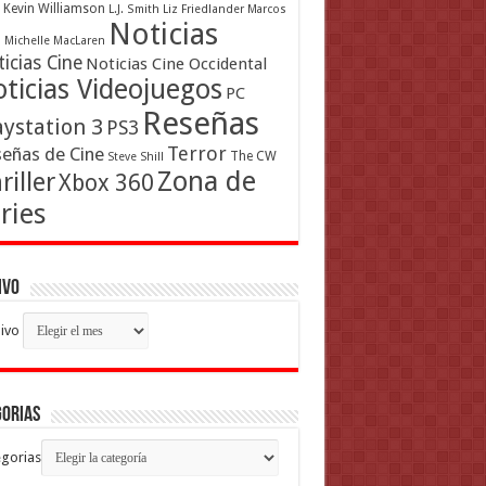
Kevin Williamson
L.J. Smith
Liz Friedlander
Marcos
Noticias
a
Michelle MacLaren
icias Cine
Noticias Cine Occidental
ticias Videojuegos
PC
Reseñas
aystation 3
PS3
Terror
eñas de Cine
The CW
Steve Shill
Zona de
riller
Xbox 360
ries
ivo
ivo
gorias
gorias