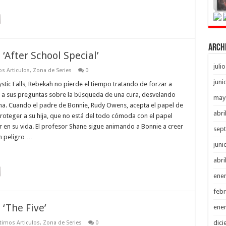
Arch
‘After School Special’
juli
s Articulos
,
Zona de Series
0
juni
stic Falls, Rebekah no pierde el tiempo tratando de forzar a
n a sus preguntas sobre la búsqueda de una cura, desvelando
may
na. Cuando el padre de Bonnie, Rudy Owens, acepta el papel de
abri
proteger a su hija, que no está del todo cómoda con el papel
en su vida. El profesor Shane sigue animando a Bonnie a creer
sep
n peligro …
juni
abri
ene
febr
 ‘The Five’
ene
dici
timos Articulos
,
Zona de Series
0