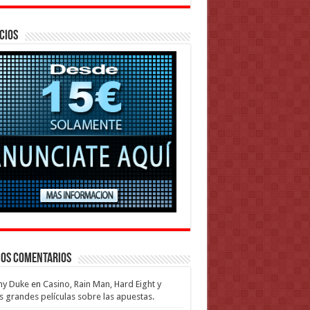
cios
mos Comentarios
my Duke
en
Casino, Rain Man, Hard Eight y
s grandes películas sobre las apuestas.