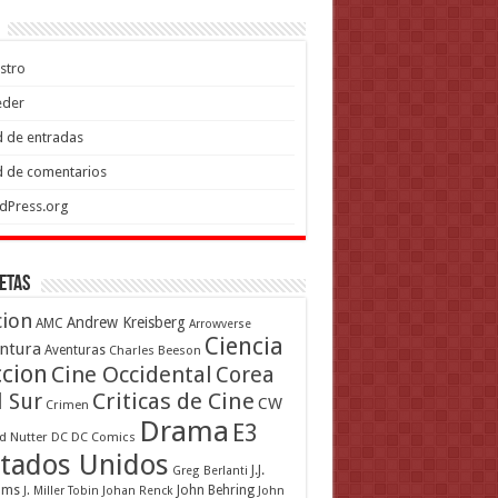
stro
eder
 de entradas
 de comentarios
dPress.org
etas
cion
Andrew Kreisberg
AMC
Arrowverse
Ciencia
ntura
Aventuras
Charles Beeson
ccion
Cine Occidental
Corea
Criticas de Cine
l Sur
CW
Crimen
Drama
E3
d Nutter
DC
DC Comics
tados Unidos
J.J.
Greg Berlanti
ams
John Behring
J. Miller Tobin
Johan Renck
John