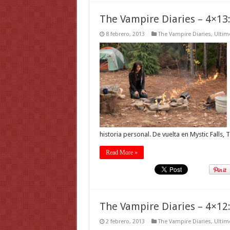
The Vampire Diaries – 4×13: 
8 febrero, 2013
The Vampire Diaries
,
Ultim
historia personal. De vuelta en Mystic Falls, 
Read More »
The Vampire Diaries – 4×12: ‘
2 febrero, 2013
The Vampire Diaries
,
Ultim