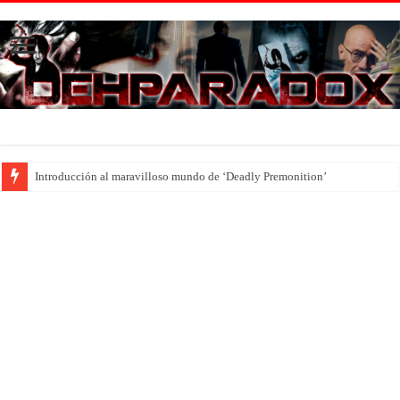
Introducción al maravilloso mundo de ‘Deadly Premonition’