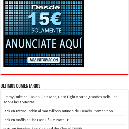
Ultimos Comentarios
Jimmy Duke
en
Casino, Rain Man, Hard Eight y otras grandes películas
sobre las apuestas.
Jack
en
Introducción al maravilloso mundo de ‘Deadly Premonition’
Jack
en
Análisis ‘The Last Of Us: Parte II’
terry
en
Reseña: ‘The King and the Clown’ (2005)