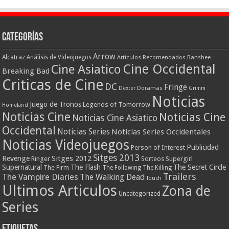
Categorías
Arrow
Alcatraz
Análisis de Videojuegos
Artículos Recomendados
Banshee
Cine Occidental
Cine Asiatico
Breaking Bad
Criticas de Cine
DC
Fringe
Doramas
Dexter
Grimm
Noticias
Juego de Tronos
Legends of Tomorrow
Homeland
Noticias Cine
Noticias Cine
Noticias Cine Asiatico
Occidental
Noticias Series
Noticias Series Occidentales
Noticias Videojuegos
Publicidad
Person of Interest
Sitges 2013
Revenge
Sitges 2012
Ringer
Supergirl
Sorteos
Supernatural
The Flash
The Secret Circle
The Firm
The Following
The Killing
Trailers
The Vampire Diaries
The Walking Dead
Touch
Ultimos Articulos
Zona de
Uncategorized
Series