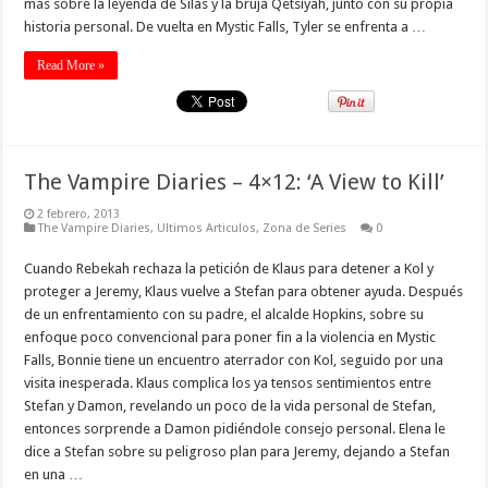
más sobre la leyenda de Silas y la bruja Qetsiyah, junto con su propia
historia personal. De vuelta en Mystic Falls, Tyler se enfrenta a …
Read More »
The Vampire Diaries – 4×12: ‘A View to Kill’
2 febrero, 2013
The Vampire Diaries
,
Ultimos Articulos
,
Zona de Series
0
Cuando Rebekah rechaza la petición de Klaus para detener a Kol y
proteger a Jeremy, Klaus vuelve a Stefan para obtener ayuda. Después
de un enfrentamiento con su padre, el alcalde Hopkins, sobre su
enfoque poco convencional para poner fin a la violencia en Mystic
Falls, Bonnie tiene un encuentro aterrador con Kol, seguido por una
visita inesperada. Klaus complica los ya tensos sentimientos entre
Stefan y Damon, revelando un poco de la vida personal de Stefan,
entonces sorprende a Damon pidiéndole consejo personal. Elena le
dice a Stefan sobre su peligroso plan para Jeremy, dejando a Stefan
en una …