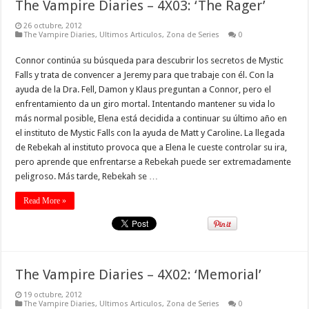
The Vampire Diaries – 4X03: ‘The Rager’
26 octubre, 2012
The Vampire Diaries
,
Ultimos Articulos
,
Zona de Series
0
Connor continúa su búsqueda para descubrir los secretos de Mystic
Falls y trata de convencer a Jeremy para que trabaje con él. Con la
ayuda de la Dra. Fell, Damon y Klaus preguntan a Connor, pero el
enfrentamiento da un giro mortal. Intentando mantener su vida lo
más normal posible, Elena está decidida a continuar su último año en
el instituto de Mystic Falls con la ayuda de Matt y Caroline. La llegada
de Rebekah al instituto provoca que a Elena le cueste controlar su ira,
pero aprende que enfrentarse a Rebekah puede ser extremadamente
peligroso. Más tarde, Rebekah se …
Read More »
The Vampire Diaries – 4X02: ‘Memorial’
19 octubre, 2012
The Vampire Diaries
,
Ultimos Articulos
,
Zona de Series
0