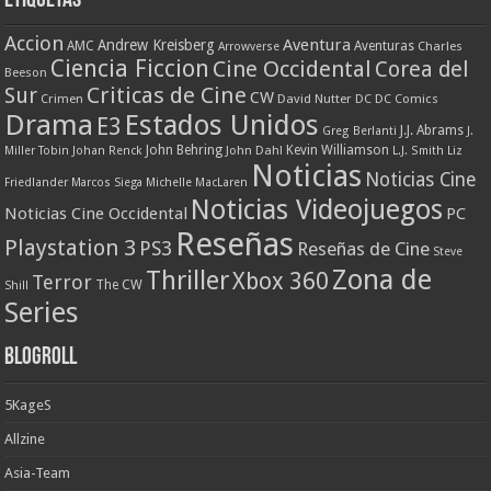
Etiquetas
Accion
Aventura
Andrew Kreisberg
AMC
Aventuras
Charles
Arrowverse
Ciencia Ficcion
Cine Occidental
Corea del
Beeson
Criticas de Cine
Sur
CW
Crimen
David Nutter
DC
DC Comics
Drama
Estados Unidos
E3
J.J. Abrams
Greg Berlanti
J.
John Behring
Kevin Williamson
Miller Tobin
Johan Renck
John Dahl
L.J. Smith
Liz
Noticias
Noticias Cine
Friedlander
Marcos Siega
Michelle MacLaren
Noticias Videojuegos
Noticias Cine Occidental
PC
Reseñas
Playstation 3
PS3
Reseñas de Cine
Steve
Zona de
Thriller
Xbox 360
Terror
The CW
Shill
Series
Blogroll
5KageS
Allzine
Asia-Team