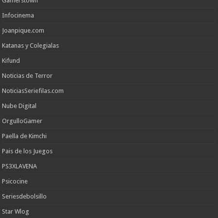
Gamerstown
Infocinema
Joanpique.com
Katanas y Colegialas
Kifund
Noticias de Terror
NoticiasSeriefilas.com
Nube Digital
OrgulloGamer
Paella de Kimchi
Pais de los Juegos
PS3XLAVENA
Psicocine
Seriesdebolsillo
Star Wlog