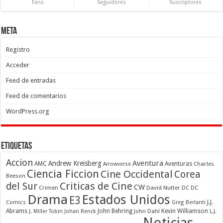
Fans
Seguidores
Suscriptores
Meta
Registro
Acceder
Feed de entradas
Feed de comentarios
WordPress.org
Etiquetas
Accion
Aventura
Andrew Kreisberg
AMC
Aventuras
Charles
Arrowverse
Ciencia Ficcion
Cine Occidental
Corea
Beeson
Criticas de Cine
del Sur
CW
Crimen
David Nutter
DC
DC
Drama
Estados Unidos
E3
Comics
J.J.
Greg Berlanti
Abrams
John Behring
Kevin Williamson
J. Miller Tobin
Johan Renck
John Dahl
L.J.
Noticias