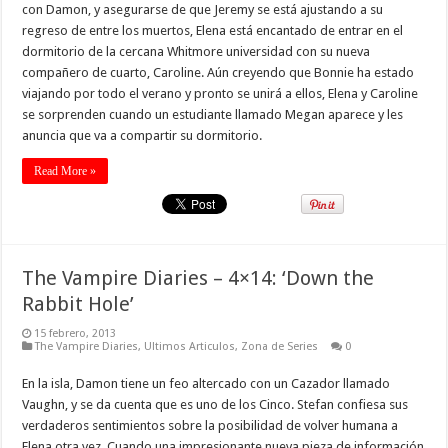
con Damon, y asegurarse de que Jeremy se está ajustando a su
regreso de entre los muertos, Elena está encantado de entrar en el
dormitorio de la cercana Whitmore universidad con su nueva
compañero de cuarto, Caroline. Aún creyendo que Bonnie ha estado
viajando por todo el verano y pronto se unirá a ellos, Elena y Caroline
se sorprenden cuando un estudiante llamado Megan aparece y les
anuncia que va a compartir su dormitorio.
Read More »
The Vampire Diaries – 4×14: ‘Down the
Rabbit Hole’
15 febrero, 2013
The Vampire Diaries
,
Ultimos Articulos
,
Zona de Series
0
En la isla, Damon tiene un feo altercado con un Cazador llamado
Vaughn, y se da cuenta que es uno de los Cinco. Stefan confiesa sus
verdaderos sentimientos sobre la posibilidad de volver humana a
Elena otra vez. Cuando una impresionante nueva pieza de información