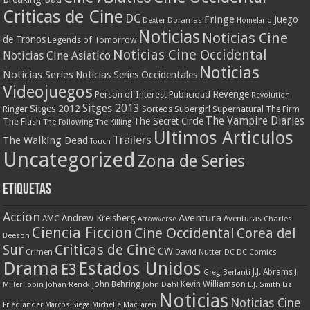
Criticas de Cine
DC
Fringe
Juego
Dexter
Doramas
Homeland
Noticias
Noticias Cine
de Tronos
Legends of Tomorrow
Noticias Cine Occidental
Noticias Cine Asiatico
Noticias
Noticias Series
Noticias Series Occidentales
Videojuegos
Revenge
Person of Interest
Publicidad
Revolution
Sitges 2013
Sitges 2012
Ringer
Supergirl
Supernatural
Sorteos
The Firm
The Vampire Diaries
The Secret Circle
The Flash
The Following
The Killing
Ultimos Articulos
Trailers
The Walking Dead
Touch
Uncategorized
Zona de Series
Etiquetas
Accion
Aventura
Andrew Kreisberg
AMC
Aventuras
Charles
Arrowverse
Ciencia Ficcion
Cine Occidental
Corea del
Beeson
Criticas de Cine
Sur
CW
Crimen
David Nutter
DC
DC Comics
Drama
Estados Unidos
E3
J.J. Abrams
Greg Berlanti
J.
John Behring
Kevin Williamson
Miller Tobin
Johan Renck
John Dahl
L.J. Smith
Liz
Noticias
Noticias Cine
Friedlander
Marcos Siega
Michelle MacLaren