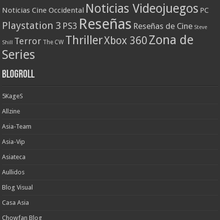
Noticias Videojuegos
Noticias Cine Occidental
PC
Reseñas
Playstation 3
PS3
Reseñas de Cine
Steve
Zona de
Thriller
Xbox 360
Terror
The CW
Shill
Series
Blogroll
5KageS
Allzine
Asia-Team
Asia-Vip
Asiateca
Aullidos
Blog Visual
Casa Asia
Chowfan Blog