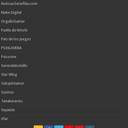
NoticiasSeriefilas.com
Nube Digital
OrgulloGamer
Paella de Kimchi
Pais de los Juegos
PS3XLAVENA
Psicocine
Seriesdebolsillo
Star Wlog
Subsplotation
Suxinsu
Tanakaseries
Vayatele
Xfar