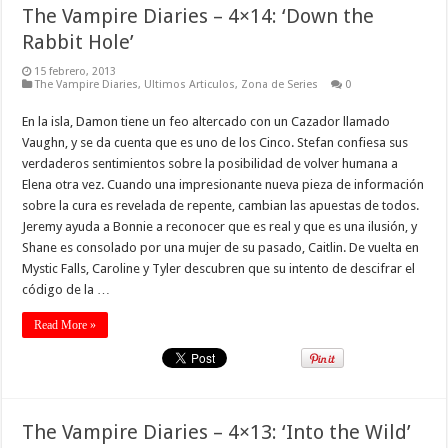
The Vampire Diaries – 4×14: ‘Down the
Rabbit Hole’
15 febrero, 2013
The Vampire Diaries
,
Ultimos Articulos
,
Zona de Series
0
En la isla, Damon tiene un feo altercado con un Cazador llamado
Vaughn, y se da cuenta que es uno de los Cinco. Stefan confiesa sus
verdaderos sentimientos sobre la posibilidad de volver humana a
Elena otra vez. Cuando una impresionante nueva pieza de información
sobre la cura es revelada de repente, cambian las apuestas de todos.
Jeremy ayuda a Bonnie a reconocer que es real y que es una ilusión, y
Shane es consolado por una mujer de su pasado, Caitlin. De vuelta en
Mystic Falls, Caroline y Tyler descubren que su intento de descifrar el
código de la …
Read More »
The Vampire Diaries – 4×13: ‘Into the Wild’