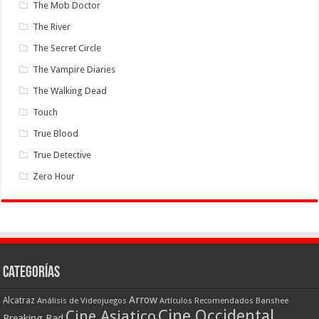
The Mob Doctor
The River
The Secret Circle
The Vampire Diaries
The Walking Dead
Touch
True Blood
True Detective
Zero Hour
Categorías
Arrow
Alcatraz
Análisis de Videojuegos
Artículos Recomendados
Banshee
Cine Occidental
Cine Asiatico
Breaking Bad