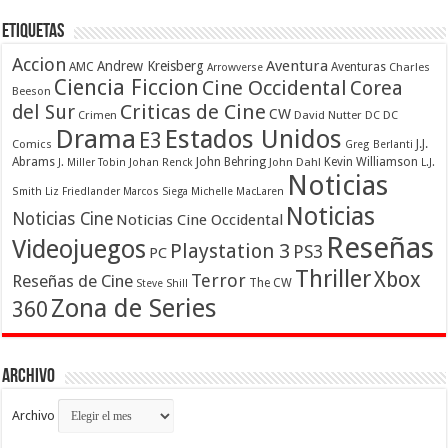
Etiquetas
Accion
Aventura
Andrew Kreisberg
AMC
Aventuras
Charles
Arrowverse
Ciencia Ficcion
Cine Occidental
Corea
Beeson
Criticas de Cine
del Sur
CW
Crimen
David Nutter
DC
DC
Drama
Estados Unidos
E3
Comics
J.J.
Greg Berlanti
Abrams
John Behring
Kevin Williamson
J. Miller Tobin
Johan Renck
John Dahl
L.J.
Noticias
Smith
Liz Friedlander
Marcos Siega
Michelle MacLaren
Noticias
Noticias Cine
Noticias Cine Occidental
Reseñas
Videojuegos
Playstation 3
PS3
PC
Thriller
Xbox
Terror
Reseñas de Cine
The CW
Steve Shill
Zona de Series
360
Archivo
Archivo