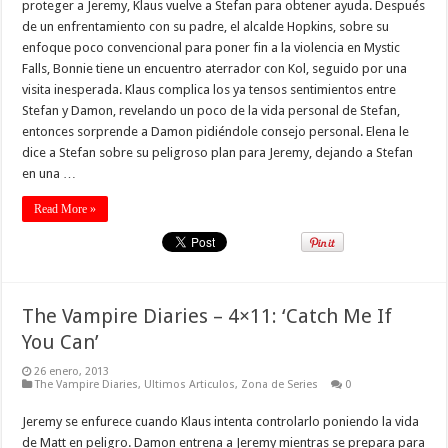
proteger a Jeremy, Klaus vuelve a Stefan para obtener ayuda. Después
de un enfrentamiento con su padre, el alcalde Hopkins, sobre su
enfoque poco convencional para poner fin a la violencia en Mystic
Falls, Bonnie tiene un encuentro aterrador con Kol, seguido por una
visita inesperada. Klaus complica los ya tensos sentimientos entre
Stefan y Damon, revelando un poco de la vida personal de Stefan,
entonces sorprende a Damon pidiéndole consejo personal. Elena le
dice a Stefan sobre su peligroso plan para Jeremy, dejando a Stefan
en una …
Read More »
The Vampire Diaries – 4×11: ‘Catch Me If
You Can’
26 enero, 2013
The Vampire Diaries
,
Ultimos Articulos
,
Zona de Series
0
Jeremy se enfurece cuando Klaus intenta controlarlo poniendo la vida
de Matt en peligro. Damon entrena a Jeremy mientras se prepara para