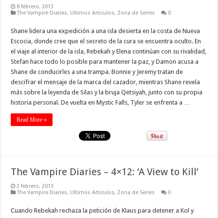
8 febrero, 2013
The Vampire Diaries
,
Ultimos Articulos
,
Zona de Series
0
Shane lidera una expedición a una isla desierta en la costa de Nueva
Escocia, donde cree que el secreto de la cura se encuentra oculto. En
el viaje al interior de la isla, Rebekah y Elena continúan con su rivalidad,
Stefan hace todo lo posible para mantener la paz, y Damon acusa a
Shane de conducirles a una trampa. Bonnie y Jeremy tratan de
descifrar el mensaje de la marca del cazador, mientras Shane revela
más sobre la leyenda de Silas y la bruja Qetsiyah, junto con su propia
historia personal. De vuelta en Mystic Falls, Tyler se enfrenta a …
Read More »
The Vampire Diaries – 4×12: ‘A View to Kill’
2 febrero, 2013
The Vampire Diaries
,
Ultimos Articulos
,
Zona de Series
0
Cuando Rebekah rechaza la petición de Klaus para detener a Kol y