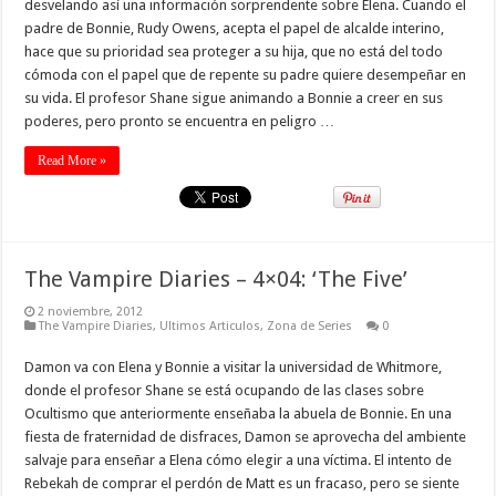
desvelando así una información sorprendente sobre Elena. Cuando el
padre de Bonnie, Rudy Owens, acepta el papel de alcalde interino,
hace que su prioridad sea proteger a su hija, que no está del todo
cómoda con el papel que de repente su padre quiere desempeñar en
su vida. El profesor Shane sigue animando a Bonnie a creer en sus
poderes, pero pronto se encuentra en peligro …
Read More »
The Vampire Diaries – 4×04: ‘The Five’
2 noviembre, 2012
The Vampire Diaries
,
Ultimos Articulos
,
Zona de Series
0
Damon va con Elena y Bonnie a visitar la universidad de Whitmore,
donde el profesor Shane se está ocupando de las clases sobre
Ocultismo que anteriormente enseñaba la abuela de Bonnie. En una
fiesta de fraternidad de disfraces, Damon se aprovecha del ambiente
salvaje para enseñar a Elena cómo elegir a una víctima. El intento de
Rebekah de comprar el perdón de Matt es un fracaso, pero se siente