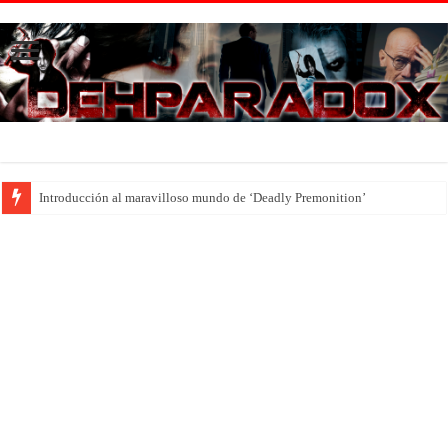
Introducción al maravilloso mundo de ‘Deadly Premonition’