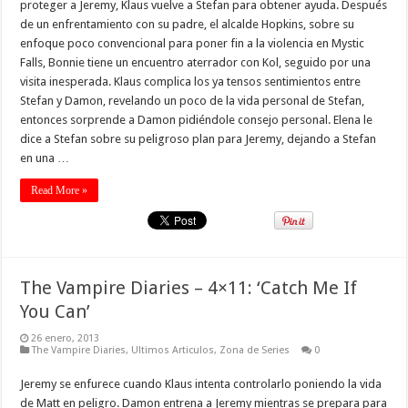
proteger a Jeremy, Klaus vuelve a Stefan para obtener ayuda. Después
de un enfrentamiento con su padre, el alcalde Hopkins, sobre su
enfoque poco convencional para poner fin a la violencia en Mystic
Falls, Bonnie tiene un encuentro aterrador con Kol, seguido por una
visita inesperada. Klaus complica los ya tensos sentimientos entre
Stefan y Damon, revelando un poco de la vida personal de Stefan,
entonces sorprende a Damon pidiéndole consejo personal. Elena le
dice a Stefan sobre su peligroso plan para Jeremy, dejando a Stefan
en una …
Read More »
The Vampire Diaries – 4×11: ‘Catch Me If
You Can’
26 enero, 2013
The Vampire Diaries
,
Ultimos Articulos
,
Zona de Series
0
Jeremy se enfurece cuando Klaus intenta controlarlo poniendo la vida
de Matt en peligro. Damon entrena a Jeremy mientras se prepara para