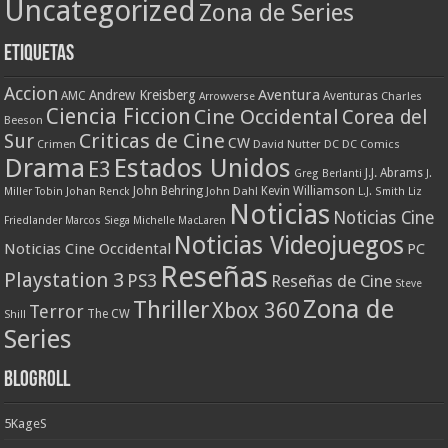
Uncategorized
Zona de Series
Etiquetas
Accion
Aventura
Andrew Kreisberg
AMC
Aventuras
Charles
Arrowverse
Ciencia Ficcion
Cine Occidental
Corea del
Beeson
Criticas de Cine
Sur
CW
Crimen
David Nutter
DC
DC Comics
Drama
Estados Unidos
E3
J.J. Abrams
Greg Berlanti
J.
John Behring
Kevin Williamson
Miller Tobin
Johan Renck
John Dahl
L.J. Smith
Liz
Noticias
Noticias Cine
Friedlander
Marcos Siega
Michelle MacLaren
Noticias Videojuegos
Noticias Cine Occidental
PC
Reseñas
Playstation 3
PS3
Reseñas de Cine
Steve
Zona de
Thriller
Xbox 360
Terror
The CW
Shill
Series
Blogroll
5KageS