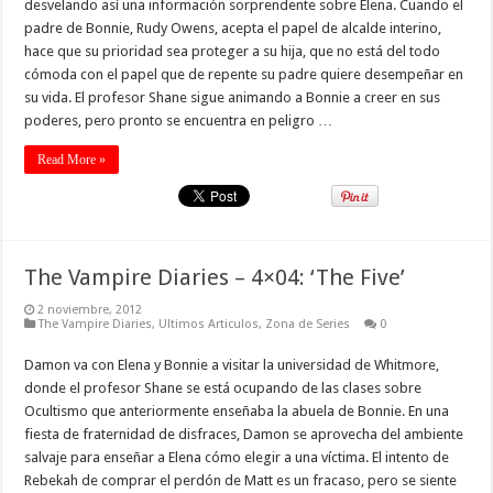
desvelando así una información sorprendente sobre Elena. Cuando el
padre de Bonnie, Rudy Owens, acepta el papel de alcalde interino,
hace que su prioridad sea proteger a su hija, que no está del todo
cómoda con el papel que de repente su padre quiere desempeñar en
su vida. El profesor Shane sigue animando a Bonnie a creer en sus
poderes, pero pronto se encuentra en peligro …
Read More »
The Vampire Diaries – 4×04: ‘The Five’
2 noviembre, 2012
The Vampire Diaries
,
Ultimos Articulos
,
Zona de Series
0
Damon va con Elena y Bonnie a visitar la universidad de Whitmore,
donde el profesor Shane se está ocupando de las clases sobre
Ocultismo que anteriormente enseñaba la abuela de Bonnie. En una
fiesta de fraternidad de disfraces, Damon se aprovecha del ambiente
salvaje para enseñar a Elena cómo elegir a una víctima. El intento de
Rebekah de comprar el perdón de Matt es un fracaso, pero se siente