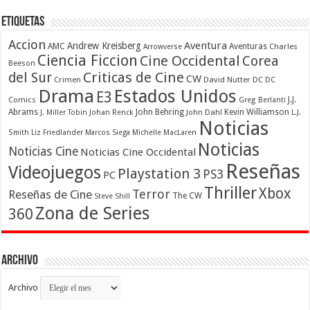
Etiquetas
Accion
Aventura
Andrew Kreisberg
AMC
Aventuras
Charles
Arrowverse
Ciencia Ficcion
Cine Occidental
Corea
Beeson
Criticas de Cine
del Sur
CW
Crimen
David Nutter
DC
DC
Drama
Estados Unidos
E3
Comics
J.J.
Greg Berlanti
Abrams
John Behring
Kevin Williamson
J. Miller Tobin
Johan Renck
John Dahl
L.J.
Noticias
Smith
Liz Friedlander
Marcos Siega
Michelle MacLaren
Noticias
Noticias Cine
Noticias Cine Occidental
Reseñas
Videojuegos
Playstation 3
PS3
PC
Thriller
Xbox
Terror
Reseñas de Cine
The CW
Steve Shill
Zona de Series
360
Archivo
Archivo