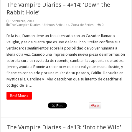
The Vampire Diaries – 4×14: ‘Down the
Rabbit Hole’
15 febrero, 2013
The Vampire Diaries
,
Ultimos Articulos
,
Zona de Series
0
En la isla, Damon tiene un feo altercado con un Cazador llamado
Vaughn, y se da cuenta que es uno de los Cinco. Stefan confiesa sus
verdaderos sentimientos sobre la posibilidad de volver humana a
Elena otra vez. Cuando una impresionante nueva pieza de información
sobre la cura es revelada de repente, cambian las apuestas de todos.
Jeremy ayuda a Bonnie a reconocer que es real y que es una ilusión, y
Shane es consolado por una mujer de su pasado, Caitlin. De vuelta en
Mystic Falls, Caroline y Tyler descubren que su intento de descifrar el
código de la …
Read More »
The Vampire Diaries – 4×13: ‘Into the Wild’