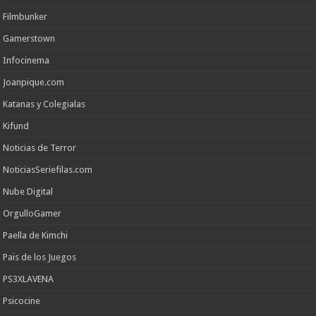
Filmbunker
Gamerstown
Infocinema
Joanpique.com
Katanas y Colegialas
Kifund
Noticias de Terror
NoticiasSeriefilas.com
Nube Digital
OrgulloGamer
Paella de Kimchi
Pais de los Juegos
PS3XLAVENA
Psicocine