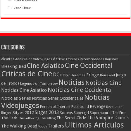
Zero Hour
Categorías
Arrow
Alcatraz
Análisis de Videojuegos
Artículos Recomendados
Banshee
Cine Occidental
Cine Asiatico
Breaking Bad
Criticas de Cine
DC
Fringe
Juego
Dexter
Doramas
Homeland
Noticias
Noticias Cine
de Tronos
Legends of Tomorrow
Noticias Cine Occidental
Noticias Cine Asiatico
Noticias
Noticias Series
Noticias Series Occidentales
Videojuegos
Revenge
Person of Interest
Publicidad
Revolution
Sitges 2013
Sitges 2012
Ringer
Supergirl
Supernatural
Sorteos
The Firm
The Vampire Diaries
The Secret Circle
The Flash
The Following
The Killing
Ultimos Articulos
Trailers
The Walking Dead
Touch