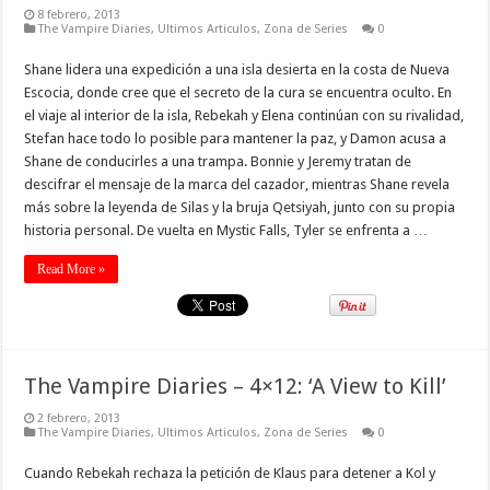
8 febrero, 2013
The Vampire Diaries
,
Ultimos Articulos
,
Zona de Series
0
Shane lidera una expedición a una isla desierta en la costa de Nueva
Escocia, donde cree que el secreto de la cura se encuentra oculto. En
el viaje al interior de la isla, Rebekah y Elena continúan con su rivalidad,
Stefan hace todo lo posible para mantener la paz, y Damon acusa a
Shane de conducirles a una trampa. Bonnie y Jeremy tratan de
descifrar el mensaje de la marca del cazador, mientras Shane revela
más sobre la leyenda de Silas y la bruja Qetsiyah, junto con su propia
historia personal. De vuelta en Mystic Falls, Tyler se enfrenta a …
Read More »
The Vampire Diaries – 4×12: ‘A View to Kill’
2 febrero, 2013
The Vampire Diaries
,
Ultimos Articulos
,
Zona de Series
0
Cuando Rebekah rechaza la petición de Klaus para detener a Kol y