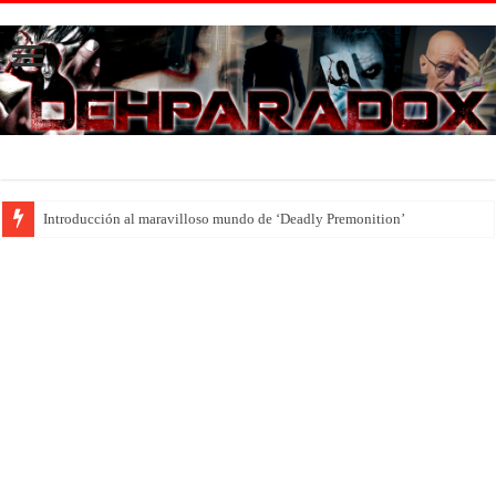
Introducción al maravilloso mundo de ‘Deadly Premonition’