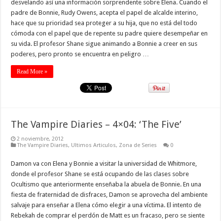
desvelando así una información sorprendente sobre Elena. Cuando el
padre de Bonnie, Rudy Owens, acepta el papel de alcalde interino,
hace que su prioridad sea proteger a su hija, que no está del todo
cómoda con el papel que de repente su padre quiere desempeñar en
su vida. El profesor Shane sigue animando a Bonnie a creer en sus
poderes, pero pronto se encuentra en peligro …
Read More »
The Vampire Diaries – 4×04: ‘The Five’
2 noviembre, 2012
The Vampire Diaries
,
Ultimos Articulos
,
Zona de Series
0
Damon va con Elena y Bonnie a visitar la universidad de Whitmore,
donde el profesor Shane se está ocupando de las clases sobre
Ocultismo que anteriormente enseñaba la abuela de Bonnie. En una
fiesta de fraternidad de disfraces, Damon se aprovecha del ambiente
salvaje para enseñar a Elena cómo elegir a una víctima. El intento de
Rebekah de comprar el perdón de Matt es un fracaso, pero se siente