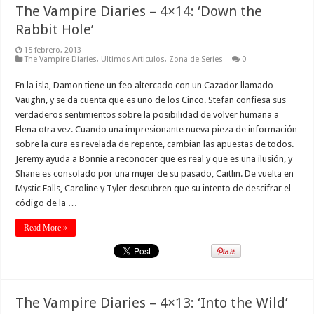
The Vampire Diaries – 4×14: ‘Down the
Rabbit Hole’
15 febrero, 2013
The Vampire Diaries
,
Ultimos Articulos
,
Zona de Series
0
En la isla, Damon tiene un feo altercado con un Cazador llamado
Vaughn, y se da cuenta que es uno de los Cinco. Stefan confiesa sus
verdaderos sentimientos sobre la posibilidad de volver humana a
Elena otra vez. Cuando una impresionante nueva pieza de información
sobre la cura es revelada de repente, cambian las apuestas de todos.
Jeremy ayuda a Bonnie a reconocer que es real y que es una ilusión, y
Shane es consolado por una mujer de su pasado, Caitlin. De vuelta en
Mystic Falls, Caroline y Tyler descubren que su intento de descifrar el
código de la …
Read More »
The Vampire Diaries – 4×13: ‘Into the Wild’