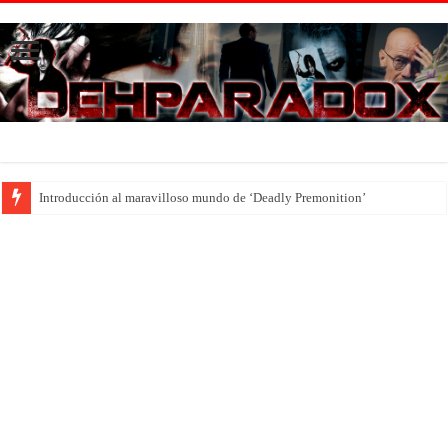
Introducción al maravilloso mundo de ‘Deadly Premonition’