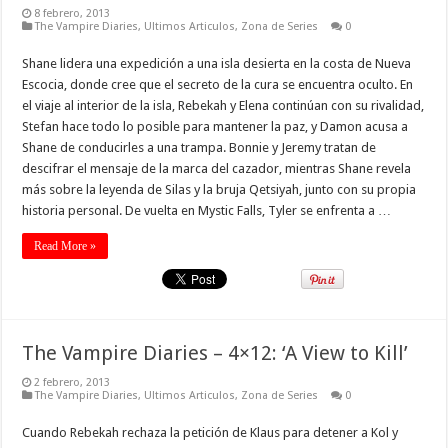
8 febrero, 2013
The Vampire Diaries
,
Ultimos Articulos
,
Zona de Series
0
Shane lidera una expedición a una isla desierta en la costa de Nueva
Escocia, donde cree que el secreto de la cura se encuentra oculto. En
el viaje al interior de la isla, Rebekah y Elena continúan con su rivalidad,
Stefan hace todo lo posible para mantener la paz, y Damon acusa a
Shane de conducirles a una trampa. Bonnie y Jeremy tratan de
descifrar el mensaje de la marca del cazador, mientras Shane revela
más sobre la leyenda de Silas y la bruja Qetsiyah, junto con su propia
historia personal. De vuelta en Mystic Falls, Tyler se enfrenta a …
Read More »
The Vampire Diaries – 4×12: ‘A View to Kill’
2 febrero, 2013
The Vampire Diaries
,
Ultimos Articulos
,
Zona de Series
0
Cuando Rebekah rechaza la petición de Klaus para detener a Kol y