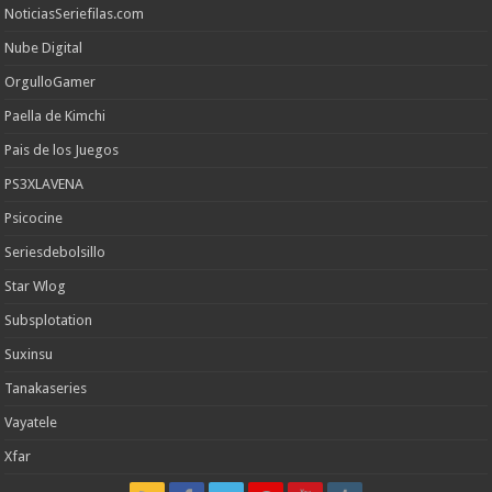
NoticiasSeriefilas.com
Nube Digital
OrgulloGamer
Paella de Kimchi
Pais de los Juegos
PS3XLAVENA
Psicocine
Seriesdebolsillo
Star Wlog
Subsplotation
Suxinsu
Tanakaseries
Vayatele
Xfar