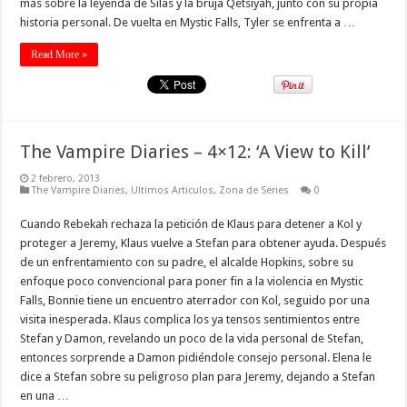
más sobre la leyenda de Silas y la bruja Qetsiyah, junto con su propia
historia personal. De vuelta en Mystic Falls, Tyler se enfrenta a …
Read More »
The Vampire Diaries – 4×12: ‘A View to Kill’
2 febrero, 2013
The Vampire Diaries
,
Ultimos Articulos
,
Zona de Series
0
Cuando Rebekah rechaza la petición de Klaus para detener a Kol y
proteger a Jeremy, Klaus vuelve a Stefan para obtener ayuda. Después
de un enfrentamiento con su padre, el alcalde Hopkins, sobre su
enfoque poco convencional para poner fin a la violencia en Mystic
Falls, Bonnie tiene un encuentro aterrador con Kol, seguido por una
visita inesperada. Klaus complica los ya tensos sentimientos entre
Stefan y Damon, revelando un poco de la vida personal de Stefan,
entonces sorprende a Damon pidiéndole consejo personal. Elena le
dice a Stefan sobre su peligroso plan para Jeremy, dejando a Stefan
en una …