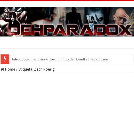
Introducción al maravilloso mundo de ‘Deadly Premonition’
Home
/
Etiqueta:
Zach Roerig