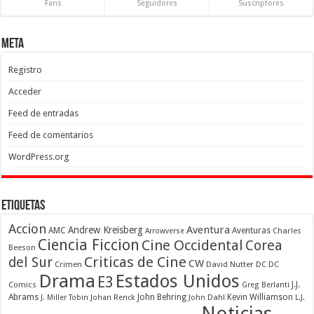
Fans
Seguidores
Suscriptores
Meta
Registro
Acceder
Feed de entradas
Feed de comentarios
WordPress.org
Etiquetas
Accion
Aventura
Andrew Kreisberg
AMC
Aventuras
Charles
Arrowverse
Ciencia Ficcion
Cine Occidental
Corea
Beeson
Criticas de Cine
del Sur
CW
Crimen
David Nutter
DC
DC
Drama
Estados Unidos
E3
Comics
J.J.
Greg Berlanti
Abrams
John Behring
Kevin Williamson
J. Miller Tobin
Johan Renck
John Dahl
L.J.
Noticias