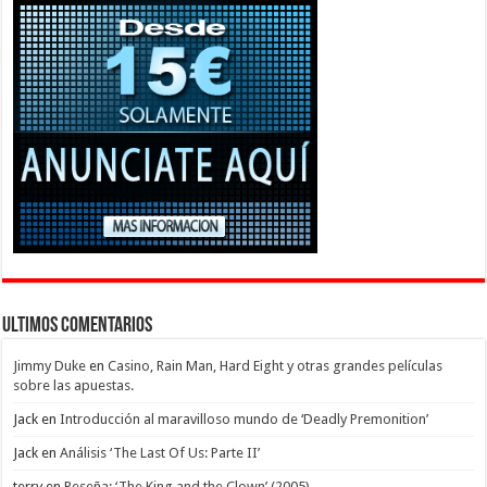
Ultimos Comentarios
Jimmy Duke
en
Casino, Rain Man, Hard Eight y otras grandes películas
sobre las apuestas.
Jack
en
Introducción al maravilloso mundo de ‘Deadly Premonition’
Jack
en
Análisis ‘The Last Of Us: Parte II’
terry
en
Reseña: ‘The King and the Clown’ (2005)