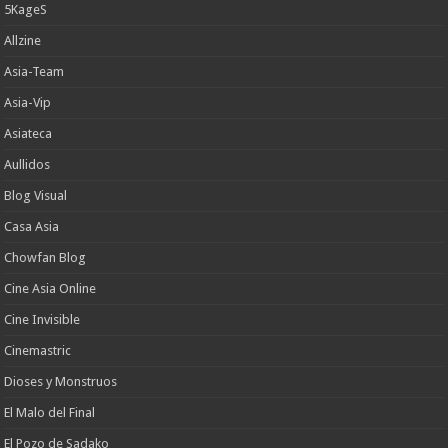
5KageS
Allzine
Asia-Team
Asia-Vip
Asiateca
Aullidos
Blog Visual
Casa Asia
Chowfan Blog
Cine Asia Online
Cine Invisible
Cinemastric
Dioses y Monstruos
El Malo del Final
El Pozo de Sadako