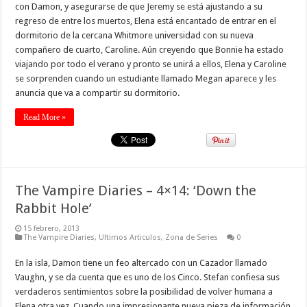
con Damon, y asegurarse de que Jeremy se está ajustando a su
regreso de entre los muertos, Elena está encantado de entrar en el
dormitorio de la cercana Whitmore universidad con su nueva
compañero de cuarto, Caroline. Aún creyendo que Bonnie ha estado
viajando por todo el verano y pronto se unirá a ellos, Elena y Caroline
se sorprenden cuando un estudiante llamado Megan aparece y les
anuncia que va a compartir su dormitorio.
Read More »
The Vampire Diaries – 4×14: ‘Down the
Rabbit Hole’
15 febrero, 2013
The Vampire Diaries
,
Ultimos Articulos
,
Zona de Series
0
En la isla, Damon tiene un feo altercado con un Cazador llamado
Vaughn, y se da cuenta que es uno de los Cinco. Stefan confiesa sus
verdaderos sentimientos sobre la posibilidad de volver humana a
Elena otra vez. Cuando una impresionante nueva pieza de información