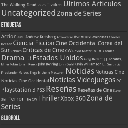
Ultimos Articulos
Trailers
The Walking Dead
Touch
Uncategorized
Zona de Series
Etiquetas
Accion
Aventura
Andrew Kreisberg
AMC
Aventuras
Charles
Arrowverse
Ciencia Ficcion
Cine Occidental
Corea del
Beeson
Criticas de Cine
Sur
CW
Crimen
David Nutter
DC
DC Comics
Drama
Estados Unidos
E3
J.J. Abrams
Greg Berlanti
J.
John Behring
Kevin Williamson
Miller Tobin
Johan Renck
John Dahl
L.J. Smith
Liz
Noticias
Noticias Cine
Friedlander
Marcos Siega
Michelle MacLaren
Noticias Videojuegos
Noticias Cine Occidental
PC
Reseñas
Playstation 3
PS3
Reseñas de Cine
Steve
Zona de
Thriller
Xbox 360
Terror
The CW
Shill
Series
Blogroll