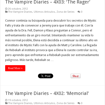
The Vampire Diaries – 4X03: ‘The Rager’
26 octubre, 2012
The Vampire Diaries
,
Ultimos Articulos
,
Zona de Series
0
Connor continúa su búsqueda para descubrir los secretos de Mystic
Falls y trata de convencer a Jeremy para que trabaje con él. Con la
ayuda de la Dra. Fell, Damon y Klaus preguntan a Connor, pero el
enfrentamiento da un giro mortal. Intentando mantener su vida lo
más normal posible, Elena está decidida a continuar su último año en
el instituto de Mystic Falls con la ayuda de Matt y Caroline. La llegada
de Rebekah al instituto provoca que a Elena le cueste controlar su ira,
pero aprende que enfrentarse a Rebekah puede ser extremadamente
peligroso. Más tarde, Rebekah se …
Read More »
The Vampire Diaries – 4X02: ‘Memorial’
19 octubre, 2012
The Vampire Diaries
,
Ultimos Articulos
,
Zona de Series
0