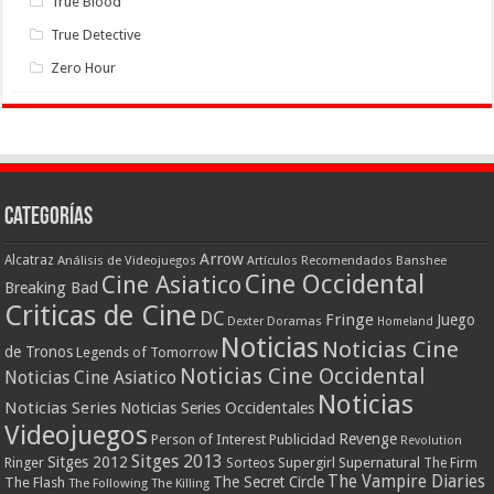
True Blood
True Detective
Zero Hour
Categorías
Arrow
Alcatraz
Análisis de Videojuegos
Artículos Recomendados
Banshee
Cine Occidental
Cine Asiatico
Breaking Bad
Criticas de Cine
DC
Fringe
Juego
Dexter
Doramas
Homeland
Noticias
Noticias Cine
de Tronos
Legends of Tomorrow
Noticias Cine Occidental
Noticias Cine Asiatico
Noticias
Noticias Series
Noticias Series Occidentales
Videojuegos
Revenge
Person of Interest
Publicidad
Revolution
Sitges 2013
Sitges 2012
Ringer
Supergirl
Supernatural
Sorteos
The Firm
The Vampire Diaries
The Secret Circle
The Flash
The Following
The Killing