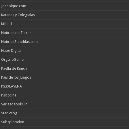
Joanpique.com
Katanas y Colegialas
Kifund
Noticias de Terror
NoticiasSeriefilas.com
Nube Digital
OrgulloGamer
Paella de Kimchi
Pais de los Juegos
PS3XLAVENA
Psicocine
Seriesdebolsillo
Star Wlog
Subsplotation