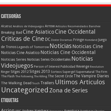
Categorías
Arrow
Alcatraz
Análisis de Videojuegos
Artículos Recomendados
Banshee
Cine Occidental
Cine Asiatico
Breaking Bad
Criticas de Cine
DC
Fringe
Juego
Dexter
Doramas
Homeland
Noticias
Noticias Cine
de Tronos
Legends of Tomorrow
Noticias Cine Occidental
Noticias Cine Asiatico
Noticias
Noticias Series
Noticias Series Occidentales
Videojuegos
Revenge
Person of Interest
Publicidad
Revolution
Sitges 2013
Sitges 2012
Ringer
Supergirl
Supernatural
Sorteos
The Firm
The Vampire Diaries
The Secret Circle
The Flash
The Following
The Killing
Ultimos Articulos
Trailers
The Walking Dead
Touch
Uncategorized
Zona de Series
Etiquetas
Accion
Aventura
Andrew Kreisberg
AMC
Aventuras
Charles