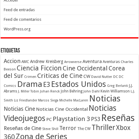
Acceder
Feed de entradas
Feed de comentarios
WordPress.org
Etiquetas
Accion
Aventura
Andrew Kreisberg
AMC
Aventuras
Charles
Arrowverse
Ciencia Ficcion
Cine Occidental
Corea
Beeson
Criticas de Cine
del Sur
CW
Crimen
David Nutter
DC
DC
Drama
Estados Unidos
E3
Comics
J.J.
Greg Berlanti
Abrams
John Behring
Kevin Williamson
J. Miller Tobin
Johan Renck
John Dahl
L.J.
Noticias
Smith
Liz Friedlander
Marcos Siega
Michelle MacLaren
Noticias
Noticias Cine
Noticias Cine Occidental
Reseñas
Videojuegos
Playstation 3
PS3
PC
Thriller
Xbox
Terror
Reseñas de Cine
The CW
Steve Shill
Zona de Series
360