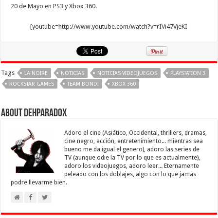
20 de Mayo en PS3 y Xbox 360.
[youtube=http://www.youtube.com/watch?v=rIVi47VjeKI
Tags
LA NOIRE
NOTICIAS
NOTICIAS VIDEOJUEGOS
PLAYSTATION 3
ROCKSTAR GAMES
TEAM BONDI
XBOX 360
About Dehparadox
Adoro el cine (Asiático, Occidental, thrillers, dramas,
cine negro, acción, entretenimiento... mientras sea
bueno me da igual el genero), adoro las series de
TV (aunque odie la TV por lo que es actualmente),
adoro los videojuegos, adoro leer... Eternamente
peleado con los doblajes, algo con lo que jamas
podre llevarme bien.