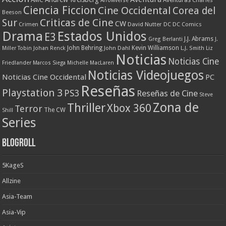
Arrowverse
Ciencia Ficcion
Cine Occidental
Corea del
Beeson
Criticas de Cine
Sur
CW
Crimen
David Nutter
DC
DC Comics
Drama
Estados Unidos
E3
J.J. Abrams
Greg Berlanti
J.
John Behring
Kevin Williamson
Miller Tobin
Johan Renck
John Dahl
L.J. Smith
Liz
Noticias
Noticias Cine
Friedlander
Marcos Siega
Michelle MacLaren
Noticias Videojuegos
Noticias Cine Occidental
PC
Reseñas
Playstation 3
PS3
Reseñas de Cine
Steve
Zona de
Thriller
Xbox 360
Terror
The CW
Shill
Series
Blogroll
5KageS
Allzine
Asia-Team
Asia-Vip