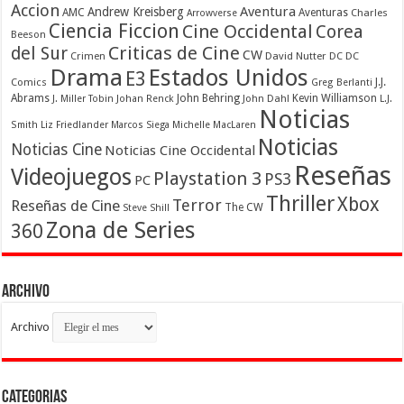
Accion
Aventura
Andrew Kreisberg
AMC
Aventuras
Charles
Arrowverse
Ciencia Ficcion
Cine Occidental
Corea
Beeson
Criticas de Cine
del Sur
CW
Crimen
David Nutter
DC
DC
Drama
Estados Unidos
E3
Comics
J.J.
Greg Berlanti
Abrams
John Behring
Kevin Williamson
J. Miller Tobin
Johan Renck
John Dahl
L.J.
Noticias
Smith
Liz Friedlander
Marcos Siega
Michelle MacLaren
Noticias
Noticias Cine
Noticias Cine Occidental
Reseñas
Videojuegos
Playstation 3
PS3
PC
Thriller
Xbox
Terror
Reseñas de Cine
The CW
Steve Shill
Zona de Series
360
Archivo
Archivo
Categorias