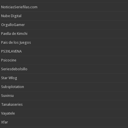
NoticiasSeriefilas.com
Nube Digital
OrgulloGamer
Paella de Kimchi
Pais de los Juegos
PS3XLAVENA
Psicocine
Seriesdebolsillo
Star Wlog
Subsplotation
Suxinsu
Tanakaseries
Vayatele
Xfar