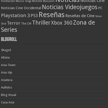
Noticias Cine
Friedlander
Marcos Siega
Michelle MacLaren
Noticias Videojuegos
Noticias Cine Occidental
PC
Reseñas
Playstation 3
PS3
Reseñas de Cine
Steve
Zona de
Thriller
Xbox 360
Terror
The CW
Shill
Series
Blogroll
5KageS
Allzine
Asia-Team
Asia-Vip
Asiateca
Aullidos
Blog Visual
Casa Asia