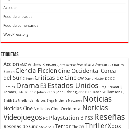
Acceder
Feed de entradas
Feed de comentarios
WordPress.org
Etiquetas
Accion
Aventura
Andrew Kreisberg
AMC
Aventuras
Charles
Arrowverse
Ciencia Ficcion
Cine Occidental
Corea
Beeson
Criticas de Cine
del Sur
CW
Crimen
David Nutter
DC
DC
Drama
Estados Unidos
E3
Comics
J.J.
Greg Berlanti
Abrams
John Behring
Kevin Williamson
J. Miller Tobin
Johan Renck
John Dahl
L.J.
Noticias
Smith
Liz Friedlander
Marcos Siega
Michelle MacLaren
Noticias
Noticias Cine
Noticias Cine Occidental
Reseñas
Videojuegos
Playstation 3
PS3
PC
Thriller
Xbox
Terror
Reseñas de Cine
The CW
Steve Shill