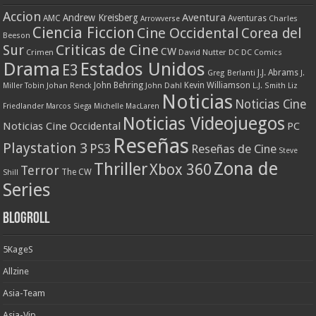
Accion
Aventura
Andrew Kreisberg
AMC
Aventuras
Charles
Arrowverse
Ciencia Ficcion
Cine Occidental
Corea del
Beeson
Criticas de Cine
Sur
CW
Crimen
David Nutter
DC
DC Comics
Drama
Estados Unidos
E3
J.J. Abrams
Greg Berlanti
J.
John Behring
Kevin Williamson
Miller Tobin
Johan Renck
John Dahl
L.J. Smith
Liz
Noticias
Noticias Cine
Friedlander
Marcos Siega
Michelle MacLaren
Noticias Videojuegos
Noticias Cine Occidental
PC
Reseñas
Playstation 3
PS3
Reseñas de Cine
Steve
Zona de
Thriller
Xbox 360
Terror
The CW
Shill
Series
Blogroll
5KageS
Allzine
Asia-Team
Asia-Vip