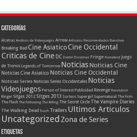
Categorías
Arrow
Alcatraz
Análisis de Videojuegos
Artículos Recomendados
Banshee
Cine Occidental
Cine Asiatico
Breaking Bad
Criticas de Cine
DC
Fringe
Juego
Dexter
Doramas
Homeland
Noticias
Noticias Cine
de Tronos
Legends of Tomorrow
Noticias Cine Occidental
Noticias Cine Asiatico
Noticias
Noticias Series
Noticias Series Occidentales
Videojuegos
Revenge
Person of Interest
Publicidad
Revolution
Sitges 2013
Sitges 2012
Ringer
Supergirl
Supernatural
Sorteos
The Firm
The Vampire Diaries
The Secret Circle
The Flash
The Following
The Killing
Ultimos Articulos
Trailers
The Walking Dead
Touch
Uncategorized
Zona de Series
Etiquetas