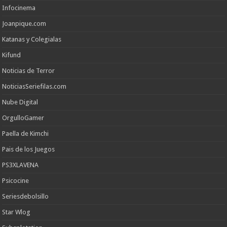
Infocinema
Joanpique.com
Katanas y Colegialas
Kifund
Noticias de Terror
NoticiasSeriefilas.com
Nube Digital
OrgulloGamer
Paella de Kimchi
Pais de los Juegos
PS3XLAVENA
Psicocine
Seriesdebolsillo
Star Wlog