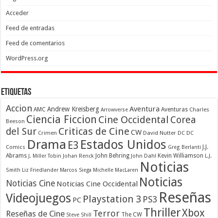
Acceder
Feed de entradas
Feed de comentarios
WordPress.org
Etiquetas
Accion
Aventura
Andrew Kreisberg
AMC
Aventuras
Charles
Arrowverse
Ciencia Ficcion
Cine Occidental
Corea
Beeson
Criticas de Cine
del Sur
CW
Crimen
David Nutter
DC
DC
Drama
Estados Unidos
E3
Comics
J.J.
Greg Berlanti
Abrams
John Behring
Kevin Williamson
J. Miller Tobin
Johan Renck
John Dahl
L.J.
Noticias
Smith
Liz Friedlander
Marcos Siega
Michelle MacLaren
Noticias
Noticias Cine
Noticias Cine Occidental
Reseñas
Videojuegos
Playstation 3
PS3
PC
Thriller
Xbox
Terror
Reseñas de Cine
The CW
Steve Shill