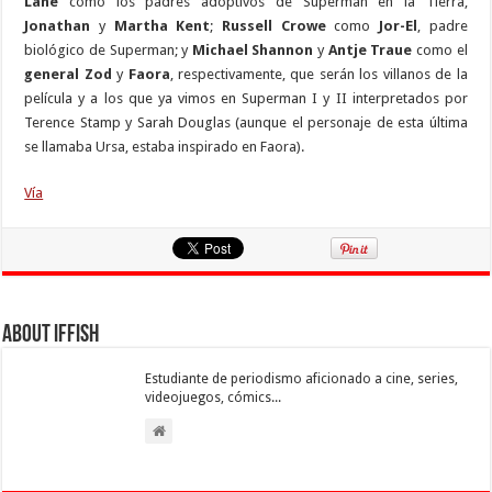
Lane
como los padres adoptivos de Superman en la Tierra,
Jonathan
y
Martha Kent
;
Russell Crowe
como
Jor-El
, padre
biológico de Superman; y
Michael Shannon
y
Antje Traue
como el
general Zod
y
Faora
, respectivamente, que serán los villanos de la
película y a los que ya vimos en Superman I y II interpretados por
Terence Stamp y Sarah Douglas (aunque el personaje de esta última
se llamaba Ursa, estaba inspirado en Faora).
Vía
About Iffish
Estudiante de periodismo aficionado a cine, series,
videojuegos, cómics...