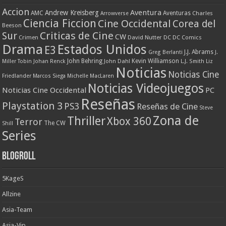
Accion
Aventura
Andrew Kreisberg
AMC
Aventuras
Charles
Arrowverse
Ciencia Ficcion
Cine Occidental
Corea del
Beeson
Criticas de Cine
Sur
CW
Crimen
David Nutter
DC
DC Comics
Drama
Estados Unidos
E3
J.J. Abrams
Greg Berlanti
J.
John Behring
Kevin Williamson
Miller Tobin
Johan Renck
John Dahl
L.J. Smith
Liz
Noticias
Noticias Cine
Friedlander
Marcos Siega
Michelle MacLaren
Noticias Videojuegos
Noticias Cine Occidental
PC
Reseñas
Playstation 3
PS3
Reseñas de Cine
Steve
Zona de
Thriller
Xbox 360
Terror
The CW
Shill
Series
Blogroll
5KageS
Allzine
Asia-Team
Asia-Vip