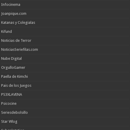
Infocinema
Joanpique.com
Katanas y Colegialas
Kifund
Noticias de Terror
NoticiasSeriefilas.com
Nube Digital
OrgulloGamer
Paella de Kimchi
Pais de los Juegos
PS3XLAVENA
Psicocine
Seriesdebolsillo
Star Wlog