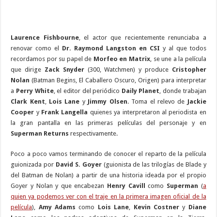
Laurence Fishbourne
, el actor que recientemente renunciaba a
renovar como el
Dr. Raymond Langston en CSI
y al que todos
recordamos por su papel de
Morfeo en Matrix
, se une a la película
que dirige
Zack Snyder
(300, Watchmen) y produce
Cristopher
Nolan
(Batman Begins, El Caballero Oscuro, Origen) para interpretar
a
Perry White
, el editor del periódico
Daily Planet
, donde trabajan
Clark Kent
,
Lois Lane
y
Jimmy Olsen
. Toma el relevo de
Jackie
Cooper
y
Frank Langella
quienes ya interpretaron al periodista en
la gran pantalla en las primeras películas del personaje y en
Superman Returns
respectivamente.
Poco a poco vamos terminando de conocer el reparto de la película
guionizada por
David S. Goyer
(guionista de las trilogías de Blade y
del Batman de Nolan) a partir de una historia ideada por el propio
Goyer y Nolan y que encabezan
Henry Cavill
como
Superman
(
a
quien ya podemos ver con el traje en la primera imagen oficial de la
película
),
Amy Adams
como
Lois Lane
,
Kevin Costner
y
Diane