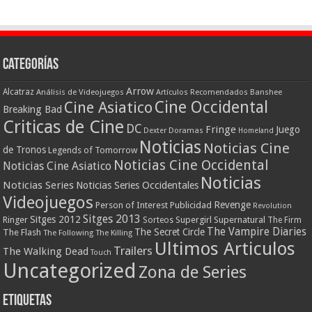
Categorías
Arrow
Alcatraz
Análisis de Videojuegos
Artículos Recomendados
Banshee
Cine Occidental
Cine Asiatico
Breaking Bad
Criticas de Cine
DC
Fringe
Juego
Dexter
Doramas
Homeland
Noticias
Noticias Cine
de Tronos
Legends of Tomorrow
Noticias Cine Occidental
Noticias Cine Asiatico
Noticias
Noticias Series
Noticias Series Occidentales
Videojuegos
Revenge
Person of Interest
Publicidad
Revolution
Sitges 2013
Sitges 2012
Ringer
Supergirl
Supernatural
Sorteos
The Firm
The Vampire Diaries
The Secret Circle
The Flash
The Following
The Killing
Ultimos Articulos
Trailers
The Walking Dead
Touch
Uncategorized
Zona de Series
Etiquetas