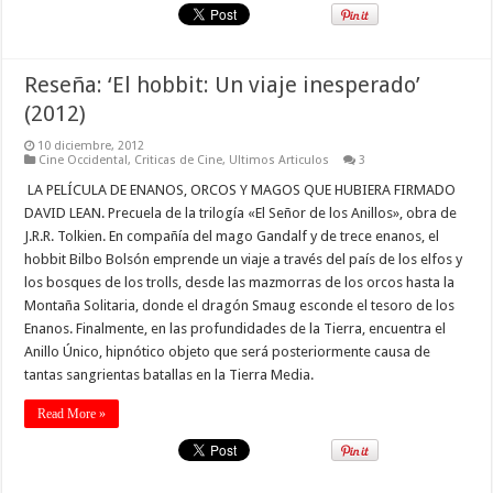
Reseña: ‘El hobbit: Un viaje inesperado’
(2012)
10 diciembre, 2012
Cine Occidental
,
Criticas de Cine
,
Ultimos Articulos
3
LA PELÍCULA DE ENANOS, ORCOS Y MAGOS QUE HUBIERA FIRMADO
DAVID LEAN. Precuela de la trilogía «El Señor de los Anillos», obra de
J.R.R. Tolkien. En compañía del mago Gandalf y de trece enanos, el
hobbit Bilbo Bolsón emprende un viaje a través del país de los elfos y
los bosques de los trolls, desde las mazmorras de los orcos hasta la
Montaña Solitaria, donde el dragón Smaug esconde el tesoro de los
Enanos. Finalmente, en las profundidades de la Tierra, encuentra el
Anillo Único, hipnótico objeto que será posteriormente causa de
tantas sangrientas batallas en la Tierra Media.
Read More »