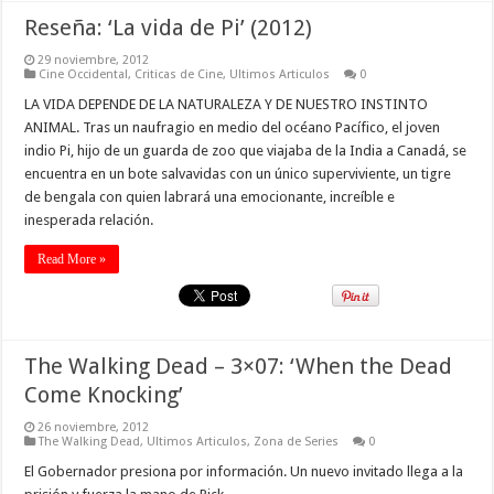
Reseña: ‘La vida de Pi’ (2012)
29 noviembre, 2012
Cine Occidental
,
Criticas de Cine
,
Ultimos Articulos
0
LA VIDA DEPENDE DE LA NATURALEZA Y DE NUESTRO INSTINTO
ANIMAL. Tras un naufragio en medio del océano Pacífico, el joven
indio Pi, hijo de un guarda de zoo que viajaba de la India a Canadá, se
encuentra en un bote salvavidas con un único superviviente, un tigre
de bengala con quien labrará una emocionante, increíble e
inesperada relación.
Read More »
The Walking Dead – 3×07: ‘When the Dead
Come Knocking’
26 noviembre, 2012
The Walking Dead
,
Ultimos Articulos
,
Zona de Series
0
El Gobernador presiona por información. Un nuevo invitado llega a la