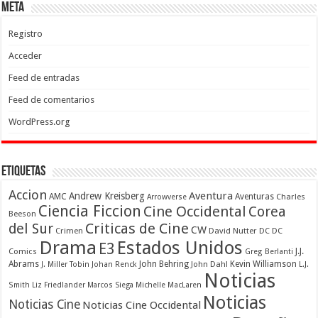
Meta
Registro
Acceder
Feed de entradas
Feed de comentarios
WordPress.org
Etiquetas
Accion
Aventura
Andrew Kreisberg
AMC
Aventuras
Charles
Arrowverse
Ciencia Ficcion
Cine Occidental
Corea
Beeson
Criticas de Cine
del Sur
CW
Crimen
David Nutter
DC
DC
Drama
Estados Unidos
E3
Comics
J.J.
Greg Berlanti
Abrams
John Behring
Kevin Williamson
J. Miller Tobin
Johan Renck
John Dahl
L.J.
Noticias
Smith
Liz Friedlander
Marcos Siega
Michelle MacLaren
Noticias
Noticias Cine
Noticias Cine Occidental