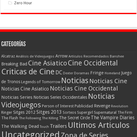
Zero Hour
Categorías
Arrow
Alcatraz
Análisis de Videojuegos
Artículos Recomendados
Banshee
Cine Occidental
Cine Asiatico
Breaking Bad
Criticas de Cine
DC
Fringe
Juego
Dexter
Doramas
Homeland
Noticias
Noticias Cine
de Tronos
Legends of Tomorrow
Noticias Cine Occidental
Noticias Cine Asiatico
Noticias
Noticias Series
Noticias Series Occidentales
Videojuegos
Revenge
Person of Interest
Publicidad
Revolution
Sitges 2013
Sitges 2012
Ringer
Supergirl
Supernatural
Sorteos
The Firm
The Vampire Diaries
The Secret Circle
The Flash
The Following
The Killing
Ultimos Articulos
Trailers
The Walking Dead
Touch
Uncategorized
Zona de Series