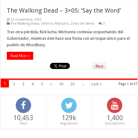
The Walking Dead – 3×05: ‘Say the Word’
12 noviembre, 2012
The Walking Dead
,
Ultimos Articulos
,
Zona de Series
3
Tras otra pérdida, Rick lucha. Michonne continúa sospechando del
Gobernador, mientras éste hace una fiesta con un toque único para el
pueblo de Woodbury.
Read More »
1
2
3
4
5
»
10
20
...
Last »
Page 1 of 27
10,453
129k
1,400
Fans
Seguidores
Suscriptores