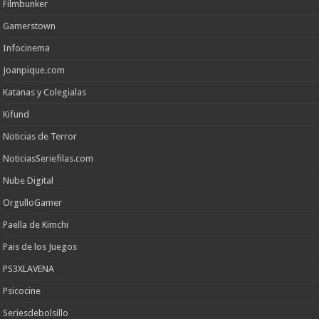
Filmbunker
Gamerstown
Infocinema
Joanpique.com
Katanas y Colegialas
Kifund
Noticias de Terror
NoticiasSeriefilas.com
Nube Digital
OrgulloGamer
Paella de Kimchi
Pais de los Juegos
PS3XLAVENA
Psicocine
Seriesdebolsillo