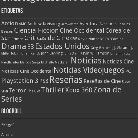
Etiquetas
Accion
Aventura
Andrew Kreisberg
AMC
Aventuras
Charles
Arrowverse
Ciencia Ficcion
Cine Occidental
Corea del
Beeson
Criticas de Cine
Sur
CW
Crimen
David Nutter
DC
DC Comics
Drama
Estados Unidos
E3
J.J. Abrams
Greg Berlanti
J.
John Behring
Kevin Williamson
Miller Tobin
Johan Renck
John Dahl
L.J. Smith
Liz
Noticias
Noticias Cine
Friedlander
Marcos Siega
Michelle MacLaren
Noticias Videojuegos
Noticias Cine Occidental
PC
Reseñas
Playstation 3
PS3
Reseñas de Cine
Steve
Zona de
Thriller
Xbox 360
Terror
The CW
Shill
Series
Blogroll
5KageS
Allzine