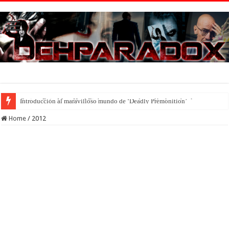
Introducción al maravilloso mundo de ‘Deadly Premonition’
Home
/
2012