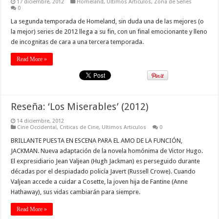
17 diciembre, 2012
Homeland
,
Ultimos Articulos
,
Zona de Series
0
La segunda temporada de Homeland, sin duda una de las mejores (o
la mejor) series de 2012 llega a su fin, con un final emocionante y lleno
de incognitas de cara a una tercera temporada.
Read More »
Reseña: ‘Los Miserables’ (2012)
14 diciembre, 2012
Cine Occidental
,
Criticas de Cine
,
Ultimos Articulos
0
BRILLANTE PUESTA EN ESCENA PARA EL AMO DE LA FUNCIÓN,
JACKMAN. Nueva adaptación de la novela homónima de Victor Hugo.
El expresidiario Jean Valjean (Hugh Jackman) es perseguido durante
décadas por el despiadado policía Javert (Russell Crowe). Cuando
Valjean accede a cuidar a Cosette, la joven hija de Fantine (Anne
Hathaway), sus vidas cambiarán para siempre.
Read More »