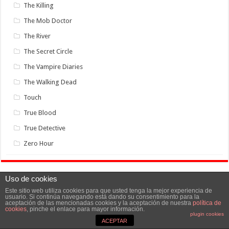
The Killing
The Mob Doctor
The River
The Secret Circle
The Vampire Diaries
The Walking Dead
Touch
True Blood
True Detective
Zero Hour
Uso de cookies
Este sitio web utiliza cookies para que usted tenga la mejor experiencia de
usuario. Si continúa navegando está dando su consentimiento para la
aceptación de las mencionadas cookies y la aceptación de nuestra
política de
cookies
, pinche el enlace para mayor información.
Categorías
plugin cookies
ACEPTAR