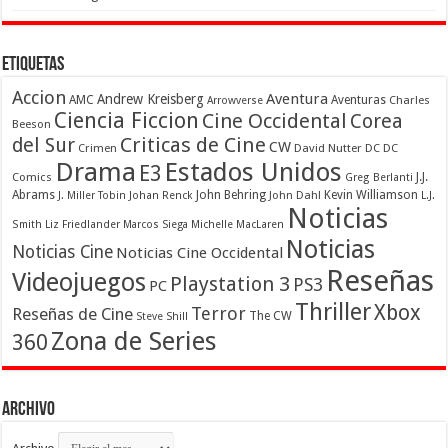
Etiquetas
Accion
Aventura
Andrew Kreisberg
AMC
Aventuras
Charles
Arrowverse
Ciencia Ficcion
Cine Occidental
Corea
Beeson
Criticas de Cine
del Sur
CW
Crimen
David Nutter
DC
DC
Drama
Estados Unidos
E3
Comics
J.J.
Greg Berlanti
Abrams
John Behring
Kevin Williamson
J. Miller Tobin
Johan Renck
John Dahl
L.J.
Noticias
Smith
Liz Friedlander
Marcos Siega
Michelle MacLaren
Noticias
Noticias Cine
Noticias Cine Occidental
Reseñas
Videojuegos
Playstation 3
PS3
PC
Thriller
Xbox
Terror
Reseñas de Cine
The CW
Steve Shill
Zona de Series
360
Archivo