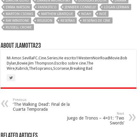
DAKOTA GOYO
DARREN ARONOFSKY
DOUGLAS BOOTH
DRAMA
EMMA WATSON
FANTASTICO
JENNIFER CONNELLY
LOGAN LERMAN
MARTON CSOKAS
MATTHEW LIBATIQUE
NOAH
NOÉ
RAY WINSTONE
RELIGION
RESEÑAS
RESEÑAS DE CINE
RUSSELL CROWE
About jlamotta23
Mi Amor.SevillaFC.Cine.Series.He escrito1WesternNoirRoadMovie.Bob
Dylan,Bowie.Jim Thompson.Escribo sobre cine.The
Wire,Kubrick,TheSopranos,Scorsese,Breaking Bad
Previous
‘The Walking Dead’: Final de la
Cuarta Temporada
Next
Juego de Tronos – 4×01: ‘Two
Swords’
Related Articles