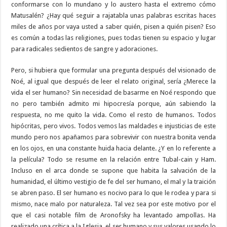
conformarse con lo mundano y lo austero hasta el extremo cómo
Matusalén? ¿Hay qué seguir a rajatabla unas palabras escritas haces
miles de años por vaya usted a saber quién, pisen a quién pisen? Eso
es común a todas las religiones, pues todas tienen su espacio y lugar
para radicales sedientos de sangre y adoraciones.
Pero, si hubiera que formular una pregunta después del visionado de
Noé, al igual que después de leer el relato original, sería ¿Merece la
vida el ser humano? Sin necesidad de basarme en Noé respondo que
no pero también admito mi hipocresía porque, aún sabiendo la
respuesta, no me quito la vida. Como el resto de humanos. Todos
hipócritas, pero vivos. Todos vemos las maldades e injusticias de este
mundo pero nos apañamos para sobrevivir con nuestra bonita venda
en los ojos, en una constante huida hacia delante. ¿Y en lo referente a
la película? Todo se resume en la relación entre Tubal-cain y Ham.
Incluso en el arca donde se supone que habita la salvación de la
humanidad, el último vestigio de fe del ser humano, el mal y la traición
se abren paso. El ser humano es nocivo para lo que le rodea y para si
mismo, nace malo por naturaleza. Tal vez sea por este motivo por el
que el casi notable film de Aronofsky ha levantado ampollas. Ha
realizado una crítica a la Iglesia, el ser humano y sus valores usando lo