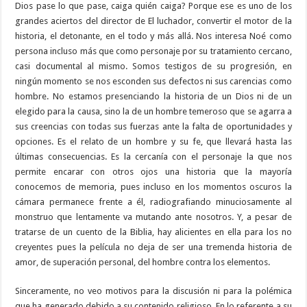
Dios pase lo que pase, caiga quién caiga? Porque ese es uno de los
grandes aciertos del director de El luchador, convertir el motor de la
historia, el detonante, en el todo y más allá. Nos interesa Noé como
persona incluso más que como personaje por su tratamiento cercano,
casi documental al mismo. Somos testigos de su progresión, en
ningún momento se nos esconden sus defectos ni sus carencias como
hombre. No estamos presenciando la historia de un Dios ni de un
elegido para la causa, sino la de un hombre temeroso que se agarra a
sus creencias con todas sus fuerzas ante la falta de oportunidades y
opciones. Es el relato de un hombre y su fe, que llevará hasta las
últimas consecuencias. Es la cercanía con el personaje la que nos
permite encarar con otros ojos una historia que la mayoría
conocemos de memoria, pues incluso en los momentos oscuros la
cámara permanece frente a él, radiografiando minuciosamente al
monstruo que lentamente va mutando ante nosotros. Y, a pesar de
tratarse de un cuento de la Biblia, hay alicientes en ella para los no
creyentes pues la película no deja de ser una tremenda historia de
amor, de superación personal, del hombre contra los elementos.
Sinceramente, no veo motivos para la discusión ni para la polémica
que ha generado debido a su contenido religioso. En lo referente a su