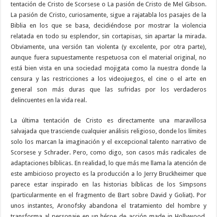
tentación de Cristo de Scorsese o La pasión de Cristo de Mel Gibson.
La pasión de Cristo, curiosamente, sigue a rajatabla los pasajes de la
Biblia en los que se basa, decidiéndose por mostrar la violencia
relatada en todo su esplendor, sin cortapisas, sin apartar la mirada.
Obviamente, una versión tan violenta (y excelente, por otra parte),
aunque fuera supuestamente respetuosa con el material original, no
está bien vista en una sociedad mojigata como la nuestra donde la
censura y las restricciones a los videojuegos, el cine o el arte en
general son más duras que las sufridas por los verdaderos
delincuentes en la vida real.
La última tentación de Cristo es directamente una maravillosa
salvajada que trasciende cualquier análisis religioso, donde los límites
solo los marcan la imaginación y el excepcional talento narrativo de
Scorsese y Schrader. Pero, como digo, son casos más radicales de
adaptaciones bíblicas. En realidad, lo que más me llama la atención de
este ambicioso proyecto es la producción a lo Jerry Bruckheimer que
parece estar inspirado en las historias bíblicas de los Simpsons
(particularmente en el fragmento de Bart sobre David y Goliat). Por
unos instantes, Aronofsky abandona el tratamiento del hombre y
transforma al personaje en un héroe de acción made in Hollywood,