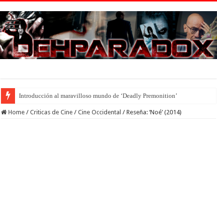
Introducción al maravilloso mundo de ‘Deadly Premonition’
Home
/
Criticas de Cine
/
Cine Occidental
/
Reseña: ‘Noé’ (2014)