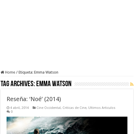
Home
/
Etiqueta:
Emma Watson
Tag Archives:
Emma Watson
Reseña: ‘Noé’ (2014)
4 abril, 2014
Cine Occidental
,
Criticas de Cine
,
Ultimos Articulos
0