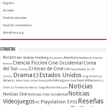
Registro
Acceder
Feed de entradas
Feed de comentarios
WordPress.org
Etiquetas
Accion
Aventura
Andrew Kreisberg
AMC
Aventuras
Charles
Arrowverse
Ciencia Ficcion
Cine Occidental
Corea
Beeson
Criticas de Cine
del Sur
CW
Crimen
David Nutter
DC
DC
Drama
Estados Unidos
E3
Comics
J.J.
Greg Berlanti
Abrams
John Behring
Kevin Williamson
J. Miller Tobin
Johan Renck
John Dahl
L.J.
Noticias
Smith
Liz Friedlander
Marcos Siega
Michelle MacLaren
Noticias
Noticias Cine
Noticias Cine Occidental
Reseñas
Videojuegos
Playstation 3
PS3
PC