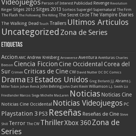
Videojuegos
Revenge
Person of Interest
Publicidad
Revolution
Sitges 2013
Sitges 2012
Ringer
Supergirl
Supernatural
Sorteos
The Firm
The Vampire Diaries
The Secret Circle
The Flash
The Following
The Killing
Ultimos Articulos
Trailers
The Walking Dead
Touch
Uncategorized
Zona de Series
Etiquetas
Accion
Aventura
Andrew Kreisberg
AMC
Aventuras
Charles
Arrowverse
Ciencia Ficcion
Cine Occidental
Corea del
Beeson
Criticas de Cine
Sur
CW
Crimen
David Nutter
DC
DC Comics
Drama
Estados Unidos
E3
J.J. Abrams
Greg Berlanti
J.
John Behring
Kevin Williamson
Miller Tobin
Johan Renck
John Dahl
L.J. Smith
Liz
Noticias
Noticias Cine
Friedlander
Marcos Siega
Michelle MacLaren
Noticias Videojuegos
Noticias Cine Occidental
PC
Reseñas
Playstation 3
PS3
Reseñas de Cine
Steve
Zona de
Thriller
Xbox 360
Terror
The CW
Shill
Series