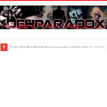
Introducción al maravilloso mundo de ‘Deadly Premonition’