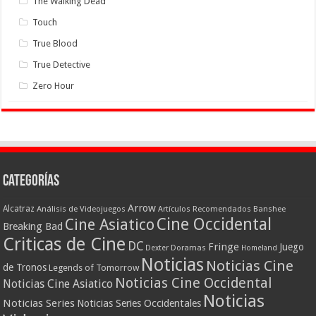
The Walking Dead
Touch
True Blood
True Detective
Zero Hour
Categorías
Arrow
Alcatraz
Análisis de Videojuegos
Artículos Recomendados
Banshee
Cine Occidental
Cine Asiatico
Breaking Bad
Criticas de Cine
DC
Fringe
Juego
Dexter
Doramas
Homeland
Noticias
Noticias Cine
de Tronos
Legends of Tomorrow
Noticias Cine Occidental
Noticias Cine Asiatico
Noticias
Noticias Series
Noticias Series Occidentales