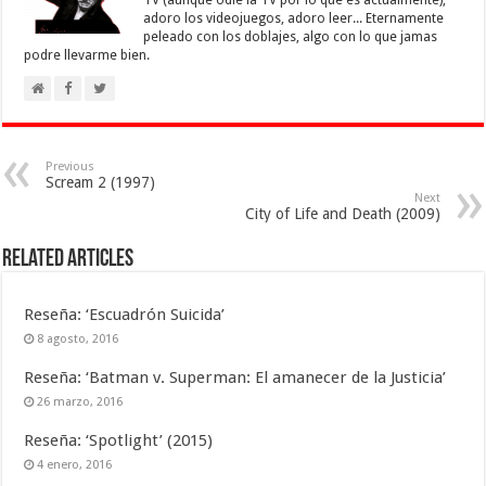
TV (aunque odie la TV por lo que es actualmente),
adoro los videojuegos, adoro leer... Eternamente
peleado con los doblajes, algo con lo que jamas
podre llevarme bien.
Previous
Scream 2 (1997)
Next
City of Life and Death (2009)
Related Articles
Reseña: ‘Escuadrón Suicida’
8 agosto, 2016
Reseña: ‘Batman v. Superman: El amanecer de la Justicia’
26 marzo, 2016
Reseña: ‘Spotlight’ (2015)
4 enero, 2016