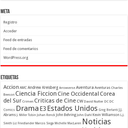
Meta
Registro
Acceder
Feed de entradas
Feed de comentarios
WordPress.org
Etiquetas
Accion
Aventura
Andrew Kreisberg
AMC
Aventuras
Charles
Arrowverse
Ciencia Ficcion
Cine Occidental
Corea
Beeson
Criticas de Cine
del Sur
CW
Crimen
David Nutter
DC
DC
Drama
Estados Unidos
E3
Comics
J.J.
Greg Berlanti
Abrams
John Behring
Kevin Williamson
J. Miller Tobin
Johan Renck
John Dahl
L.J.
Noticias
Smith
Liz Friedlander
Marcos Siega
Michelle MacLaren