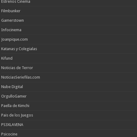
Estrenos Cinema
Filmbunker
Gamerstown
Infocinema
Joanpique.com
Katanas y Colegialas
Kifund
Noticias de Terror
NoticiasSeriefilas.com
Nube Digital
OrgulloGamer
Paella de Kimchi
Pais de los Juegos
PS3XLAVENA
Psicocine