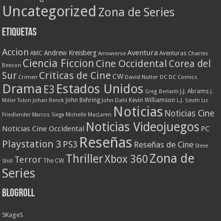
Uncategorized
Zona de Series
Etiquetas
Accion
Aventura
Andrew Kreisberg
AMC
Aventuras
Charles
Arrowverse
Ciencia Ficcion
Cine Occidental
Corea del
Beeson
Criticas de Cine
Sur
CW
Crimen
David Nutter
DC
DC Comics
Drama
Estados Unidos
E3
J.J. Abrams
Greg Berlanti
J.
John Behring
Kevin Williamson
Miller Tobin
Johan Renck
John Dahl
L.J. Smith
Liz
Noticias
Noticias Cine
Friedlander
Marcos Siega
Michelle MacLaren
Noticias Videojuegos
Noticias Cine Occidental
PC
Reseñas
Playstation 3
PS3
Reseñas de Cine
Steve
Zona de
Thriller
Xbox 360
Terror
The CW
Shill
Series
Blogroll
5KageS