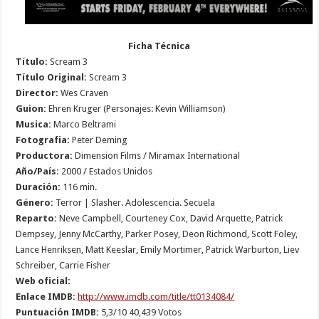
Ficha Técnica
Título:
Scream 3
Título Original:
Scream 3
Director:
Wes Craven
Guion:
Ehren Kruger (Personajes: Kevin Williamson)
Musica:
Marco Beltrami
Fotografia:
Peter Deming
Productora:
Dimension Films / Miramax International
Año/País:
2000 / Estados Unidos
Duración:
116 min.
Género:
Terror | Slasher. Adolescencia. Secuela
Reparto:
Neve Campbell, Courteney Cox, David Arquette, Patrick
Dempsey, Jenny McCarthy, Parker Posey, Deon Richmond, Scott Foley,
Lance Henriksen, Matt Keeslar, Emily Mortimer, Patrick Warburton, Liev
Schreiber, Carrie Fisher
Web oficial:
Enlace IMDB:
http://www.imdb.com/title/tt0134084/
Puntuación IMDB:
5,3/10 40,439 Votos