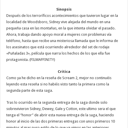
Sinopsis
Después de los terroríficos acontecimientos que tuvieron lugar en la
localidad de Woodsboro, Sidney vive alejada del mundo en una
pequeña casa en las montañas, en la que intenta olvidar el pasado.
Ahora, trabaja dando apoyo moral a mujeres con problemas vía
teléfono, hasta que recibe una misteriosa llamada que le informa de
los asesinatos que está ocurriendo alrededor del set de rodaje
«Puñaladas 3», película que narra los hechos de los que ella fue
protagonista. (FILMAFFINITY)
Crítica
Como ya he dicho en la reseña de Scream 2, mejor no continuéis
leyendo esta reseña si no habéis visto tanto la primera como la
segunda parte de esta saga.
Tras lo ocurrido en la segunda entrega de la saga donde solo
sobrevivieron Sidney, Dewey, Gale y Cotton, este ultimo sera el que
tenga el “honor” de abrir esta nueva entrega de la saga, haciendo
honor al inicio de las dos primeras entregas con unos primeros 10
minutos al mas puro estilo de lo que ya vimos en las anteriores