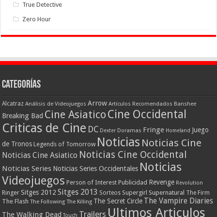
True Detective
Zero Hour
Categorías
Arrow
Alcatraz
Análisis de Videojuegos
Artículos Recomendados
Banshee
Cine Occidental
Cine Asiatico
Breaking Bad
Criticas de Cine
DC
Fringe
Juego
Dexter
Doramas
Homeland
Noticias
Noticias Cine
de Tronos
Legends of Tomorrow
Noticias Cine Occidental
Noticias Cine Asiatico
Noticias
Noticias Series
Noticias Series Occidentales
Videojuegos
Revenge
Person of Interest
Publicidad
Revolution
Sitges 2013
Sitges 2012
Ringer
Supergirl
Supernatural
Sorteos
The Firm
The Vampire Diaries
The Secret Circle
The Flash
The Following
The Killing
Ultimos Articulos
Trailers
The Walking Dead
Touch