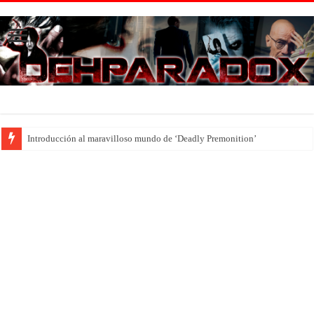
Introducción al maravilloso mundo de ‘Deadly Premonition’