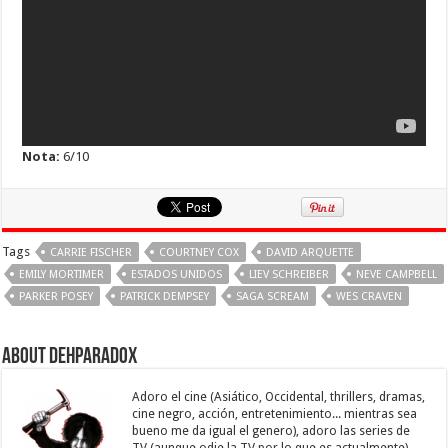
Nota:
6/10
Tags
CARRIE FISCHER
COURTNEY COX
DAVID ARQUETTE
EMILY MORTIMER
ESTADOS UNIDOS
LIEV SCHREIBER
NEVE CAMPBELL
PARKER POSEY
PATRICK DEMPSEY
SAGA SCREAM
WES CRAVEN
About Dehparadox
Adoro el cine (Asiático, Occidental, thrillers, dramas,
cine negro, acción, entretenimiento... mientras sea
bueno me da igual el genero), adoro las series de