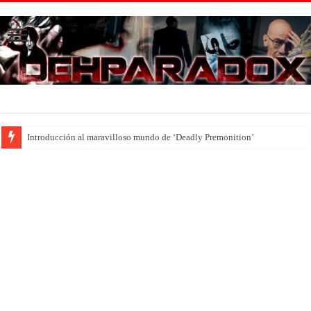
Introducción al maravilloso mundo de ‘Deadly Premonition’