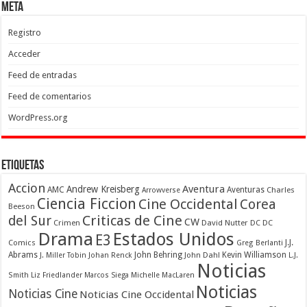
Meta
Registro
Acceder
Feed de entradas
Feed de comentarios
WordPress.org
Etiquetas
Accion
Aventura
Andrew Kreisberg
AMC
Aventuras
Charles
Arrowverse
Ciencia Ficcion
Cine Occidental
Corea
Beeson
Criticas de Cine
del Sur
CW
Crimen
David Nutter
DC
DC
Drama
Estados Unidos
E3
Comics
J.J.
Greg Berlanti
Abrams
John Behring
Kevin Williamson
J. Miller Tobin
Johan Renck
John Dahl
L.J.
Noticias
Smith
Liz Friedlander
Marcos Siega
Michelle MacLaren
Noticias
Noticias Cine
Noticias Cine Occidental