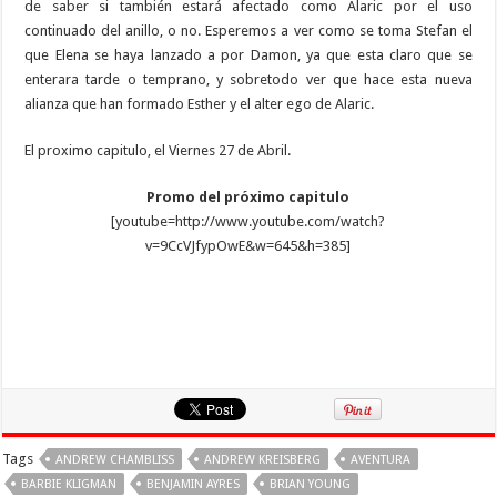
de saber si también estará afectado como Alaric por el uso
continuado del anillo, o no. Esperemos a ver como se toma Stefan el
que Elena se haya lanzado a por Damon, ya que esta claro que se
enterara tarde o temprano, y sobretodo ver que hace esta nueva
alianza que han formado Esther y el alter ego de Alaric.
El proximo capitulo, el Viernes 27 de Abril.
Promo del próximo capitulo
[youtube=http://www.youtube.com/watch?
v=9CcVJfypOwE&w=645&h=385]
Tags
ANDREW CHAMBLISS
ANDREW KREISBERG
AVENTURA
BARBIE KLIGMAN
BENJAMIN AYRES
BRIAN YOUNG