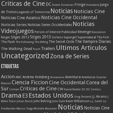
Criticas de Cine
DC
Fringe
Juego
Dexter
Doramas
Homeland
Noticias
Noticias Cine
de Tronos
Legends of Tomorrow
Noticias Cine Occidental
Noticias Cine Asiatico
Noticias
Noticias Series
Noticias Series Occidentales
Videojuegos
Revenge
Person of Interest
Publicidad
Revolution
Sitges 2013
Sitges 2012
Ringer
Supergirl
Supernatural
Sorteos
The Firm
The Vampire Diaries
The Secret Circle
The Flash
The Following
The Killing
Ultimos Articulos
Trailers
The Walking Dead
Touch
Uncategorized
Zona de Series
Etiquetas
Accion
Aventura
Andrew Kreisberg
AMC
Aventuras
Charles
Arrowverse
Ciencia Ficcion
Cine Occidental
Corea del
Beeson
Criticas de Cine
Sur
CW
Crimen
David Nutter
DC
DC Comics
Drama
Estados Unidos
E3
J.J. Abrams
Greg Berlanti
J.
John Behring
Kevin Williamson
Miller Tobin
Johan Renck
John Dahl
L.J. Smith
Liz
Noticias
Noticias Cine
Friedlander
Marcos Siega
Michelle MacLaren