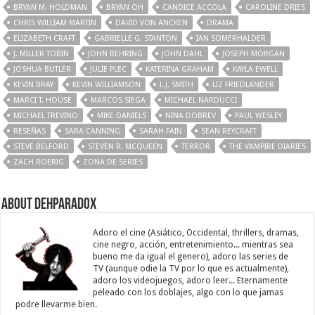
BRYAN M. HOLDMAN
BRYAN OH
CANDICE ACCOLA
CAROLINE DRIES
CHRIS WILLIAM MARTIN
DAVID VON ANCKEN
DRAMA
ELIZABETH CRAFT
GABRIELLE G. STANTON
IAN SOMERHALDER
J. MILLER TOBIN
JOHN BEHRING
JOHN DAHL
JOSEPH MORGAN
JOSHUA BUTLER
JULIE PLEC
KATERINA GRAHAM
KAYLA EWELL
KEVIN BRAY
KEVIN WILLIAMSON
L.J. SMITH
LIZ FRIEDLANDER
MARCI T. HOUSE
MARCOS SIEGA
MICHAEL NARDUCCI
MICHAEL TREVINO
MIKE DANIELS
NINA DOBREV
PAUL WESLEY
RESEÑAS
SARA CANNING
SARAH FAIN
SEAN REYCRAFT
STEVE BELFORD
STEVEN R. MCQUEEN
TERROR
THE VAMPIRE DIARIES
ZACH ROERIG
ZONA DE SERIES
About Dehparadox
Adoro el cine (Asiático, Occidental, thrillers, dramas,
cine negro, acción, entretenimiento... mientras sea
bueno me da igual el genero), adoro las series de
TV (aunque odie la TV por lo que es actualmente),
adoro los videojuegos, adoro leer... Eternamente
peleado con los doblajes, algo con lo que jamas
podre llevarme bien.