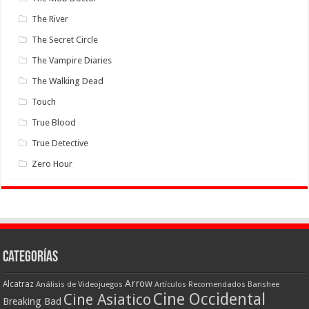
The River
The Secret Circle
The Vampire Diaries
The Walking Dead
Touch
True Blood
True Detective
Zero Hour
Categorías
Arrow
Alcatraz
Análisis de Videojuegos
Artículos Recomendados
Banshee
Cine Occidental
Cine Asiatico
Breaking Bad