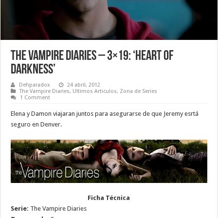
The Vampire Diaries – 3×19: ‘Heart of
Darkness’
Dehparadox
24 abril, 2012
The Vampire Diaries
,
Ultimos Articulos
,
Zona de Series
1 Comment
Elena y Damon viajaran juntos para asegurarse de que Jeremy esrtá
seguro en Denver.
Ficha Técnica
Serie:
The Vampire Diaries