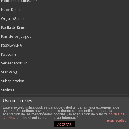
NoticiasSeriefilas.com
Nube Digital
OrgulloGamer
Paella de Kimchi
Pais de los Juegos
PS3XLAVENA
Psicocine
Seriesdebolsillo
Star Wlog
Subsplotation
Suxinsu
Tanakaseries
Uso de cookies
Este sitio web utiliza cookies para que usted tenga la mejor experiencia de
Vayatele
usuario. Si continúa navegando está dando su consentimiento para la
aceptación de las mencionadas cookies y la aceptación de nuestra
política de
Xfar
cookies
, pinche el enlace para mayor información.
plugin cookies
ACEPTAR