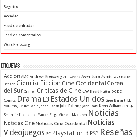
Registro
Acceder
Feed de entradas
Feed de comentarios
WordPress.org
Etiquetas
Accion
Aventura
Andrew Kreisberg
AMC
Aventuras
Charles
Arrowverse
Ciencia Ficcion
Cine Occidental
Corea
Beeson
Criticas de Cine
del Sur
CW
Crimen
David Nutter
DC
DC
Drama
Estados Unidos
E3
Comics
J.J.
Greg Berlanti
Abrams
John Behring
Kevin Williamson
J. Miller Tobin
Johan Renck
John Dahl
L.J.
Noticias
Smith
Liz Friedlander
Marcos Siega
Michelle MacLaren
Noticias
Noticias Cine
Noticias Cine Occidental
Reseñas
Videojuegos
Playstation 3
PS3
PC