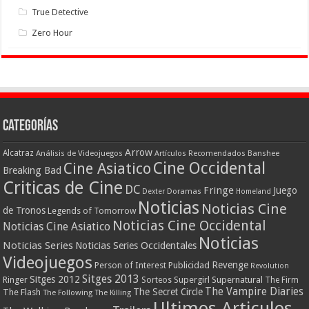
True Detective
Zero Hour
Categorías
Arrow
Alcatraz
Análisis de Videojuegos
Artículos Recomendados
Banshee
Cine Occidental
Cine Asiatico
Breaking Bad
Criticas de Cine
DC
Fringe
Juego
Dexter
Doramas
Homeland
Noticias
Noticias Cine
de Tronos
Legends of Tomorrow
Noticias Cine Occidental
Noticias Cine Asiatico
Noticias
Noticias Series
Noticias Series Occidentales
Videojuegos
Revenge
Person of Interest
Publicidad
Revolution
Sitges 2013
Sitges 2012
Ringer
Supergirl
Supernatural
Sorteos
The Firm
The Vampire Diaries
The Secret Circle
The Flash
The Following
The Killing
Ultimos Articulos