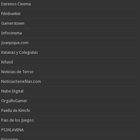
Estrenos Cinema
Filmbunker
Gamerstown
Infocinema
Joanpique.com
Katanas y Colegialas
Kifund
Noticias de Terror
NoticiasSeriefilas.com
Nube Digital
OrgulloGamer
Paella de Kimchi
Pais de los Juegos
PS3XLAVENA
Psicocine