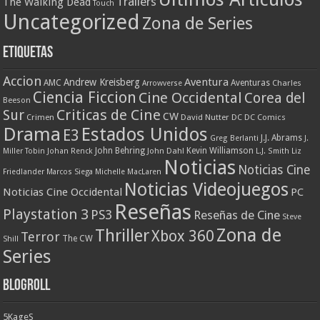
Trailers
The Walking Dead
Touch
Uncategorized
Zona de Series
Etiquetas
Accion
Aventura
Andrew Kreisberg
AMC
Aventuras
Charles
Arrowverse
Ciencia Ficcion
Cine Occidental
Corea del
Beeson
Criticas de Cine
Sur
CW
Crimen
David Nutter
DC
DC Comics
Drama
Estados Unidos
E3
J.J. Abrams
Greg Berlanti
J.
John Behring
Kevin Williamson
Miller Tobin
Johan Renck
John Dahl
L.J. Smith
Liz
Noticias
Noticias Cine
Friedlander
Marcos Siega
Michelle MacLaren
Noticias Videojuegos
Noticias Cine Occidental
PC
Reseñas
Playstation 3
PS3
Reseñas de Cine
Steve
Zona de
Thriller
Xbox 360
Terror
The CW
Shill
Series
Blogroll
5KageS