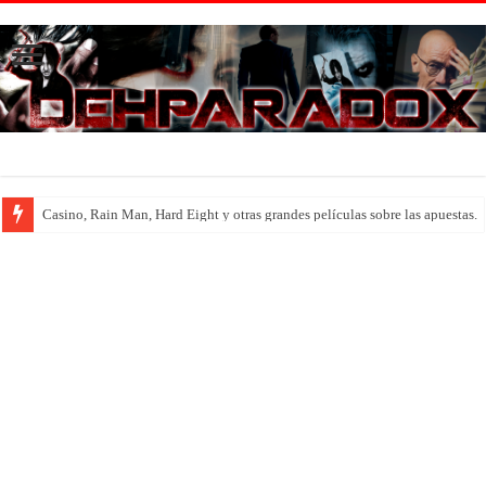
Introducción al maravilloso mundo de ‘Deadly Premonition’