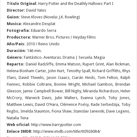
Título Original:
Harry Potter and the Deathly Hallows: Part I
Director:
David Yates
Guion:
Steve Kloves (Novela: J.K. Rowling)
Musica:
Alexandre Desplat
Fotografia:
Eduardo Serra
Productora:
Warner Bros. Pictures / Heyday Films
Año/País:
2010 / Reino Unido
Duración:
146 min.
Género:
Fantástico. Aventuras. Drama | Secuela. Magia
Reparto:
Daniel Radcliffe, Emma Watson, Rupert Grint, Alan Rickman,
Helena Bonham Carter, John Hurt, Timothy Spall, Richard Griffiths, Rhys
Ifans, David Thewlis, Jason Isaacs, Ciarán Hinds, Tom Felton, Ralph
Fiennes, Robbie Coltrane, Bonnie Wright, Michael Gambon, Brendan
Gleeson, Jamie Campbell Bower, Bill Nighy, Miranda Richardson, Helen
McCrory, Warwick Davis, Julie Walters, Evanna Lynch, Toby Jones,
Matthew Lewis, David O’Hara, Clémence Poésy, Rade Serbedzija, Toby
Regbo, Imelda Staunton, Fiona Shaw, Stanislav Ianevski, Dave Legeno,
Natalia Tena
Web oficial:
http://www.harrypotter.com
Enlace IMDB:
http://www.imdb.com/title/tt0926084/