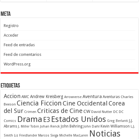
Meta
Registro
Acceder
Feed de entradas
Feed de comentarios
WordPress.org
Etiquetas
Accion
Aventura
Andrew Kreisberg
AMC
Aventuras
Charles
Arrowverse
Ciencia Ficcion
Cine Occidental
Corea
Beeson
Criticas de Cine
del Sur
CW
Crimen
David Nutter
DC
DC
Drama
Estados Unidos
E3
Comics
J.J.
Greg Berlanti
Abrams
John Behring
Kevin Williamson
J. Miller Tobin
Johan Renck
John Dahl
L.J.
Noticias
Smith
Liz Friedlander
Marcos Siega
Michelle MacLaren