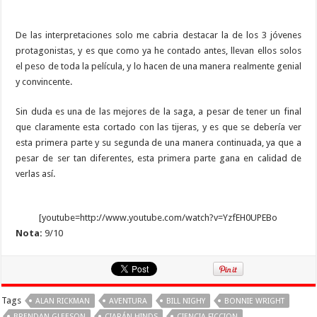
De las interpretaciones solo me cabria destacar la de los 3 jóvenes
protagonistas, y es que como ya he contado antes, llevan ellos solos
el peso de toda la película, y lo hacen de una manera realmente genial
y convincente.
Sin duda es una de las mejores de la saga, a pesar de tener un final
que claramente esta cortado con las tijeras, y es que se debería ver
esta primera parte y su segunda de una manera continuada, ya que a
pesar de ser tan diferentes, esta primera parte gana en calidad de
verlas así.
[youtube=http://www.youtube.com/watch?v=YzfEH0UPEBo
Nota:
9/10
Tags
ALAN RICKMAN
AVENTURA
BILL NIGHY
BONNIE WRIGHT
BRENDAN GLEESON
CIARÁN HINDS
CIENCIA FICCION