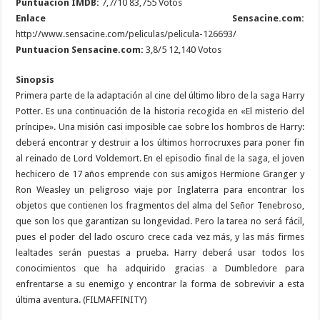
Puntuación IMDB:
7,7/10 83,755 Votos
Enlace Sensacine.com:
http://www.sensacine.com/peliculas/pelicula-126693/
Puntuacion Sensacine.com:
3,8/5 12,140 Votos
Sinopsis
Primera parte de la adaptación al cine del último libro de la saga Harry
Potter. Es una continuación de la historia recogida en «El misterio del
príncipe». Una misión casi imposible cae sobre los hombros de Harry:
deberá encontrar y destruir a los últimos horrocruxes para poner fin
al reinado de Lord Voldemort. En el episodio final de la saga, el joven
hechicero de 17 años emprende con sus amigos Hermione Granger y
Ron Weasley un peligroso viaje por Inglaterra para encontrar los
objetos que contienen los fragmentos del alma del Señor Tenebroso,
que son los que garantizan su longevidad. Pero la tarea no será fácil,
pues el poder del lado oscuro crece cada vez más, y las más firmes
lealtades serán puestas a prueba. Harry deberá usar todos los
conocimientos que ha adquirido gracias a Dumbledore para
enfrentarse a su enemigo y encontrar la forma de sobrevivir a esta
última aventura. (FILMAFFINITY)