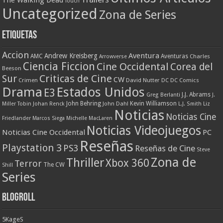
The Walking Dead
Touch
Uncategorized
Zona de Series
Etiquetas
Accion
Aventura
Andrew Kreisberg
AMC
Aventuras
Charles
Arrowverse
Ciencia Ficcion
Cine Occidental
Corea del
Beeson
Criticas de Cine
Sur
CW
Crimen
David Nutter
DC
DC Comics
Drama
Estados Unidos
E3
J.J. Abrams
Greg Berlanti
J.
John Behring
Kevin Williamson
Miller Tobin
Johan Renck
John Dahl
L.J. Smith
Liz
Noticias
Noticias Cine
Friedlander
Marcos Siega
Michelle MacLaren
Noticias Videojuegos
Noticias Cine Occidental
PC
Reseñas
Playstation 3
PS3
Reseñas de Cine
Steve
Zona de
Thriller
Xbox 360
Terror
The CW
Shill
Series
Blogroll
5KageS