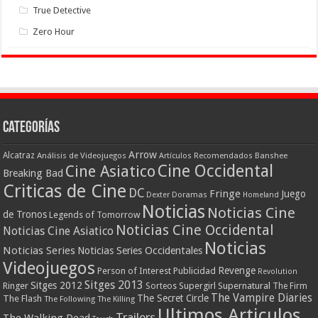
True Detective
Zero Hour
Categorías
Arrow
Alcatraz
Análisis de Videojuegos
Artículos Recomendados
Banshee
Cine Occidental
Cine Asiatico
Breaking Bad
Criticas de Cine
DC
Fringe
Juego
Dexter
Doramas
Homeland
Noticias
Noticias Cine
de Tronos
Legends of Tomorrow
Noticias Cine Occidental
Noticias Cine Asiatico
Noticias
Noticias Series
Noticias Series Occidentales
Videojuegos
Revenge
Person of Interest
Publicidad
Revolution
Sitges 2013
Sitges 2012
Ringer
Supergirl
Supernatural
Sorteos
The Firm
The Vampire Diaries
The Secret Circle
The Flash
The Following
The Killing
Ultimos Articulos
Trailers