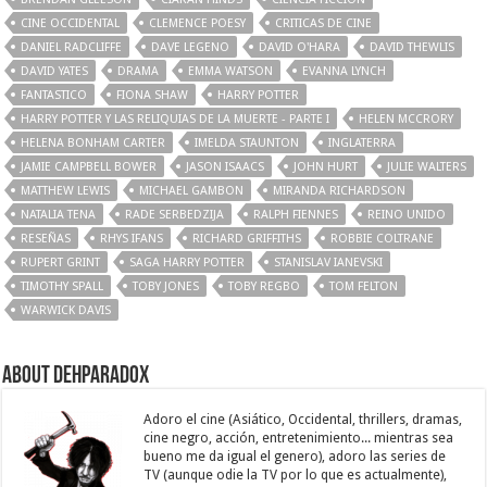
CINE OCCIDENTAL
CLEMENCE POESY
CRITICAS DE CINE
DANIEL RADCLIFFE
DAVE LEGENO
DAVID O'HARA
DAVID THEWLIS
DAVID YATES
DRAMA
EMMA WATSON
EVANNA LYNCH
FANTASTICO
FIONA SHAW
HARRY POTTER
HARRY POTTER Y LAS RELIQUIAS DE LA MUERTE - PARTE I
HELEN MCCRORY
HELENA BONHAM CARTER
IMELDA STAUNTON
INGLATERRA
JAMIE CAMPBELL BOWER
JASON ISAACS
JOHN HURT
JULIE WALTERS
MATTHEW LEWIS
MICHAEL GAMBON
MIRANDA RICHARDSON
NATALIA TENA
RADE SERBEDZIJA
RALPH FIENNES
REINO UNIDO
RESEÑAS
RHYS IFANS
RICHARD GRIFFITHS
ROBBIE COLTRANE
RUPERT GRINT
SAGA HARRY POTTER
STANISLAV IANEVSKI
TIMOTHY SPALL
TOBY JONES
TOBY REGBO
TOM FELTON
WARWICK DAVIS
About Dehparadox
Adoro el cine (Asiático, Occidental, thrillers, dramas,
cine negro, acción, entretenimiento... mientras sea
bueno me da igual el genero), adoro las series de
TV (aunque odie la TV por lo que es actualmente),