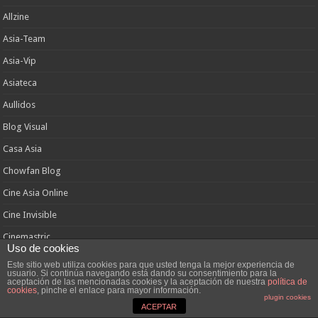
Allzine
Asia-Team
Asia-Vip
Asiateca
Aullidos
Blog Visual
Casa Asia
Chowfan Blog
Cine Asia Online
Cine Invisible
Cinemastric
Uso de cookies
Dioses y Monstruos
Este sitio web utiliza cookies para que usted tenga la mejor experiencia de
usuario. Si continúa navegando está dando su consentimiento para la
El Malo del Final
aceptación de las mencionadas cookies y la aceptación de nuestra
política de
cookies
, pinche el enlace para mayor información.
plugin cookies
El Pozo de Sadako
ACEPTAR