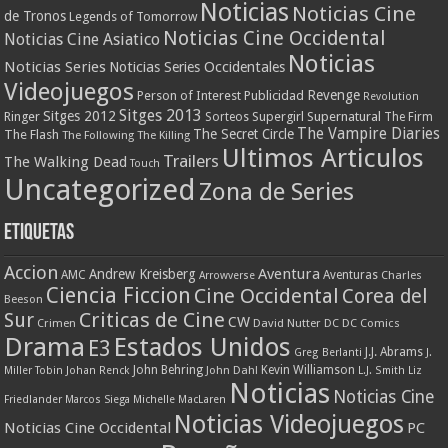
Noticias
Noticias Cine
de Tronos
Legends of Tomorrow
Noticias Cine Occidental
Noticias Cine Asiatico
Noticias
Noticias Series
Noticias Series Occidentales
Videojuegos
Revenge
Person of Interest
Publicidad
Revolution
Sitges 2013
Sitges 2012
Ringer
Supergirl
Supernatural
Sorteos
The Firm
The Vampire Diaries
The Secret Circle
The Flash
The Following
The Killing
Ultimos Articulos
Trailers
The Walking Dead
Touch
Uncategorized
Zona de Series
Etiquetas
Accion
Aventura
Andrew Kreisberg
AMC
Aventuras
Charles
Arrowverse
Ciencia Ficcion
Cine Occidental
Corea del
Beeson
Criticas de Cine
Sur
CW
Crimen
David Nutter
DC
DC Comics
Drama
Estados Unidos
E3
J.J. Abrams
Greg Berlanti
J.
John Behring
Kevin Williamson
Miller Tobin
Johan Renck
John Dahl
L.J. Smith
Liz
Noticias
Noticias Cine
Friedlander
Marcos Siega
Michelle MacLaren
Noticias Videojuegos
Noticias Cine Occidental
PC