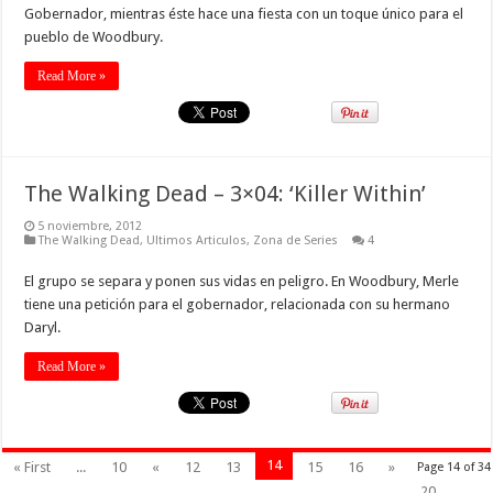
Gobernador, mientras éste hace una fiesta con un toque único para el
pueblo de Woodbury.
Read More »
The Walking Dead – 3×04: ‘Killer Within’
5 noviembre, 2012
The Walking Dead
,
Ultimos Articulos
,
Zona de Series
4
El grupo se separa y ponen sus vidas en peligro. En Woodbury, Merle
tiene una petición para el gobernador, relacionada con su hermano
Daryl.
Read More »
14
« First
...
10
«
12
13
15
16
»
Page 14 of 34
20