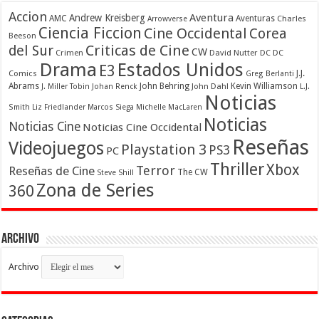
Accion
Aventura
Andrew Kreisberg
AMC
Aventuras
Charles
Arrowverse
Ciencia Ficcion
Cine Occidental
Corea
Beeson
Criticas de Cine
del Sur
CW
Crimen
David Nutter
DC
DC
Drama
Estados Unidos
E3
Comics
J.J.
Greg Berlanti
Abrams
John Behring
Kevin Williamson
J. Miller Tobin
Johan Renck
John Dahl
L.J.
Noticias
Smith
Liz Friedlander
Marcos Siega
Michelle MacLaren
Noticias
Noticias Cine
Noticias Cine Occidental
Reseñas
Videojuegos
Playstation 3
PS3
PC
Thriller
Xbox
Terror
Reseñas de Cine
The CW
Steve Shill
Zona de Series
360
Archivo
Archivo