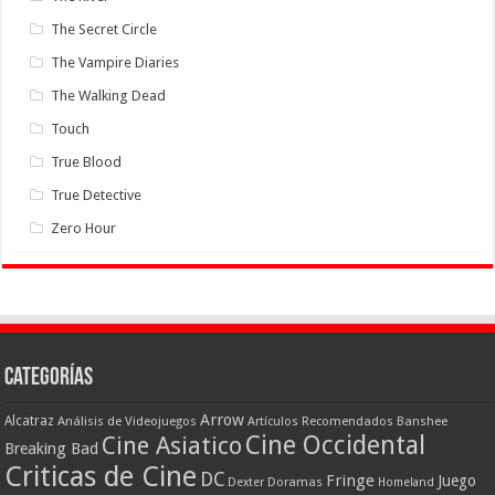
The Secret Circle
The Vampire Diaries
The Walking Dead
Touch
True Blood
True Detective
Zero Hour
Categorías
Arrow
Alcatraz
Análisis de Videojuegos
Artículos Recomendados
Banshee
Cine Occidental
Cine Asiatico
Breaking Bad
Criticas de Cine
DC
Fringe
Juego
Dexter
Doramas
Homeland