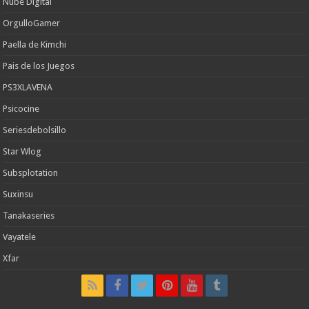
Nube Digital
OrgulloGamer
Paella de Kimchi
Pais de los Juegos
PS3XLAVENA
Psicocine
Seriesdebolsillo
Star Wlog
Subsplotation
Suxinsu
Tanakaseries
Vayatele
Xfar