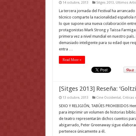
14 octubre, 2013
Sitges 2013
,
Ultimos Arti
La tercera jornada del Festival ha arrancad
técnico comparte la nacionalidad española m
lo que supone una nueva colaboración entre l
protagonistas Mark Strong y Taissa Farmiga,
primera vez a nivel mundial en nuestro país. 
demasiado inteligente para su edad que requ
entra …
Read More »
[Sitges 2013] Reseña: ‘Golt
13 octubre, 2013
Cine Occidental
,
Criticas
SEXO Y RELIGIÓN, TABÚES PROHIBIDOS Hendri
para imprimir un volumen de historias bíblic
de teatro representarán dichos cuentos para d
abigarrado, Peter Greenaway sigue elaborand
pertenece únicamente a él.