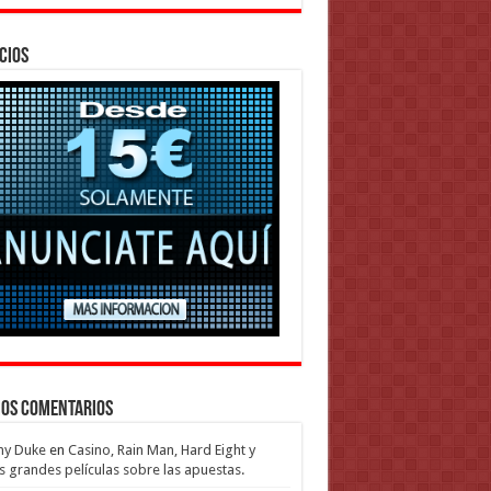
cios
mos Comentarios
my Duke
en
Casino, Rain Man, Hard Eight y
s grandes películas sobre las apuestas.