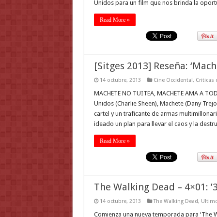
Unidos para un film que nos brinda la opor
Read More »
[Sitges 2013] Reseña: ‘Mache
14 octubre, 2013
Cine Occidental
,
Criticas
MACHETE NO TUITEA, MACHETE AMA A TODO E
Unidos (Charlie Sheen), Machete (Dany Trejo
cartel y un traficante de armas multimillona
ideado un plan para llevar el caos y la dest
Read More »
The Walking Dead – 4×01: ’
14 octubre, 2013
The Walking Dead
,
Ultimo
Comienza una nueva temporada para ‘The Wa