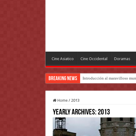
Cine Asiatico
Cine Occidental
Doramas
Breaking News
Introducción al maravilloso mu
Home
/
2013
Yearly Archives:
2013