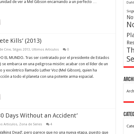
tunidad de ver a Mel Gibson encarnando a un perfecto …
Dahl
Sieg
Not
No
Pl
te Kills’ (2013)
Res
Th
 de Cine
,
Sitges 2013
,
Ultimos Articulos
0
Se
L MUNDO. Tras ser contratado por el presidente de Estados
) se embarca en una peligrosa misión: acabar con el líder de un
rio y excéntrico llamado Luther Voz (Mel Gibson), quien ha
rucción a todo el planeta con una potente arma espacial.
Arch
Arch
Cate
30 Days Without an Accident’
s Articulos
,
Zona de Series
4
Cate
lking Dead’, pero parece que no una nueva etapa, puesto que