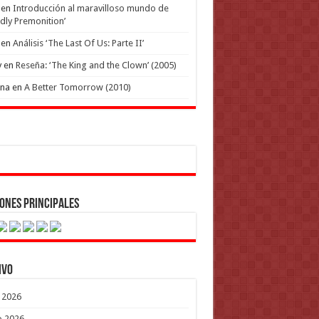
en
Introducción al maravilloso mundo de
dly Premonition’
en
Análisis ‘The Last Of Us: Parte II’
y
en
Reseña: ‘The King and the Clown’ (2005)
ena
en
A Better Tomorrow (2010)
ones Principales
ivo
o 2026
o 2026