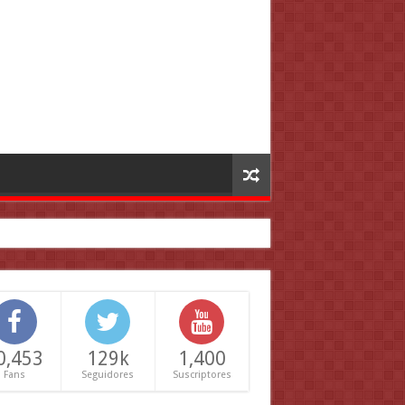
0,453
129k
1,400
Fans
Seguidores
Suscriptores