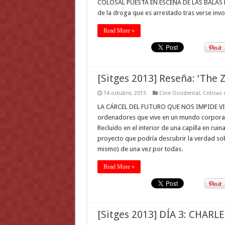
COLOSAL PUESTA EN ESCENA DE LAS BALAS MÁS
de la droga que es arrestado tras verse invo
Read More »
[Sitges 2013] Reseña: ‘The 
14 octubre, 2013
Cine Occidental
,
Criticas
LA CÁRCEL DEL FUTURO QUE NOS IMPIDE VIVIR
ordenadores que vive en un mundo corporati
Recluido en el interior de una capilla en rui
proyecto que podría descubrir la verdad sobre
mismo) de una vez por todas.
Read More »
[Sitges 2013] DÍA 3: CHAR