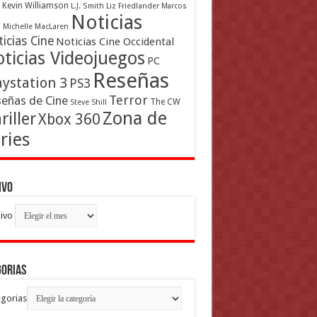
Kevin Williamson
L.J. Smith
Liz Friedlander
Marcos
Noticias
a
Michelle MacLaren
icias Cine
Noticias Cine Occidental
ticias Videojuegos
PC
Reseñas
aystation 3
PS3
Terror
eñas de Cine
The CW
Steve Shill
Zona de
riller
Xbox 360
ries
ivo
ivo
gorias
gorias