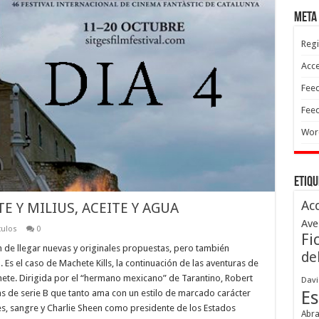
Meta
Regi
Acc
Feed
Feed
Wor
Etiqu
Ac
TE Y MILIUS, ACEITE Y AGUA
Ave
culos
0
Fi
n de llegar nuevas y originales propuestas, pero también
de
s el caso de Machete Kills, la continuación de las aventuras de
ete. Dirigida por el “hermano mexicano” de Tarantino, Robert
Davi
Es
as de serie B que tanto ama con un estilo de marcado carácter
res, sangre y Charlie Sheen como presidente de los Estados
Abr