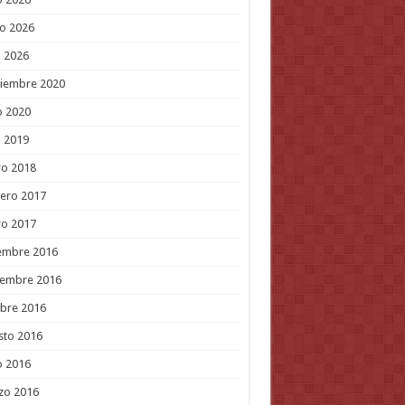
o 2026
l 2026
tiembre 2020
o 2020
l 2019
ro 2018
ero 2017
ro 2017
embre 2016
iembre 2016
bre 2016
sto 2016
o 2016
zo 2016