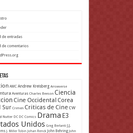
stro
eder
 de entradas
 de comentarios
dPress.org
etas
cion
Andrew Kreisberg
AMC
Arrowverse
Ciencia
ntura
Aventuras
Charles Beeson
ccion
Cine Occidental
Corea
Criticas de Cine
l Sur
CW
Crimen
Drama
E3
d Nutter
DC
DC Comics
tados Unidos
J.J.
Greg Berlanti
ams
John Behring
J. Miller Tobin
Johan Renck
John