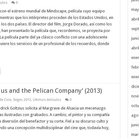
culos
0
may
o con el estreno mundial de Mindscape, película cuyo equipo
ientras que los intérpretes proceden de los Estados Unidos, en
abri
os dos países. El director del film, Jorge Dorado, así como los
sep
 han presentado la película que, recordemos, se proyecta por
La película parte del ya clásico conflicto con una adolescente
juni
iere los servicios de un profesional de los recuerdos, donde
abri
ene
febr
ene
dici
zius and the Pelican Company’ (2013)
nov
 de Cine
,
Sitges 2013
,
Ultimos Articulos
0
octu
ck Goltzius solicita al Margrave de Alsacia un mecenazgo
as ilustradas con grabados. A cambio, el pintor y su compañía
ago
iversión del benefactor y su corte. Fiel a su discurso culto y
juni
o una concepción multidisciplinar del cine que, todavía hoy,
mar