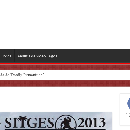
Libros
Análisis de Videojuegos
ndo de ‘Deadly Premonition’
1