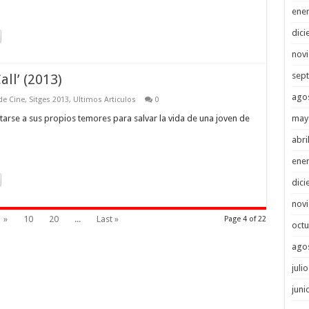
ene
dici
nov
sep
all’ (2013)
ago
 de Cine
,
Sitges 2013
,
Ultimos Articulos
0
may
arse a sus propios temores para salvar la vida de una joven de
abri
ene
dici
nov
»
10
20
...
Last »
Page 4 of 22
octu
ago
juli
juni