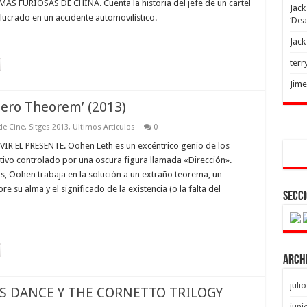
 FURIOSAS DE CHINA. Cuenta la historia del jefe de un cartel
Jack
lucrado en un accidente automovilístico.
‘Dea
Jack
terr
Jim
Zero Theorem’ (2013)
 de Cine
,
Sitges 2013
,
Ultimos Articulos
0
 EL PRESENTE. Oohen Leth es un excéntrico genio de los
vo controlado por una oscura figura llamada «Dirección».
nas, Oohen trabaja en la solución a un extraño teorema, un
 su alma y el significado de la existencia (o la falta del
Secci
Arch
juli
LES DANCE Y THE CORNETTO TRILOGY
juni