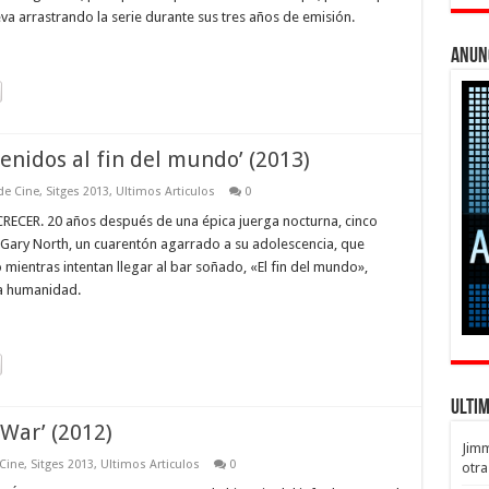
 arrastrando la serie durante sus tres años de emisión.
Anun
venidos al fin del mundo’ (2013)
 de Cine
,
Sitges 2013
,
Ultimos Articulos
0
CER. 20 años después de una épica juerga nocturna, cinco
 Gary North, un cuarentón agarrado a su adolescencia, que
 mientras intentan llegar al bar soñado, «El fin del mundo»,
la humanidad.
Ulti
 War’ (2012)
Jim
 Cine
,
Sitges 2013
,
Ultimos Articulos
0
otra