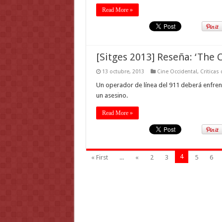
Read More »
[Sitges 2013] Reseña: ‘The C
13 octubre, 2013
Cine Occidental
,
Criticas
Un operador de línea del 911 deberá enfrent
un asesino.
Read More »
4
« First
...
«
2
3
5
6