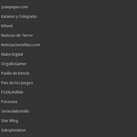
Joanpique.com
Katanas y Colegialas
Kifund
Noticias de Terror
NoticiasSeriefilas.com
Nube Digital
OrgulloGamer
Paella de Kimchi
Pais de los Juegos
PS3XLAVENA
Psicocine
Seriesdebolsillo
Star Wlog
Subsplotation