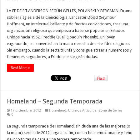
LA FE DE P.T.ANDERSON SEGÚN WELLES, POLANSKI Y BERGMAN. Drama
sobre la Iglesia de la Cienciología. Lancaster Dodd (Seymour
Hoffman), un intelectual brillante y de fuertes convicciones, crea una
organización religiosa que empieza a hacerse popular en Estados
Unidos hacia 1952. Freddie Quell (Joaquin Phoenix), un joven
vagabundo, se convertirá en la mano derecha de este líder religioso.
Sin embargo, cuando la secta triunfa y consigue atraer a numerosos y
fervientes seguidores, a Freddie le surgirán dudas.
Read More »
Homeland – Segunda Temporada
17 diciembre, 2012
Homeland
,
Ultimos Articulos
,
Zona de Series
0
La segunda temporada de Homeland, sin duda una de las mejores (o
la mejor) series de 2012 llega a su fin, con un final emocionante y lleno
de incognitas de cara a una tercera temporada.