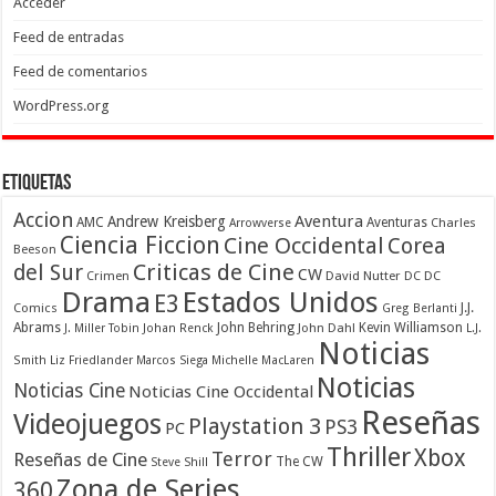
Acceder
Feed de entradas
Feed de comentarios
WordPress.org
Etiquetas
Accion
Aventura
Andrew Kreisberg
AMC
Aventuras
Charles
Arrowverse
Ciencia Ficcion
Cine Occidental
Corea
Beeson
Criticas de Cine
del Sur
CW
Crimen
David Nutter
DC
DC
Drama
Estados Unidos
E3
Comics
J.J.
Greg Berlanti
Abrams
John Behring
Kevin Williamson
J. Miller Tobin
Johan Renck
John Dahl
L.J.
Noticias
Smith
Liz Friedlander
Marcos Siega
Michelle MacLaren
Noticias
Noticias Cine
Noticias Cine Occidental
Reseñas
Videojuegos
Playstation 3
PS3
PC
Thriller
Xbox
Terror
Reseñas de Cine
The CW
Steve Shill
Zona de Series
360