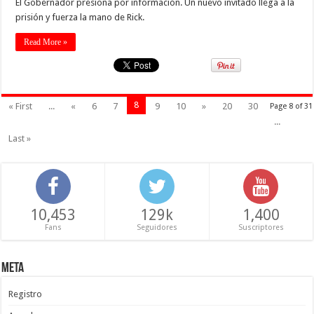
El Gobernador presiona por información. Un nuevo invitado llega a la
prisión y fuerza la mano de Rick.
Read More »
8
« First
...
«
6
7
9
10
»
20
30
Page 8 of 31
...
Last »
10,453
129k
1,400
Fans
Seguidores
Suscriptores
Meta
Registro