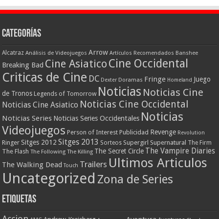
Categorías
Arrow
Alcatraz
Análisis de Videojuegos
Artículos Recomendados
Banshee
Cine Occidental
Cine Asiatico
Breaking Bad
Criticas de Cine
DC
Fringe
Juego
Dexter
Doramas
Homeland
Noticias
Noticias Cine
de Tronos
Legends of Tomorrow
Noticias Cine Occidental
Noticias Cine Asiatico
Noticias
Noticias Series
Noticias Series Occidentales
Videojuegos
Revenge
Person of Interest
Publicidad
Revolution
Sitges 2013
Sitges 2012
Ringer
Supergirl
Supernatural
Sorteos
The Firm
The Vampire Diaries
The Secret Circle
The Flash
The Following
The Killing
Ultimos Articulos
Trailers
The Walking Dead
Touch
Uncategorized
Zona de Series
Etiquetas
Accion