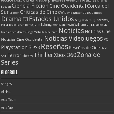
Aventura
Andrew Kreisberg
AMC
Aventuras
Charles
Arrowverse
Ciencia Ficcion
Cine Occidental
Corea del
Beeson
Criticas de Cine
Sur
CW
Crimen
David Nutter
DC
DC Comics
Drama
Estados Unidos
E3
J.J. Abrams
Greg Berlanti
J.
John Behring
Kevin Williamson
Miller Tobin
Johan Renck
John Dahl
L.J. Smith
Liz
Noticias
Noticias Cine
Friedlander
Marcos Siega
Michelle MacLaren
Noticias Videojuegos
Noticias Cine Occidental
PC
Reseñas
Playstation 3
PS3
Reseñas de Cine
Steve
Zona de
Thriller
Xbox 360
Terror
The CW
Shill
Series
Blogroll
5KageS
Allzine
Asia-Team
Asia-Vip