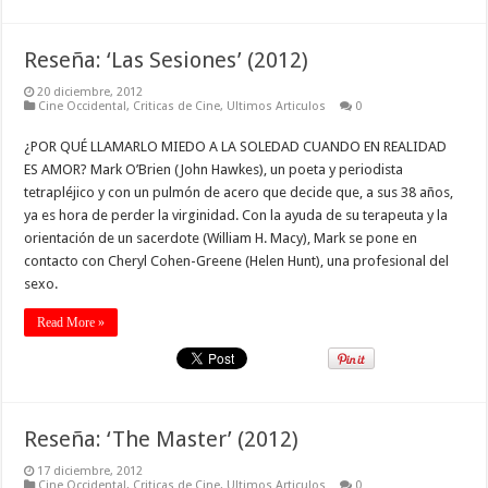
Reseña: ‘Las Sesiones’ (2012)
20 diciembre, 2012
Cine Occidental
,
Criticas de Cine
,
Ultimos Articulos
0
¿POR QUÉ LLAMARLO MIEDO A LA SOLEDAD CUANDO EN REALIDAD
ES AMOR? Mark O’Brien (John Hawkes), un poeta y periodista
tetrapléjico y con un pulmón de acero que decide que, a sus 38 años,
ya es hora de perder la virginidad. Con la ayuda de su terapeuta y la
orientación de un sacerdote (William H. Macy), Mark se pone en
contacto con Cheryl Cohen-Greene (Helen Hunt), una profesional del
sexo.
Read More »
Reseña: ‘The Master’ (2012)
17 diciembre, 2012
Cine Occidental
,
Criticas de Cine
,
Ultimos Articulos
0