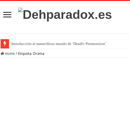
Introducción al maravilloso mundo de ‘Deadly Premonition’
Home
/
Etiqueta:
Drama