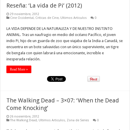
Reseña: ‘La vida de Pi’ (2012)
29 noviembre, 2012
Cine Occidental
,
Criticas de Cine
,
Ultimos Articulos
0
LA VIDA DEPENDE DE LA NATURALEZA Y DE NUESTRO INSTINTO
ANIMAL. Tras un naufragio en medio del océano Pacífico, el joven
indio Pi, hijo de un guarda de zoo que viajaba de la India a Canadá, se
encuentra en un bote salvavidas con un único superviviente, un tigre
de bengala con quien labrará una emocionante, increíble e
inesperada relación.
Read More »
The Walking Dead – 3×07: ‘When the Dead
Come Knocking’
26 noviembre, 2012
The Walking Dead
,
Ultimos Articulos
,
Zona de Series
0