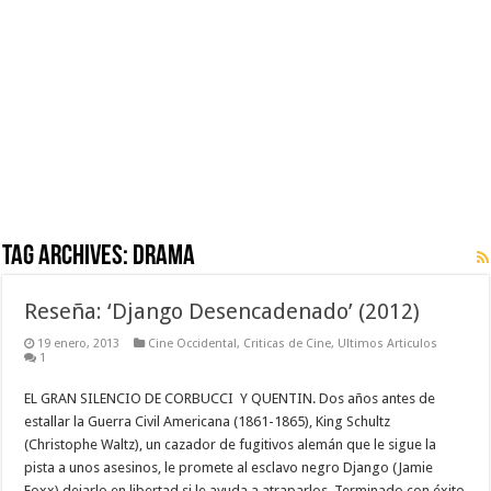
Tag Archives:
Drama
Reseña: ‘Django Desencadenado’ (2012)
19 enero, 2013
Cine Occidental
,
Criticas de Cine
,
Ultimos Articulos
1
EL GRAN SILENCIO DE CORBUCCI Y QUENTIN. Dos años antes de
estallar la Guerra Civil Americana (1861-1865), King Schultz
(Christophe Waltz), un cazador de fugitivos alemán que le sigue la
pista a unos asesinos, le promete al esclavo negro Django (Jamie
Foxx) dejarlo en libertad si le ayuda a atraparlos. Terminado con éxito